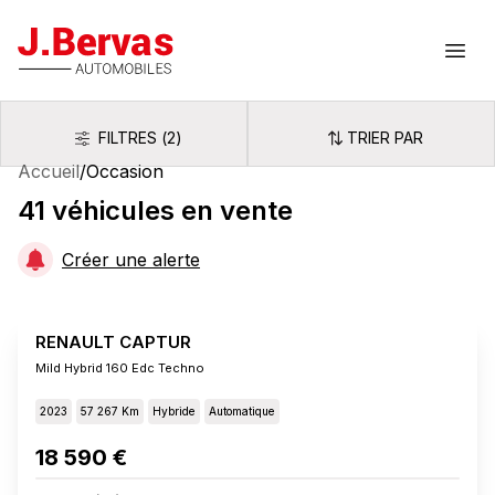
J.Bervas
Ouvr
FILTRES
(
2
)
TRIER PAR
Filtres
Trier par
Accueil
/
Occasion
41
véhicules
en vente
Créer une alerte
RENAULT CAPTUR
Mild Hybrid 160 Edc Techno
2023
57 267 Km
Hybride
Automatique
18 590 €