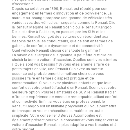
d’occasion ?
Depuis sa création en 1899, Renault est réputé pour son
engagement en termes d’innovation et de polyvalence. La
marque au losange propose une gamme de véhicules très
variée, avec des véhicules marquants comme la Renault Clio,
la Renault Megane, le Renault Scenic ou le Renault Kangoo.
De la citadine à l’utilitaire, en passant par les SUV et les
berlines, Renault conçoit des voitures qui répondent aux
besoins de tous les conducteurs, que ce soit en termes de
gabarit, de confort, de dynamisme et de connectivité.
Quel véhicule Renault choisir dans toute la gamme ?
En raison de la largeur de la gamme, il peut être difficile de
choisir la bonne voiture d’occasion. Quelles sont vos attentes
? Quels sont vos besoins ? Si vous êtes amené à faire de
petits trajets en ville, une Renault Clio avec un moteur
essence est probablement le meilleur choix que vous
puissiez faire en termes d’aspect pratique et de
consommation. Si vous avez plusieurs enfants et que leur
confort est votre priorité, l’achat d’un Renault Scenic est votre
meilleure option. Pour les amateurs de SUV, le Renault Kadjar
offre une expérience de conduite remarquable, alliant confort
et connectivité. Enfin, si vous êtes un professionnel, le
Renault Kangoo est un utilitaire polyvalent qui vous permettra
de transporter vos marchandises et matériel en toute
simplicité. Votre conseiller J.Bervas Automobiles est
également présent pour vous conseiller et vous diriger vers la
voiture d’occasion Renault la plus adaptée à vos besoins et à
votre budget.