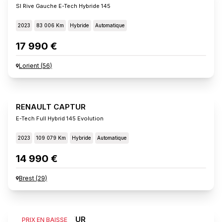
Sl Rive Gauche E-Tech Hybride 145
2023
83 006 Km
Hybride
Automatique
17 990 €
Lorient
(
56
)
RENAULT CAPTUR
E-Tech Full Hybrid 145 Evolution
2023
109 079 Km
Hybride
Automatique
14 990 €
Brest
(
29
)
RENAULT CAPTUR
PRIX EN BAISSE