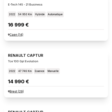
E-Tech 145 - 21 Business
2022
54 950 Km
Hybride
Automatique
16 999 €
Caen
(
14
)
RENAULT CAPTUR
Tce 100 Gpl Evolution
2022
47 746 Km
Essence
Manuelle
14 990 €
Brest
(
29
)