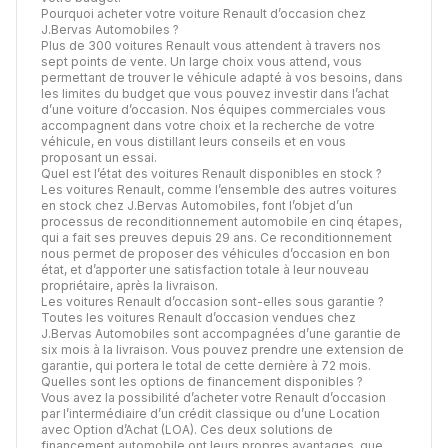
Pourquoi acheter votre voiture Renault d’occasion chez
J.Bervas Automobiles ?
Plus de 300 voitures Renault vous attendent à travers nos
sept points de vente. Un large choix vous attend, vous
permettant de trouver le véhicule adapté à vos besoins, dans
les limites du budget que vous pouvez investir dans l’achat
d’une voiture d’occasion. Nos équipes commerciales vous
accompagnent dans votre choix et la recherche de votre
véhicule, en vous distillant leurs conseils et en vous
proposant un essai.
Quel est l’état des voitures Renault disponibles en stock ?
Les voitures Renault, comme l’ensemble des autres voitures
en stock chez J.Bervas Automobiles, font l’objet d’un
processus de
reconditionnement automobile
en cinq étapes,
qui a fait ses preuves depuis 29 ans. Ce reconditionnement
nous permet de proposer des véhicules d’occasion en bon
état, et d’apporter une satisfaction totale à leur nouveau
propriétaire, après la livraison.
Les voitures Renault d’occasion sont-elles sous garantie ?
Toutes les voitures Renault d’occasion vendues chez
J.Bervas Automobiles sont accompagnées d’une garantie de
six mois à la livraison. Vous pouvez prendre une extension de
garantie, qui portera le total de cette dernière à 72 mois.
Quelles sont les options de financement disponibles ?
Vous avez la possibilité d’acheter votre Renault d’occasion
par l’intermédiaire d’un crédit classique ou d’une Location
avec Option d’Achat (LOA). Ces deux solutions de
financement automobile ont leurs propres avantages,
que