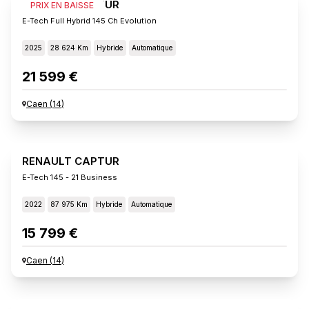
RENAULT CAPTUR
PRIX EN BAISSE
E-Tech Full Hybrid 145 Ch Evolution
2025
28 624 Km
Hybride
Automatique
21 599 €
Caen
(
14
)
RENAULT CAPTUR
E-Tech 145 - 21 Business
2022
87 975 Km
Hybride
Automatique
15 799 €
Caen
(
14
)