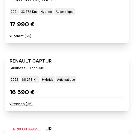
2021
33 772 Km
Hybride
Automatique
17 990 €
Lorient
(
56
)
RENAULT CAPTUR
Business E-Tech 145
2022
68 278 Km
Hybride
Automatique
16 590 €
Rennes
(
35
)
RENAULT CAPTUR
PRIX EN BAISSE