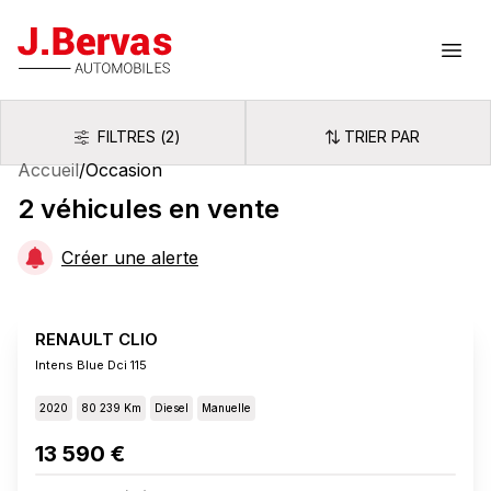
J.Bervas
Ouvr
FILTRES
(
2
)
TRIER PAR
Filtres
Trier par
Accueil
/
Occasion
2
véhicules
en vente
Créer une alerte
RENAULT CLIO
Intens Blue Dci 115
2020
80 239 Km
Diesel
Manuelle
13 590 €