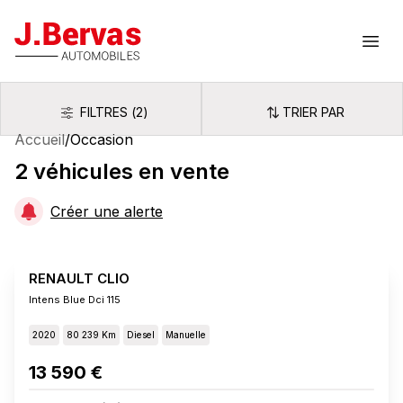
J.Bervas
Ouvr
FILTRES
(
2
)
TRIER PAR
Filtres
Trier par
Accueil
/
Occasion
2
véhicules
en vente
Créer une alerte
RENAULT CLIO
Intens Blue Dci 115
2020
80 239 Km
Diesel
Manuelle
13 590 €