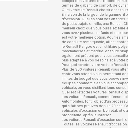
conçoit des voitures qui répondent aux
termes de gabarit, de confort, de dyna
Quel véhicule Renault choisir dans tou
En raison de la largeur de la gamme, il p
d’occasion. Quelles sont vos attentes 
de petits trajets en ville, une Renault
meilleur choix que vous puissiez faire
vous avez plusieurs enfants et que leur 
est votre meilleure option. Pour les am
de conduite remarquable, alliant confort
le Renault Kangoo est un utilitaire poly
marchandises et matériel en toute simpl
également présent pour vous conseiller 
plus adaptée à vos besoins et à votre 
Pourquoi acheter votre voiture Renault
Plus de 300 voitures Renault vous atten
choix vous attend, vous permettant de 
limites du budget que vous pouvez inves
équipes commerciales vous accompagne
véhicule, en vous distillant leurs conse
Quel est l’état des voitures Renault dis
Les voitures Renault, comme l’ensembl
Automobiles, font l’objet d’un process
qui a fait ses preuves depuis 29 ans.
véhicules d’occasion en bon état, et d’a
propriétaire, après la livraison.
Les voitures Renault d’occasion sont-el
Toutes les voitures Renault d’occasio