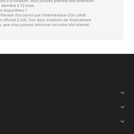
is à la livraison. Vous pouvez prendre une extension
e dernière à 72 mois.
t disponibles ?
 Renault d’occasion par l’intermédiaire d’un crédit
n d’Achat (LOA). Ces deux solutions de financement
s,
que vous pouvez retrouver sur notre site internet
.