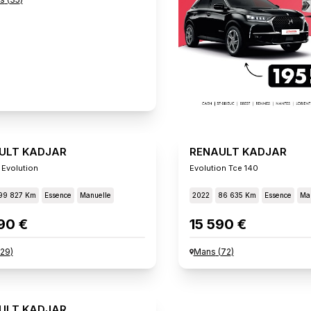
ULT KADJAR
RENAULT KADJAR
 Evolution
Evolution Tce 140
99 827 Km
Essence
Manuelle
2022
86 635 Km
Essence
Ma
90 €
15 590 €
29
)
Mans
(
72
)
ULT KADJAR