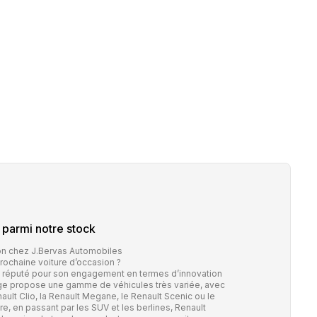
parmi notre stock
ion chez J.Bervas Automobiles
ochaine voiture d’occasion ?
st réputé pour son engagement en termes d’innovation
ge propose une gamme de véhicules très variée, avec
lt Clio, la Renault Megane, le Renault Scenic ou le
aire, en passant par les SUV et les berlines, Renault