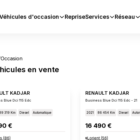
Véhicules d'occasion
Reprise
Services
Réseau
/
Occasion
hicules
en vente
ULT KADJAR
RENAULT KADJAR
s Blue Dci 115 Edc
Business Blue Dci 115 Edc - 21
89 319 Km
Diesel
Automatique
2021
86 454 Km
Diesel
Auto
90 €
16 490 €
rs
(
86
)
Lorient
(
56
)