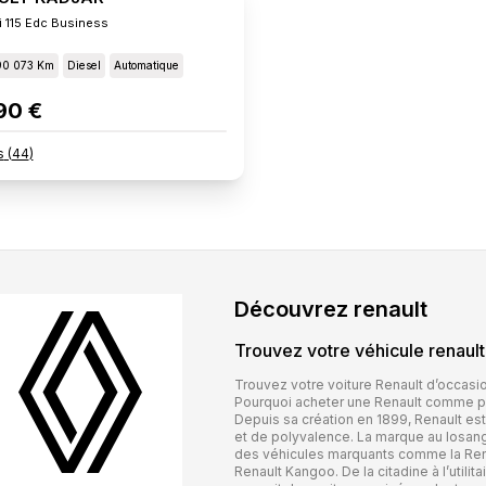
i 115 Edc Business
90 073 Km
Diesel
Automatique
90 €
s
(
44
)
Découvrez
renault
Trouvez votre véhicule
renault
Trouvez votre voiture Renault d’occas
Pourquoi acheter une Renault comme pr
Depuis sa création en 1899, Renault e
et de polyvalence. La marque au losan
des véhicules marquants comme la Renau
Renault Kangoo. De la citadine à l’utilit