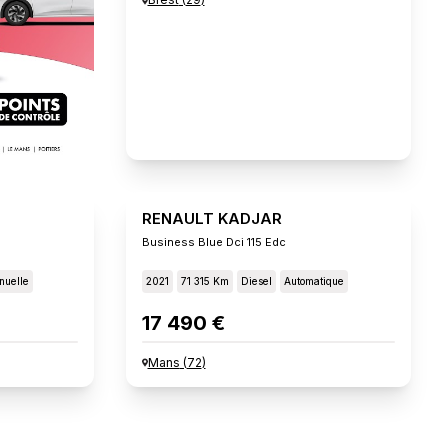
RENAULT KADJAR
Business Blue Dci 115 Edc
nuelle
2021
71 315 Km
Diesel
Automatique
17 490 €
Mans
(
72
)