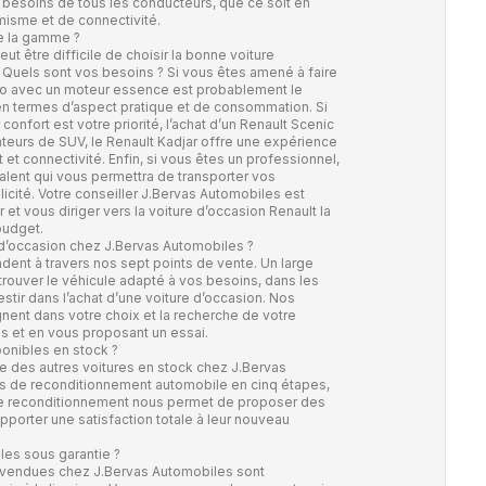
 besoins de tous les conducteurs, que ce soit en
misme et de connectivité.
te la gamme ?
eut être difficile de choisir la bonne voiture
? Quels sont vos besoins ? Si vous êtes amené à faire
 Clio avec un moteur essence est probablement le
 en termes d’aspect pratique et de consommation. Si
confort est votre priorité, l’achat d’un Renault Scenic
ateurs de SUV, le Renault Kadjar offre une expérience
 et connectivité. Enfin, si vous êtes un professionnel,
valent qui vous permettra de transporter vos
icité. Votre conseiller J.Bervas Automobiles est
et vous diriger vers la voiture d’occasion Renault la
budget.
 d’occasion chez J.Bervas Automobiles ?
dent à travers nos sept points de vente. Un large
trouver le véhicule adapté à vos besoins, dans les
tir dans l’achat d’une voiture d’occasion. Nos
nt dans votre choix et la recherche de votre
ils et en vous proposant un essai.
ponibles en stock ?
e des autres voitures en stock chez J.Bervas
us de
reconditionnement automobile
en cinq étapes,
 Ce reconditionnement nous permet de proposer des
pporter une satisfaction totale à leur nouveau
les sous garantie ?
n vendues chez J.Bervas Automobiles sont