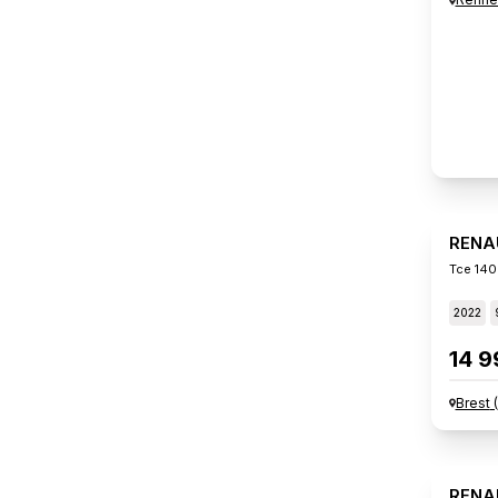
RENA
Tce 140
2022
14 9
Brest
(
RENA