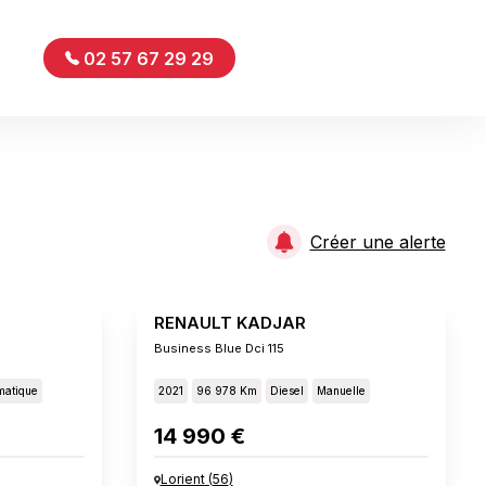
02 57 67 29 29
Créer une alerte
RENAULT KADJAR
Business Blue Dci 115
matique
2021
96 978 Km
Diesel
Manuelle
14 990 €
Lorient
(
56
)