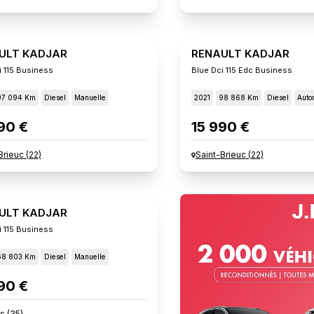
ULT KADJAR
RENAULT KADJAR
i 115 Business
Blue Dci 115 Edc Business
97 094 Km
Diesel
Manuelle
2021
98 868 Km
Diesel
Auto
90 €
15 990 €
Brieuc
(
22
)
Saint-Brieuc
(
22
)
ULT KADJAR
i 115 Business
68 803 Km
Diesel
Manuelle
90 €
s
(
35
)