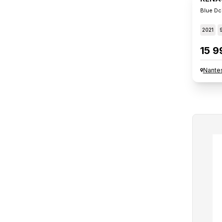
Blue Dc
2021
15 9
Nante