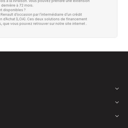
is à la livraison. Vous pouvez prendre une extension
e dernière à 72 mois.
t disponibles ?
 Renault d’occasion par l’intermédiaire d’un crédit
n d’Achat (LOA). Ces deux solutions de financement
s,
que vous pouvez retrouver sur notre site internet
.