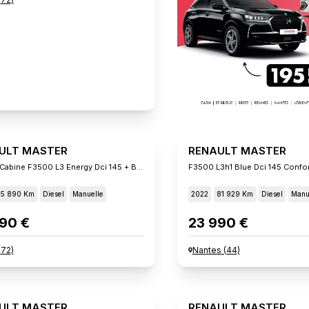
ULT MASTER
RENAULT MASTER
Double Cabine F3500 L3 Energy Dci 145 + Benne
55 890 Km
Diesel
Manuelle
2022
81 929 Km
Diesel
Manu
90 €
23 990 €
(
72
)
Nantes
(
44
)
ULT MASTER
RENAULT MASTER