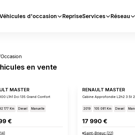
Véhicules d'occasion
Reprise
Services
Réseau
/
Occasion
hicules
en vente
ULT MASTER
RENAULT MASTER
300 L1h1 Dci 135 Grand Confort
92 177 Km
Diesel
Manuelle
2019
105 081 Km
Diesel
Manu
99 €
17 990 €
14
)
Saint-Brieuc
(
22
)