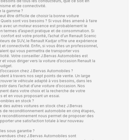
 besoins de tous les conducteurs, que ce soit en
misme et de connectivité.
te la gamme ?
eut être difficile de choisir la bonne voiture
? Quels sont vos besoins ? Si vous êtes amené à faire
 Clio avec un moteur essence est probablement le
 en termes d’aspect pratique et de consommation. Si
confort est votre priorité, l’achat d’un Renault Scenic
ateurs de SUV, le Renault Kadjar offre une expérience
 et connectivité. Enfin, si vous êtes un professionnel,
valent qui vous permettra de transporter vos
icité. Votre conseiller J.Bervas Automobiles est
et vous diriger vers la voiture d’occasion Renault la
budget.
 d’occasion chez J.Bervas Automobiles ?
dent à travers nos sept points de vente. Un large
trouver le véhicule adapté à vos besoins, dans les
tir dans l’achat d’une voiture d’occasion. Nos
nt dans votre choix et la recherche de votre
ils et en vous proposant un essai.
ponibles en stock ?
e des autres voitures en stock chez J.Bervas
us de
reconditionnement automobile
en cinq étapes,
 Ce reconditionnement nous permet de proposer des
pporter une satisfaction totale à leur nouveau
les sous garantie ?
n vendues chez J.Bervas Automobiles sont