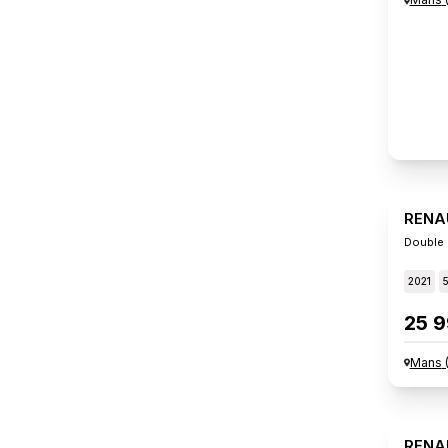
RENA
2021
25 9
Mans
RENA