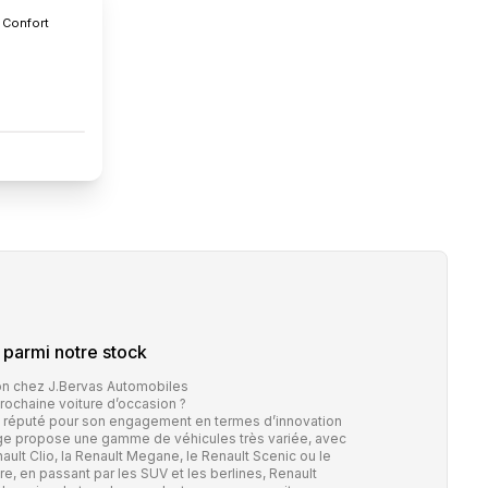
 Confort
parmi notre stock
ion chez J.Bervas Automobiles
ochaine voiture d’occasion ?
st réputé pour son engagement en termes d’innovation
ge propose une gamme de véhicules très variée, avec
lt Clio, la Renault Megane, le Renault Scenic ou le
aire, en passant par les SUV et les berlines, Renault