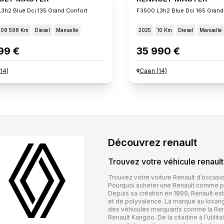
3h2 Blue Dci 135 Grand Confort
F3500 L3h2 Blue Dci 165 Grand
109 598 Km
Diesel
Manuelle
2025
10 Km
Diesel
Manuelle
99 €
35 990 €
14
)
Caen
(
14
)
Découvrez
renault
Trouvez votre véhicule
renault
Trouvez votre voiture Renault d’occas
Pourquoi acheter une Renault comme pr
Depuis sa création en 1899, Renault e
et de polyvalence. La marque au losan
des véhicules marquants comme la Renau
Renault Kangoo. De la citadine à l’utilit