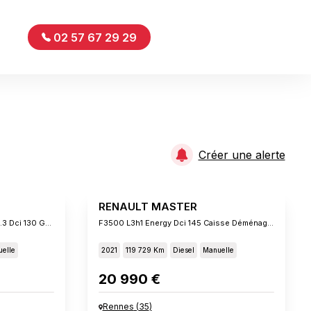
02 57 67 29 29
Créer une alerte
RENAULT MASTER
Cabine Approfondie L2h2 3.5t 2.3 Dci 130 Gd Confort 7 Places
F3500 L3h1 Energy Dci 145 Caisse Déménagement 20m3
elle
2021
119 729 Km
Diesel
Manuelle
20 990 €
Rennes
(
35
)