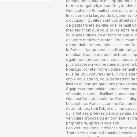
conçoit des voitures qui répondent aux
termes de gabarit, de confort, de dyna
Quel véhicule Renault choisir dans tou
En raison de la largeur de la gamme, il p
d’occasion. Quelles sont vos attentes 
de petits trajets en ville, une Renault
meilleur choix que vous puissiez faire
vous avez plusieurs enfants et que leur 
est votre meilleure option. Pour les am
de conduite remarquable, alliant confort
le Renault Kangoo est un utilitaire poly
marchandises et matériel en toute simpl
également présent pour vous conseiller 
plus adaptée à vos besoins et à votre 
Pourquoi acheter votre voiture Renault
Plus de 300 voitures Renault vous atten
choix vous attend, vous permettant de 
limites du budget que vous pouvez inves
équipes commerciales vous accompagne
véhicule, en vous distillant leurs conse
Quel est l’état des voitures Renault dis
Les voitures Renault, comme l’ensembl
Automobiles, font l’objet d’un process
qui a fait ses preuves depuis 29 ans.
véhicules d’occasion en bon état, et d’a
propriétaire, après la livraison.
Les voitures Renault d’occasion sont-el
Toutes les voitures Renault d’occasio