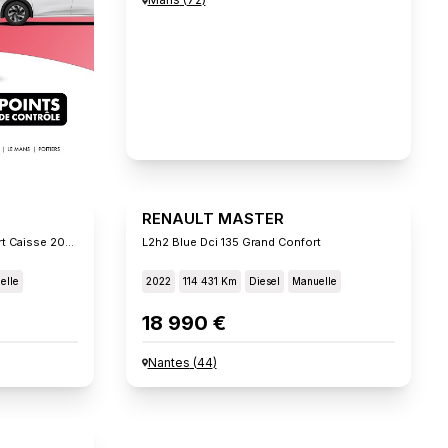
RENAULT MASTER
F3500 L3h1 Blue Dci 145 Confort Caisse 20m3
L2h2 Blue Dci 135 Grand Confort
elle
2022
114 431 Km
Diesel
Manuelle
18 990 €
Nantes
(
44
)