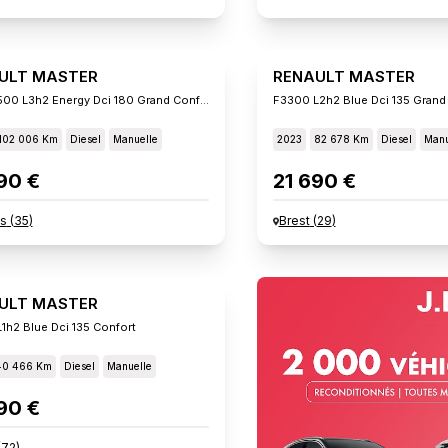
ULT MASTER
RENAULT MASTER
Trac F3500 L3h2 Energy Dci 180 Grand Confort
F3300 L2h2 Blue Dci 135 Grand
102 006 Km
Diesel
Manuelle
2023
82 678 Km
Diesel
Manu
90 €
21 690 €
s
(
35
)
Brest
(
29
)
ULT MASTER
1h2 Blue Dci 135 Confort
40 466 Km
Diesel
Manuelle
90 €
(
72
)