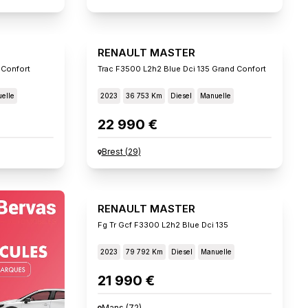
RENAULT MASTER
 Confort
Trac F3500 L2h2 Blue Dci 135 Grand Confort
elle
2023
36 753 Km
Diesel
Manuelle
22 990 €
Brest
(
29
)
RENAULT MASTER
Fg Tr Gcf F3300 L2h2 Blue Dci 135
2023
79 792 Km
Diesel
Manuelle
21 990 €
Mans
(
72
)