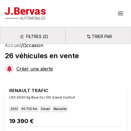
J.Bervas
Ouvr
FILTRES
(
2
)
TRIER PAR
Filtres
Trier par
Accueil
/
Occasion
26
véhicules
en vente
Créer une alerte
RENAULT TRAFIC
L1h1 3000 Kg Blue Dci 130 Grand Confort
2022
90 702 Km
Diesel
Manuelle
19 390 €