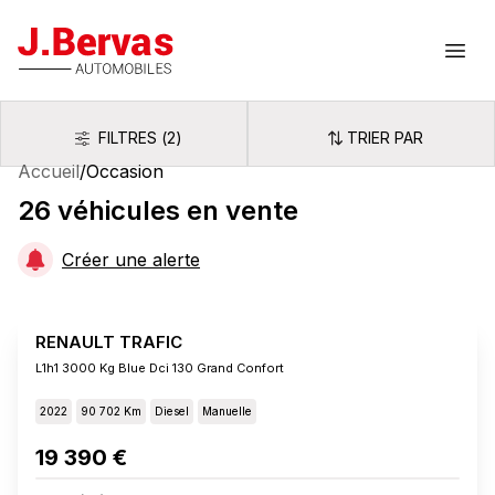
J.Bervas
Ouvr
FILTRES
(
2
)
TRIER PAR
Filtres
Trier par
Accueil
/
Occasion
26
véhicules
en vente
Créer une alerte
RENAULT TRAFIC
L1h1 3000 Kg Blue Dci 130 Grand Confort
2022
90 702 Km
Diesel
Manuelle
19 390 €