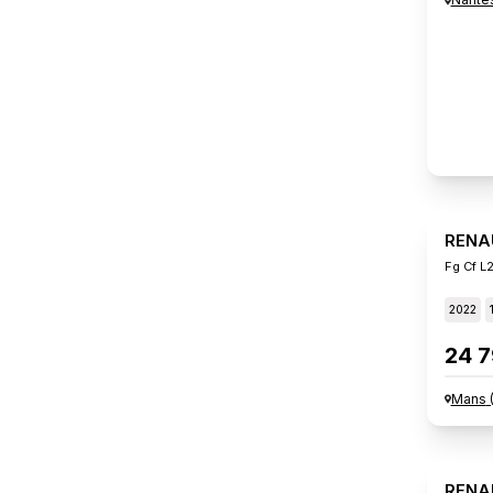
RENA
Fg Cf L2
2022
24 7
Mans
RENA