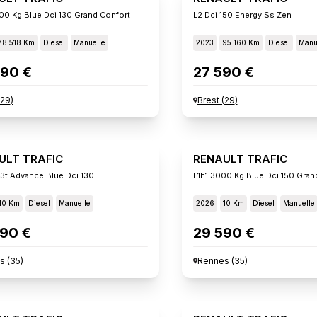
00 Kg Blue Dci 130 Grand Confort
L2 Dci 150 Energy Ss Zen
78 518 Km
Diesel
Manuelle
2023
95 160 Km
Diesel
Manu
90 €
27 590 €
29
)
Brest
(
29
)
ULT TRAFIC
RENAULT TRAFIC
 3t Advance Blue Dci 130
L1h1 3000 Kg Blue Dci 150 Gran
10 Km
Diesel
Manuelle
2026
10 Km
Diesel
Manuelle
90 €
29 590 €
s
(
35
)
Rennes
(
35
)