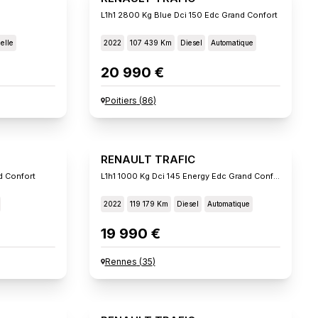
L1h1 2800 Kg Blue Dci 150 Edc Grand Confort
elle
2022
107 439 Km
Diesel
Automatique
20 990 €
Poitiers
(
86
)
RENAULT TRAFIC
d Confort
L1h1 1000 Kg Dci 145 Energy Edc Grand Confort
2022
119 179 Km
Diesel
Automatique
19 990 €
Rennes
(
35
)