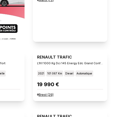
RENAULT TRAFIC
fort
L1h1 1000 Kg Dci 145 Energy Edc Grand Confort
elle
2021
101 067 Km
Diesel
Automatique
19 990 €
Brest
(
29
)
RENAULT TRAFIC