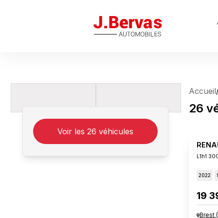
J.Bervas
Accueil
26
v
Voir les
26
véhicules
RENA
L1h1 30
2022
19 3
Brest
(