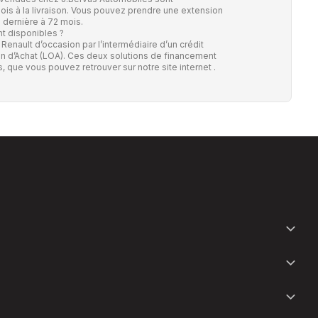
is à la livraison. Vous pouvez prendre une extension
e dernière à 72 mois.
t disponibles ?
 Renault d’occasion par l’intermédiaire d’un crédit
n d’Achat (LOA). Ces deux solutions de financement
s,
que vous pouvez retrouver sur notre site internet
.