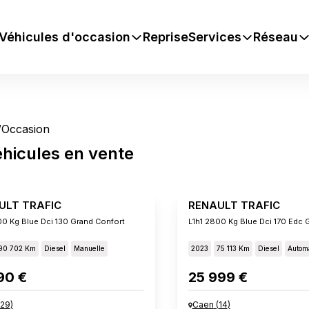
Véhicules d'occasion
Reprise
Services
Réseau
/
Occasion
éhicules
en vente
ULT TRAFIC
RENAULT TRAFIC
00 Kg Blue Dci 130 Grand Confort
L1h1 2800 Kg Blue Dci 170 Edc 
90 702 Km
Diesel
Manuelle
2023
75 113 Km
Diesel
Autom
90 €
25 999 €
29
)
Caen
(
14
)