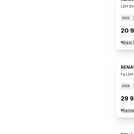
L2h1 30
2022
20 9
Brest
(
RENA
Fg L2h1
2026
29 9
Renne