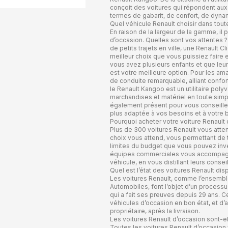
conçoit des voitures qui répondent aux
termes de gabarit, de confort, de dyna
Quel véhicule Renault choisir dans tou
En raison de la largeur de la gamme, il p
d’occasion. Quelles sont vos attentes 
de petits trajets en ville, une Renault
meilleur choix que vous puissiez faire
vous avez plusieurs enfants et que leur 
est votre meilleure option. Pour les am
de conduite remarquable, alliant confort
le Renault Kangoo est un utilitaire poly
marchandises et matériel en toute simpl
également présent pour vous conseiller 
plus adaptée à vos besoins et à votre 
Pourquoi acheter votre voiture Renault
Plus de 300 voitures Renault vous atten
choix vous attend, vous permettant de 
limites du budget que vous pouvez inves
équipes commerciales vous accompagne
véhicule, en vous distillant leurs conse
Quel est l’état des voitures Renault dis
Les voitures Renault, comme l’ensembl
Automobiles, font l’objet d’un process
qui a fait ses preuves depuis 29 ans.
véhicules d’occasion en bon état, et d’a
propriétaire, après la livraison.
Les voitures Renault d’occasion sont-el
Toutes les voitures Renault d’occasio