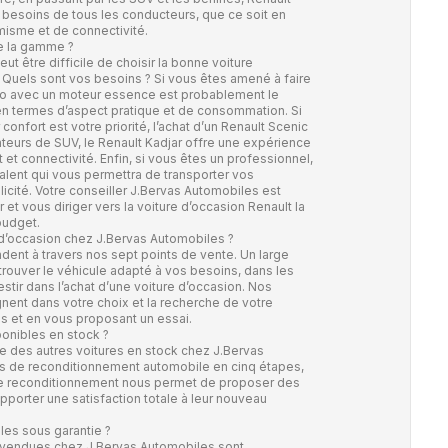
 besoins de tous les conducteurs, que ce soit en
misme et de connectivité.
te la gamme ?
eut être difficile de choisir la bonne voiture
? Quels sont vos besoins ? Si vous êtes amené à faire
 Clio avec un moteur essence est probablement le
 en termes d’aspect pratique et de consommation. Si
confort est votre priorité, l’achat d’un Renault Scenic
ateurs de SUV, le Renault Kadjar offre une expérience
 et connectivité. Enfin, si vous êtes un professionnel,
valent qui vous permettra de transporter vos
icité. Votre conseiller J.Bervas Automobiles est
et vous diriger vers la voiture d’occasion Renault la
budget.
 d’occasion chez J.Bervas Automobiles ?
dent à travers nos sept points de vente. Un large
trouver le véhicule adapté à vos besoins, dans les
tir dans l’achat d’une voiture d’occasion. Nos
nt dans votre choix et la recherche de votre
ils et en vous proposant un essai.
ponibles en stock ?
e des autres voitures en stock chez J.Bervas
us de
reconditionnement automobile
en cinq étapes,
 Ce reconditionnement nous permet de proposer des
pporter une satisfaction totale à leur nouveau
les sous garantie ?
n vendues chez J.Bervas Automobiles sont