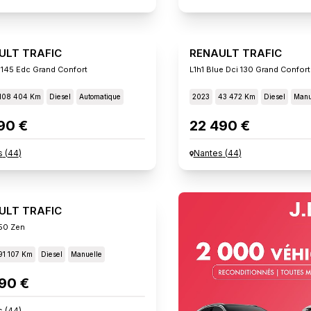
ULT TRAFIC
RENAULT TRAFIC
i 145 Edc Grand Confort
L1h1 Blue Dci 130 Grand Confort
108 404 Km
Diesel
Automatique
2023
43 472 Km
Diesel
Manu
90 €
22 490 €
s
(
44
)
Nantes
(
44
)
ULT TRAFIC
150 Zen
91 107 Km
Diesel
Manuelle
90 €
s
(
44
)