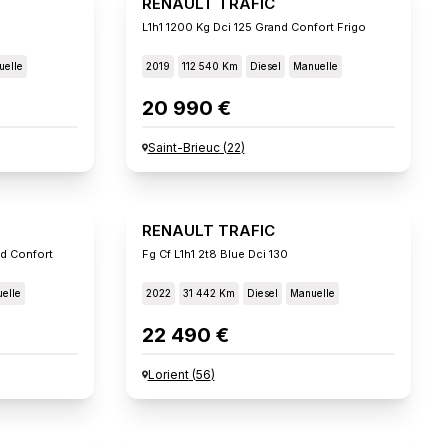
RENAULT TRAFIC
L1h1 1200 Kg Dci 125 Grand Confort Frigo
elle
2019
112 540 Km
Diesel
Manuelle
20 990 €
Saint-Brieuc
(
22
)
RENAULT TRAFIC
d Confort
Fg Cf L1h1 2t8 Blue Dci 130
elle
2022
31 442 Km
Diesel
Manuelle
22 490 €
Lorient
(
56
)