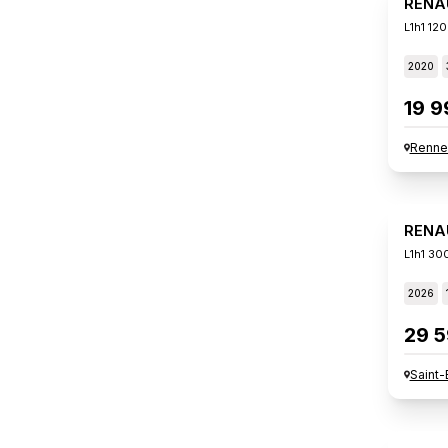
RENA
L1h1 12
2020
19 9
Renne
RENA
L1h1 30
2026
29 5
Saint-