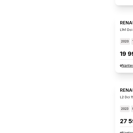
RENA
L1h1 Dc
2020
19 9
Nante
RENA
L2 Dci 
2023
27 5
Nante