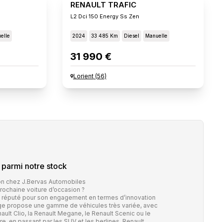
RENAULT TRAFIC
L2 Dci 150 Energy Ss Zen
elle
2024
33 485 Km
Diesel
Manuelle
31 990 €
Lorient
(
56
)
parmi notre stock
ion chez J.Bervas Automobiles
ochaine voiture d’occasion ?
st réputé pour son engagement en termes d’innovation
ge propose une gamme de véhicules très variée, avec
lt Clio, la Renault Megane, le Renault Scenic ou le
aire, en passant par les SUV et les berlines, Renault