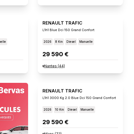
RENAULT TRAFIC
L1h1 Blue Dci 150 Grand Confort
elle
2026
8 Km
Diesel
Manuelle
29 590 €
Nantes
(
44
)
RENAULT TRAFIC
L1h1 3000 Kg 2.0 Blue Dci 150 Grand Confort
2026
10 Km
Diesel
Manuelle
29 590 €
Mans
(
72
)