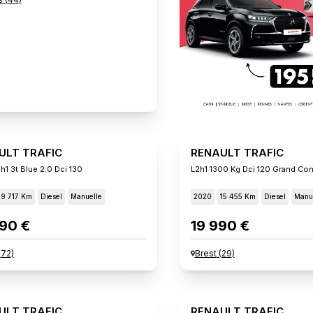
ULT TRAFIC
RENAULT TRAFIC
h1 3t Blue 2.0 Dci 130
L2h1 1300 Kg Dci 120 Grand Con
19 717 Km
Diesel
Manuelle
2020
15 455 Km
Diesel
Manu
90 €
19 990 €
(
72
)
Brest
(
29
)
ULT TRAFIC
RENAULT TRAFIC