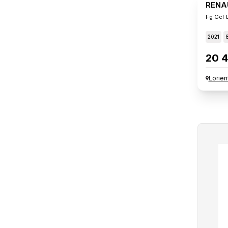
RENA
Fg Gcf 
2021
20 4
Lorien