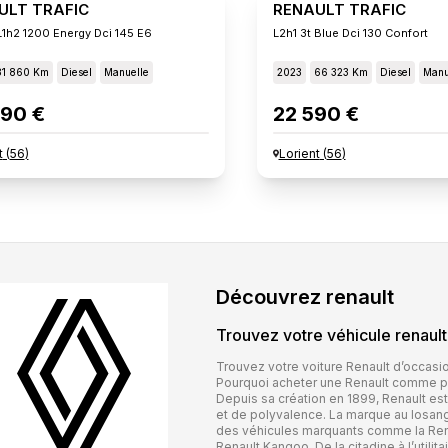
ULT TRAFIC
RENAULT TRAFIC
L1h2 1200 Energy Dci 145 E6
L2h1 3t Blue Dci 130 Confort
81 860 Km
Diesel
Manuelle
2023
66 323 Km
Diesel
Manu
90 €
22 590 €
t
(
56
)
Lorient
(
56
)
Découvrez
renault
Trouvez votre véhicule
renault
Trouvez votre voiture Renault d’occas
Pourquoi acheter une Renault comme pr
Depuis sa création en 1899, Renault e
et de polyvalence. La marque au losan
des véhicules marquants comme la Renau
Renault Kangoo. De la citadine à l’utilit