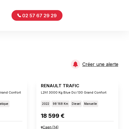
02 57 67 29 29
Créer une alerte
RENAULT TRAFIC
Grand Confort
L2h1 3000 Kg Blue Dci 130 Grand Confort
atique
2022
98 168 Km
Diesel
Manuelle
18 599 €
Caen
(
14
)