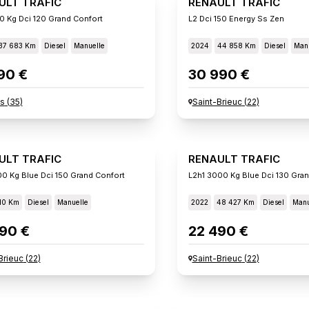
ULT TRAFIC
RENAULT TRAFIC
00 Kg Dci 120 Grand Confort
L2 Dci 150 Energy Ss Zen
37 683 Km
Diesel
Manuelle
2024
44 858 Km
Diesel
Manu
90 €
30 990 €
s
(
35
)
Saint-Brieuc
(
22
)
ULT TRAFIC
RENAULT TRAFIC
00 Kg Blue Dci 150 Grand Confort
L2h1 3000 Kg Blue Dci 130 Gran
10 Km
Diesel
Manuelle
2022
48 427 Km
Diesel
Manu
90 €
22 490 €
Brieuc
(
22
)
Saint-Brieuc
(
22
)