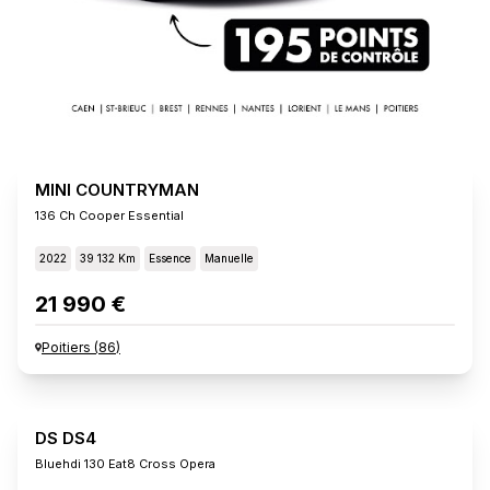
MINI COUNTRYMAN
136 Ch Cooper Essential
2022
39 132 Km
Essence
Manuelle
21 990 €
Poitiers
(
86
)
DS DS4
Bluehdi 130 Eat8 Cross Opera