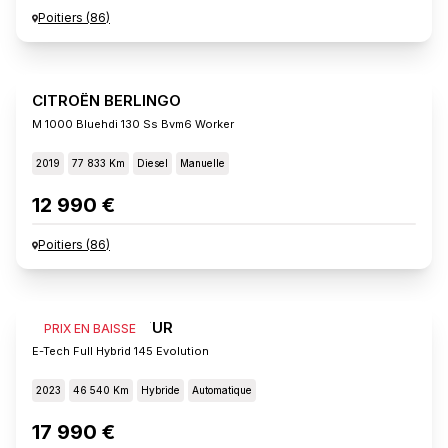
Poitiers
(
86
)
CITROËN BERLINGO
M 1000 Bluehdi 130 Ss Bvm6 Worker
2019
77 833 Km
Diesel
Manuelle
12 990 €
Poitiers
(
86
)
RENAULT CAPTUR
PRIX EN BAISSE
E-Tech Full Hybrid 145 Evolution
2023
46 540 Km
Hybride
Automatique
17 990 €