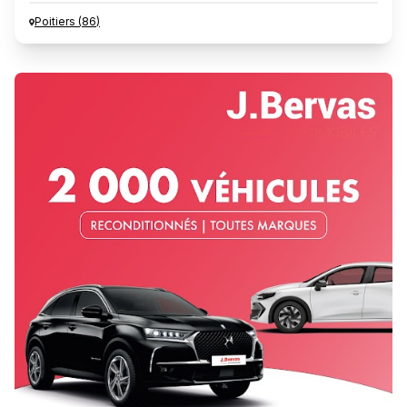
Poitiers
(
86
)