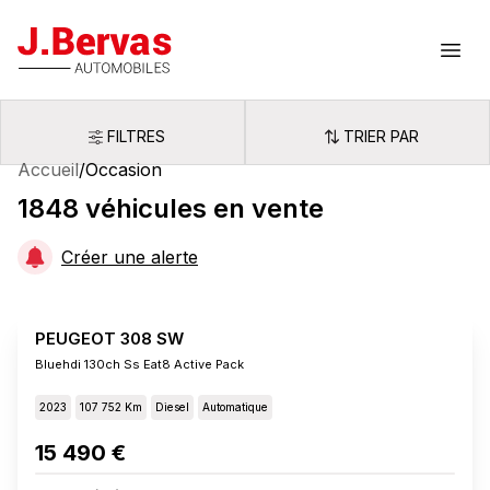
J.Bervas
Ouvr
FILTRES
TRIER PAR
Filtres
Trier par
Accueil
/
Occasion
1848
véhicules
en vente
Créer une alerte
PEUGEOT 308 SW
Bluehdi 130ch Ss Eat8 Active Pack
2023
107 752 Km
Diesel
Automatique
15 490 €