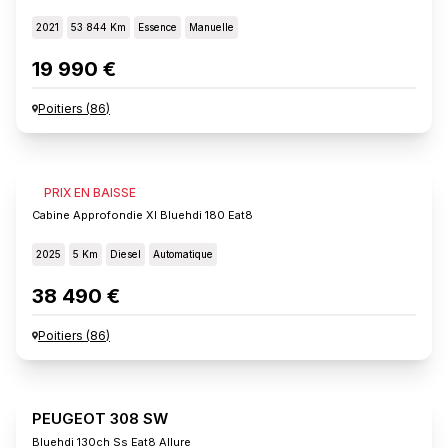
2021
53 844 Km
Essence
Manuelle
19 990 €
Poitiers
(
86
)
FIAT SCUDO
PRIX EN BAISSE
Cabine Approfondie Xl Bluehdi 180 Eat8
2025
5 Km
Diesel
Automatique
38 490 €
Poitiers
(
86
)
PEUGEOT 308 SW
Bluehdi 130ch Ss Eat8 Allure