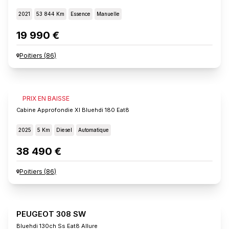
2021
53 844 Km
Essence
Manuelle
19 990 €
Poitiers
(
86
)
FIAT SCUDO
PRIX EN BAISSE
Cabine Approfondie Xl Bluehdi 180 Eat8
2025
5 Km
Diesel
Automatique
38 490 €
Poitiers
(
86
)
PEUGEOT 308 SW
Bluehdi 130ch Ss Eat8 Allure