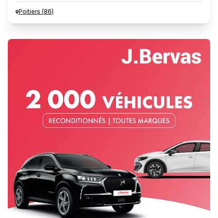
Poitiers
(
86
)