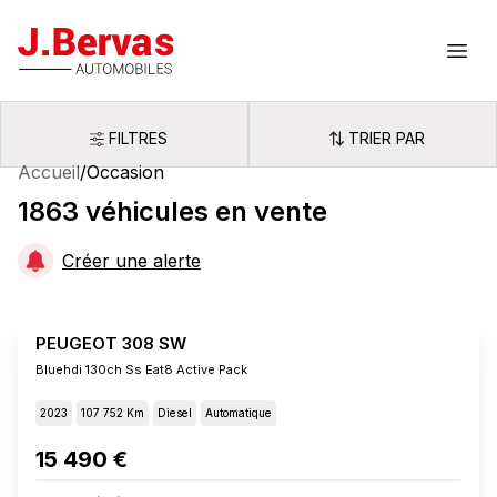
J.Bervas
Ouvr
FILTRES
TRIER PAR
Filtres
Trier par
Accueil
/
Occasion
1863
véhicules
en vente
Créer une alerte
PEUGEOT 308 SW
Bluehdi 130ch Ss Eat8 Active Pack
2023
107 752 Km
Diesel
Automatique
15 490 €