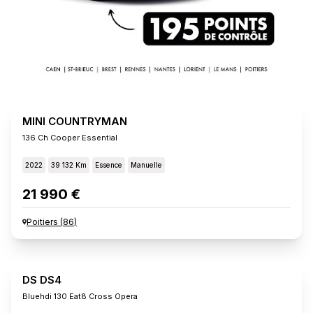
MINI COUNTRYMAN
136 Ch Cooper Essential
2022
39 132 Km
Essence
Manuelle
21 990 €
Poitiers
(
86
)
DS DS4
Bluehdi 130 Eat8 Cross Opera