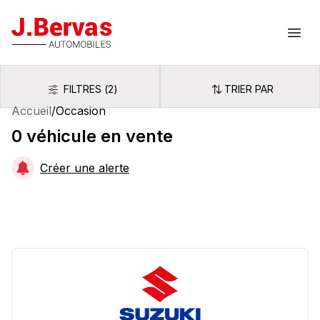
J.Bervas
Ouvr
FILTRES
(
2
)
TRIER PAR
Filtres
Trier par
Accueil
/
Occasion
0
véhicule
en vente
Créer une alerte