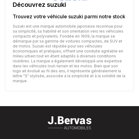
Découvrez
suzuki
Trouvez votre véhicule
suzuki
parmi notre stock
Suzuki est une marque automobile japonaise reconnue pour
sa simplicité, sa fiabilité et son orientation vers les véhicules
compacts et polyvalents. Fondée en 1909, la marque se
démarque par sa gamme de voitures compactes, de SUV et
de motos. Suzuki est réputée pour ses véhicules
économiques et pratiques, offrant une conduite agréable en
milieu urbain tout en étant adaptés à diverses conditions
routières. La marque a également développé une expertise
dans les véhicules tout-terrain et les motos. Bien que son
logo ait évolué au fil des ans, il représente généralement la
lettre "S" stylisée, associée à la simplicité et à la solidité de la
marque.