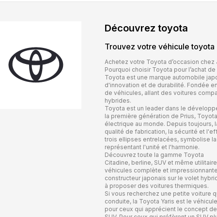
Découvrez
toyota
Trouvez votre véhicule
toyota
Achetez votre Toyota d’occasion chez
Pourquoi choisir Toyota pour l’achat de
Toyota est une marque automobile jap
d'innovation et de durabilité. Fondée 
de véhicules, allant des voitures comp
hybrides.
Toyota est un leader dans le dévelop
la première génération de Prius, Toyot
électrique au monde. Depuis toujours, 
qualité de fabrication, la sécurité et l
trois ellipses entrelacées, symbolise la 
représentant l'unité et l'harmonie.
Découvrez toute la gamme Toyota
Citadine, berline, SUV et même utilitai
véhicules complète et impressionnant
constructeur japonais sur le volet hybri
à proposer des voitures thermiques.
Si vous recherchez une petite voiture q
conduite, la Toyota Yaris est le véhicul
pour ceux qui apprécient le concept de 
SUV. Pour ceux qui préfèrent un SUV plu