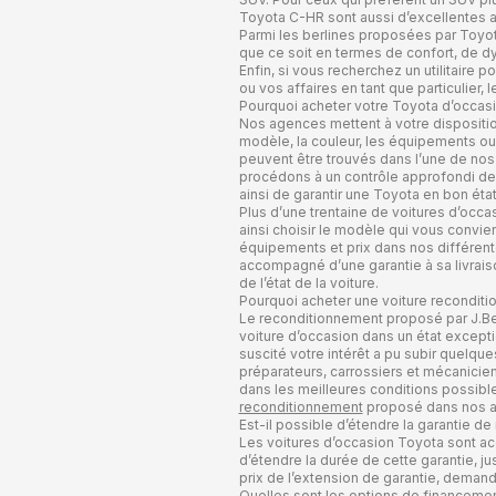
Toyota C-HR sont aussi d’excellentes al
Parmi les berlines proposées par Toyota
que ce soit en termes de confort, de 
Enfin, si vous recherchez un utilitaire 
ou vos affaires en tant que particulier, 
Pourquoi acheter votre Toyota d’occas
Nos agences mettent à votre dispositio
modèle, la couleur, les équipements ou
peuvent être trouvés dans l’une de nos
procédons à un contrôle approfondi de 
ainsi de garantir une Toyota en bon état
Plus d’une trentaine de voitures d’occ
ainsi choisir le modèle qui vous convien
équipements et prix dans nos différen
accompagné d’une garantie à sa livraison
de l’état de la voiture.
Pourquoi acheter une voiture reconditi
Le reconditionnement proposé par J.B
voiture d’occasion dans un état excepti
suscité votre intérêt a pu subir quelqu
préparateurs, carrossiers et mécanicien
dans les meilleures conditions possible
reconditionnement
proposé dans nos a
Est-il possible d’étendre la garantie d
Les voitures d’occasion Toyota sont ac
d’étendre la durée de cette garantie, j
prix de l’extension de garantie, demand
Quelles sont les options de financemen