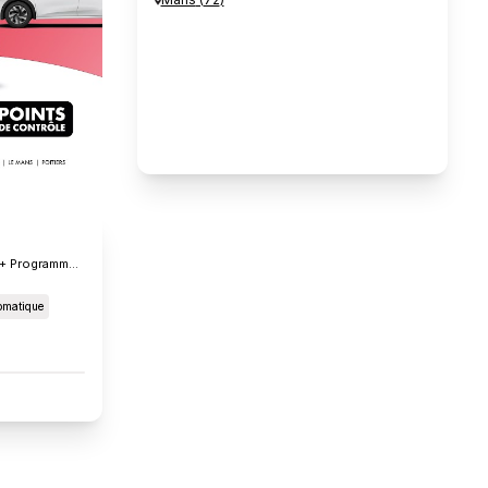
Hybride 2.0l Dynamic Business + Programme Beyond Zero A
omatique