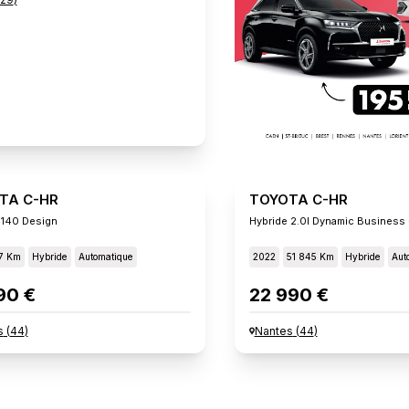
TA C-HR
TOYOTA C-HR
 140 Design
7 Km
Hybride
Automatique
2022
51 845 Km
Hybride
Aut
90 €
22 990 €
s
(
44
)
Nantes
(
44
)