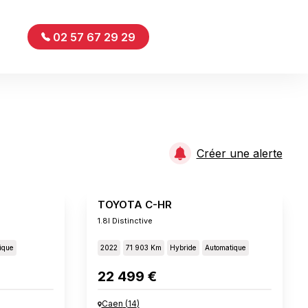
02 57 67 29 29
Créer une alerte
TOYOTA C-HR
1.8l Distinctive
ique
2022
71 903 Km
Hybride
Automatique
22 499 €
Caen
(
14
)