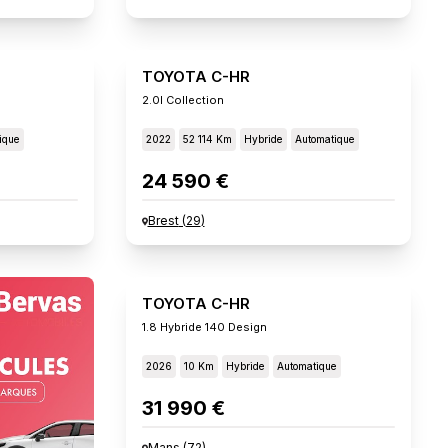
TOYOTA C-HR
2.0l Collection
ique
2022
52 114 Km
Hybride
Automatique
24 590 €
Brest
(
29
)
TOYOTA C-HR
1.8 Hybride 140 Design
2026
10 Km
Hybride
Automatique
31 990 €
Mans
(
72
)