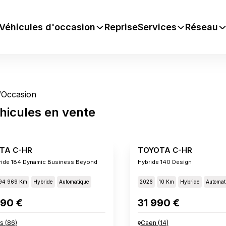
Véhicules d'occasion
Reprise
Services
Réseau
/
Occasion
hicules
en vente
TA C-HR
TOYOTA C-HR
ride 184 Dynamic Business Beyond
Hybride 140 Design
94 969 Km
Hybride
Automatique
2026
10 Km
Hybride
Automat
90 €
31 990 €
rs
(
86
)
Caen
(
14
)