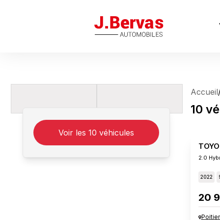
J.Bervas
Accueil
10
vé
Voir les
10
véhicules
TOYO
2.0 Hyb
2022
20 9
Poitie