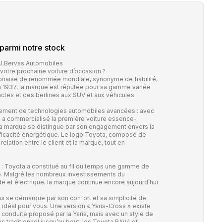
parmi notre stock
 J.Bervas Automobiles
 votre prochaine voiture d’occasion ?
onaise de renommée mondiale, synonyme de fiabilité,
en 1937, la marque est réputée pour sa gamme variée
actes et des berlines aux SUV et aux véhicules
pement de technologies automobiles avancées : avec
a a commercialisé la première voiture essence-
la marque se distingue par son engagement envers la
'efficacité énergétique. Le logo Toyota, composé de
relation entre le client et la marque, tout en
re : Toyota a constitué au fil du temps une gamme de
e. Malgré les nombreux investissements du
de et électrique, la marque continue encore aujourd’hui
ui se démarque par son confort et sa simplicité de
e idéal pour vous. Une version « Yaris-Cross » existe
conduite proposé par la Yaris, mais avec un style de
s traditionnel jusqu’au bout, les Toyota RAV4 et