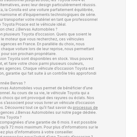
ternatives, avec leur design particulièrement réussis.
, la Corolla est une voiture parfaitement équilibrée,
dynamisme et d’équipements technologiques de série.
pour transporter votre matériel en tant que professionnel
le Toyota Proace est le véhicule idéal.
ion chez J.Bervas Automobiles ?
n plusieurs Toyota d’occasion. Quels que soient le
 le moteur que vous recherchez, ces véhicules
 agences en France. En parallèle du choix, nous
chaque voiture lors de leur reprise, nous permettant
 pour son prochain propriétaire.
asion Toyota sont disponibles en stock. Vous pouvez
t, et faire votre choix parmi plusieurs couleurs,
tes agences. Chaque véhicule d’occasion Toyota est
, garantie qui fait suite à un contrôle très approfondi
onnée Bervas ?
ervas Automobiles vous permet de bénéficier d’une
onnel. Au cours de sa vie, le véhicule Toyota qui a
es chocs qui ont provoqué des rayures ou éclats. Nos
s s’associent pour vous livrer un véhicule d’occasion
s. Découvrez tout ce qu’il faut savoir du
processus de
gences J.Bervas Automobiles sur notre page dédiée.
e ma Toyota ?
compagnées d’une garantie de 6 mois. Il est possible
usqu’à 72 mois maximum. Pour plus d’informations sur le
ez plus d’informations à votre conseiller.
t proposées pour l’achat d’une Toyota d’occasion ?