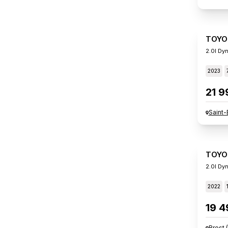
TOYO
2023
21 9
Saint-
TOYO
2.0l Dy
2022
19 4
Brest
(