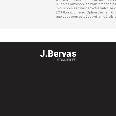
J.Bervas Automobiles vous propose plus
: vous pouvez financer votre véhicule v
LOA (Location avec Option d’Achat). C
que vous pouvez découvrir en détails s