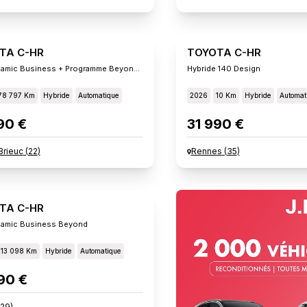
TA C-HR
TOYOTA C-HR
2.0l Dynamic Business + Programme Beyond Zero A
Hybride 140 Design
78 797 Km
Hybride
Automatique
2026
10 Km
Hybride
Automat
90 €
31 990 €
Brieuc
(
22
)
Rennes
(
35
)
TA C-HR
namic Business Beyond
113 098 Km
Hybride
Automatique
90 €
29
)