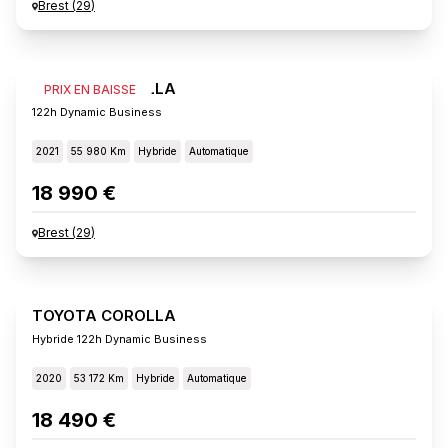
Brest
(
29
)
TOYOTA COROLLA
PRIX EN BAISSE
122h Dynamic Business
2021
55 980 Km
Hybride
Automatique
18 990 €
Brest
(
29
)
TOYOTA COROLLA
Hybride 122h Dynamic Business
2020
53 172 Km
Hybride
Automatique
18 490 €