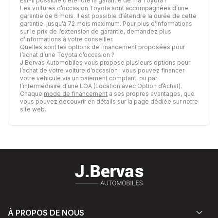
Est-il possible d’étendre la garantie de ma Toyota ?
Les voitures d’occasion Toyota sont accompagnées d’une
garantie de 6 mois. Il est possible d’étendre la durée de cette
garantie, jusqu’à 72 mois maximum. Pour plus d’informations
sur le prix de l’extension de garantie, demandez plus
d’informations à votre conseiller.
Quelles sont les options de financement proposées pour
l’achat d’une Toyota d’occasion ?
J.Bervas Automobiles vous propose plusieurs options pour
l’achat de votre voiture d’occasion : vous pouvez financer
votre véhicule via un paiement comptant, ou par
l’intermédiaire d’une LOA (Location avec Option d’Achat).
Chaque
mode de financement
a ses propres avantages, que
vous pouvez découvrir en détails sur la page dédiée sur notre
site web.
À PROPOS DE NOUS