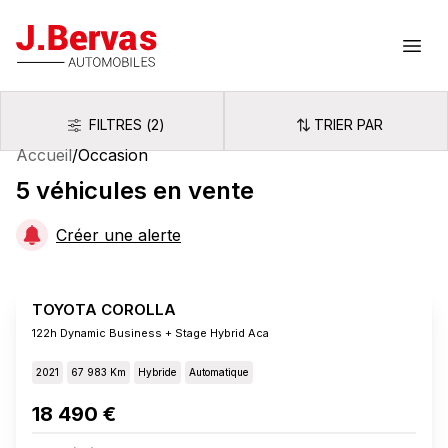
J.Bervas
Ouvr
FILTRES
(
2
)
TRIER PAR
Filtres
Trier par
Accueil
/
Occasion
5
véhicules
en vente
Créer une alerte
TOYOTA COROLLA
122h Dynamic Business + Stage Hybrid Aca
2021
67 983 Km
Hybride
Automatique
18 490 €