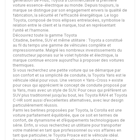
génération de Prius, Toyota a commercialisé la première
voiture essence-électrique au monde. Depuis toujours, la
marque se distingue par son engagement envers la qualité de
fabrication, la sécurité et l'efficacité énergétique. Le logo
Toyota, composé de trois ellipses entrelacées, symbolise la
relation entre le client et la marque, tout en représentant
l'unité et l'harmonie.
Découvrez toute la gamme Toyota
Citadine, berline, SUV et même utilitaire : Toyota a constitué
au fil du temps une gamme de véhicules complète et
impressionnante. Malgré les nombreux investissements du
constructeur japonais sur le volet hybride et électrique, la
marque continue encore aujourd’hui à proposer des voitures
thermiques.
Si vous recherchez une petite voiture qui se démarque par
son confort et sa simplicité de conduite, la Toyota Yaris est le
véhicule idéal pour vous. Une version « Yaris-Cross » existe
pour ceux qui apprécient le concept de conduite proposé par
la Yaris, mais avec un style de SUV. Pour ceux qui préfèrent un
SUV plus traditionnel jusqu’au bout, les Toyota RAV4 et Toyota
C-HR sont aussi d’excellentes alternatives, avec leur design
particulièrement réussis.
Parmi les berlines proposées par Toyota, la Corolla est une
voiture parfaitement équilibrée, que ce soit en termes de
confort, de dynamisme et d’équipements technologiques de
série. Enfin, si vous recherchez un utilitaire pour transporter
votre matériel en tant que professionnel ou vos affaires en
tant que particulier, le Toyota Proace est le véhicule idéal.