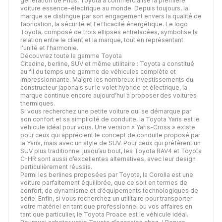
génération de Prius, Toyota a commercialisé la première
voiture essence-électrique au monde. Depuis toujours, la
marque se distingue par son engagement envers la qualité de
fabrication, la sécurité et l'efficacité énergétique. Le logo
Toyota, composé de trois ellipses entrelacées, symbolise la
relation entre le client et la marque, tout en représentant
l'unité et l'harmonie.
Découvrez toute la gamme Toyota
Citadine, berline, SUV et même utilitaire : Toyota a constitué
au fil du temps une gamme de véhicules complète et
impressionnante. Malgré les nombreux investissements du
constructeur japonais sur le volet hybride et électrique, la
marque continue encore aujourd’hui à proposer des voitures
thermiques.
Si vous recherchez une petite voiture qui se démarque par
son confort et sa simplicité de conduite, la Toyota Yaris est le
véhicule idéal pour vous. Une version « Yaris-Cross » existe
pour ceux qui apprécient le concept de conduite proposé par
la Yaris, mais avec un style de SUV. Pour ceux qui préfèrent un
SUV plus traditionnel jusqu’au bout, les Toyota RAV4 et Toyota
C-HR sont aussi d’excellentes alternatives, avec leur design
particulièrement réussis.
Parmi les berlines proposées par Toyota, la Corolla est une
voiture parfaitement équilibrée, que ce soit en termes de
confort, de dynamisme et d’équipements technologiques de
série. Enfin, si vous recherchez un utilitaire pour transporter
votre matériel en tant que professionnel ou vos affaires en
tant que particulier, le Toyota Proace est le véhicule idéal.