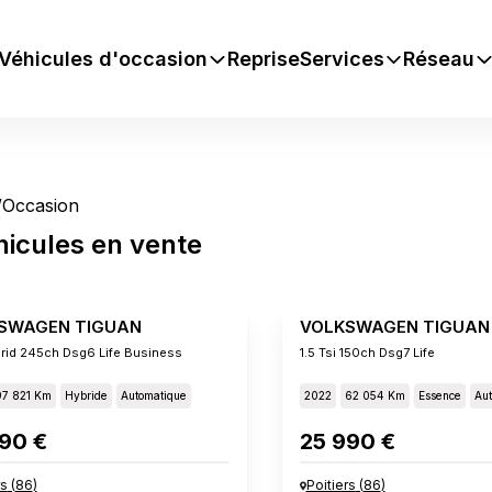
Véhicules d'occasion
Reprise
Services
Réseau
/
Occasion
hicules
en vente
SWAGEN TIGUAN
VOLKSWAGEN TIGUAN
brid 245ch Dsg6 Life Business
1.5 Tsi 150ch Dsg7 Life
97 821 Km
Hybride
Automatique
2022
62 054 Km
Essence
Aut
90 €
25 990 €
rs
(
86
)
Poitiers
(
86
)