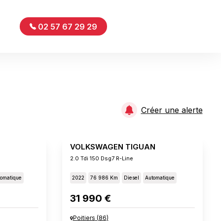
02 57 67 29 29
Créer une alerte
VOLKSWAGEN TIGUAN
2.0 Tdi 150 Dsg7 R-Line
omatique
2022
76 986 Km
Diesel
Automatique
31 990 €
Poitiers
(
86
)