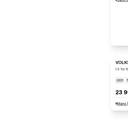
VOLK
1.5 Tsi 
2021
23 9
Mans