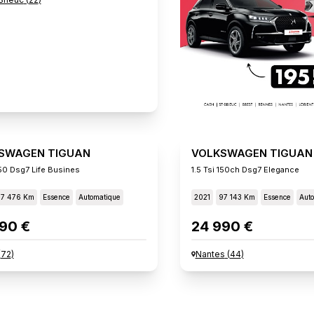
SWAGEN TIGUAN
VOLKSWAGEN TIGUAN
150 Dsg7 Life Busines
1.5 Tsi 150ch Dsg7 Elegance
77 476 Km
Essence
Automatique
2021
97 143 Km
Essence
Aut
90 €
24 990 €
(
72
)
Nantes
(
44
)