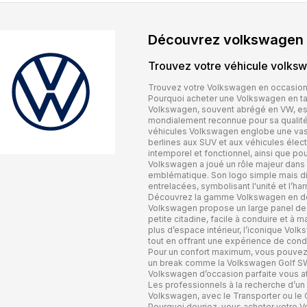
Découvrez
volkswagen
Trouvez votre véhicule
volks
Trouvez votre Volkswagen en occasion
Pourquoi acheter une Volkswagen en tan
Volkswagen, souvent abrégé en VW, es
mondialement reconnue pour sa qualité,
véhicules Volkswagen englobe une vast
berlines aux SUV et aux véhicules élec
intemporel et fonctionnel, ainsi que p
Volkswagen a joué un rôle majeur dans 
emblématique. Son logo simple mais disti
entrelacées, symbolisant l'unité et l’ha
Découvrez la gamme Volkswagen en dé
Volkswagen propose un large panel de v
petite citadine, facile à conduire et à
plus d’espace intérieur, l’iconique Vol
tout en offrant une expérience de cond
Pour un confort maximum, vous pouvez
un break comme la Volkswagen Golf SW.
Volkswagen d’occasion parfaite vous a
Les professionnels à la recherche d’un 
Volkswagen, avec le Transporter ou le C
Pourquoi devriez-vous acheter votre V