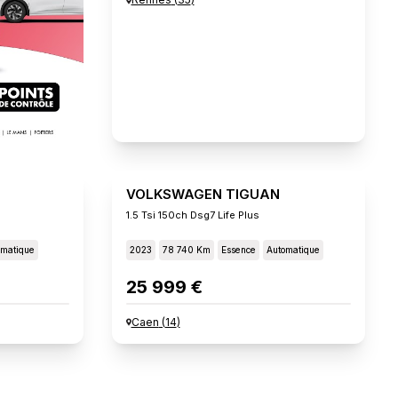
VOLKSWAGEN TIGUAN
1.5 Tsi 150ch Dsg7 Life Plus
omatique
2023
78 740 Km
Essence
Automatique
25 999 €
Caen
(
14
)