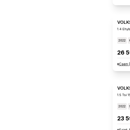
VOLK
1.4 Ehy
2022
26 5
Caen
(
VOLK
1.5 Tsi 
2022
23 5
Saint-