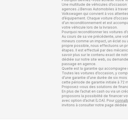
Une multitude de véhicules d’occasion
agences J.Bervas Automobiles à travers 
Volkswagen qui convient à vos attentes
d’équipement. Chaque voiture d’occasio
d’un reconditionnement et est accompag
votre véhicule lors de la livraison.
Pourquoi reconditionner les voitures d’
Au cours de sa vie précédente, une voi
mineurs comme un impact, un éclat ou u
propre possible, nous effectuons un 
étapes. Il est effectué par des mécanic
savoir plus sur le contenu exact de no
dédiée sur notre site web, ou demander 
passage en agence.
Quelle est la garantie qui accompagne
Toutes les voitures d’occasion, y com
d’une garantie d’une durée de six mois 
cette période de garantie initiale à 72 m
Proposez-vous des solutions de finan
En plus de l’achat en cash ou via un cr
proposons la possibilité de financer vot
avec option d’achat (LOA). Pour
connaît
invitons à consulter notre page dédiée 