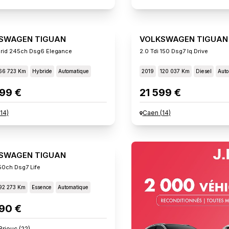
SWAGEN TIGUAN
VOLKSWAGEN TIGUAN
brid 245ch Dsg6 Elegance
2.0 Tdi 150 Dsg7 Iq.drive
66 723 Km
Hybride
Automatique
2019
120 037 Km
Diesel
Auto
99 €
21 599 €
14
)
Caen
(
14
)
SWAGEN TIGUAN
150ch Dsg7 Life
92 273 Km
Essence
Automatique
90 €
Brieuc
(
22
)