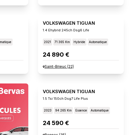
VOLKSWAGEN TIGUAN
1.4 Ehybrid 245ch Dsg6 Life
matique
2021
71 365 Km
Hybride
Automatique
24 890 €
Saint-Brieuc
(
22
)
VOLKSWAGEN TIGUAN
1.5 Tsi 150ch Dsg7 Life Plus
2023
94 265 Km
Essence
Automatique
24 590 €
Rennes
(
35
)