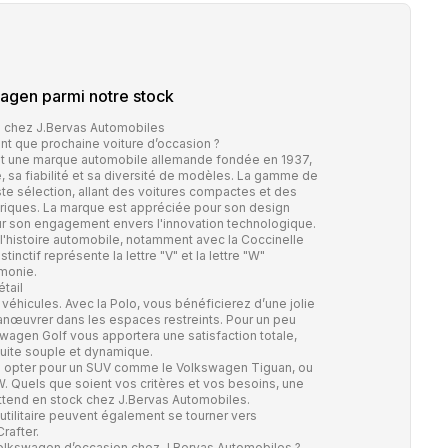
wagen
parmi notre stock
 chez J.Bervas Automobiles
t que prochaine voiture d’occasion ?
t une marque automobile allemande fondée en 1937,
 sa fiabilité et sa diversité de modèles. La gamme de
e sélection, allant des voitures compactes et des
triques. La marque est appréciée pour son design
our son engagement envers l'innovation technologique.
l'histoire automobile, notamment avec la Coccinelle
nctif représente la lettre "V" et la lettre "W"
rmonie.
tail
éhicules. Avec la Polo, vous bénéficierez d’une jolie
 manœuvrer dans les espaces restreints. Pour un peu
kswagen Golf vous apportera une satisfaction totale,
uite souple et dynamique.
 opter pour un SUV comme le Volkswagen Tiguan, ou
 Quels que soient vos critères et vos besoins, une
ttend en stock chez J.Bervas Automobiles.
utilitaire peuvent également se tourner vers
rafter.
olkswagen d’occasion chez J.Bervas Automobiles ?