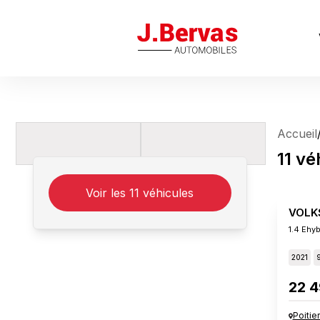
J.Bervas
Accueil
11
vé
Voir les
11
véhicules
VOLK
1.4 Ehy
2021
22 4
Poitie