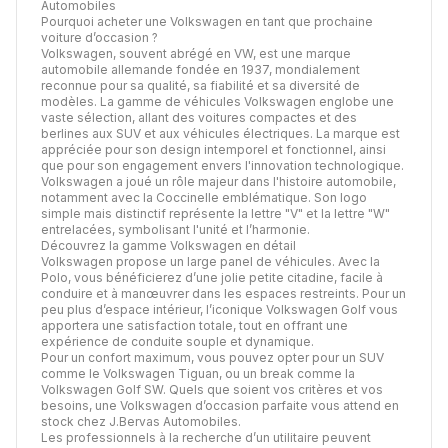
Automobiles
Pourquoi acheter une Volkswagen en tant que prochaine
voiture d’occasion ?
Volkswagen, souvent abrégé en VW, est une marque
automobile allemande fondée en 1937, mondialement
reconnue pour sa qualité, sa fiabilité et sa diversité de
modèles. La gamme de véhicules Volkswagen englobe une
vaste sélection, allant des voitures compactes et des
berlines aux SUV et aux véhicules électriques. La marque est
appréciée pour son design intemporel et fonctionnel, ainsi
que pour son engagement envers l'innovation technologique.
Volkswagen a joué un rôle majeur dans l'histoire automobile,
notamment avec la Coccinelle emblématique. Son logo
simple mais distinctif représente la lettre "V" et la lettre "W"
entrelacées, symbolisant l'unité et l’harmonie.
Découvrez la gamme Volkswagen en détail
Volkswagen propose un large panel de véhicules. Avec la
Polo, vous bénéficierez d’une jolie petite citadine, facile à
conduire et à manœuvrer dans les espaces restreints. Pour un
peu plus d’espace intérieur, l’iconique Volkswagen Golf vous
apportera une satisfaction totale, tout en offrant une
expérience de conduite souple et dynamique.
Pour un confort maximum, vous pouvez opter pour un SUV
comme le Volkswagen Tiguan, ou un break comme la
Volkswagen Golf SW. Quels que soient vos critères et vos
besoins, une Volkswagen d’occasion parfaite vous attend en
stock chez J.Bervas Automobiles.
Les professionnels à la recherche d’un utilitaire peuvent