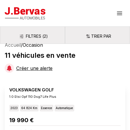
J.Bervas
Ouvr
FILTRES
(
2
)
TRIER PAR
Filtres
Trier par
Accueil
/
Occasion
11
véhicules
en vente
Créer une alerte
VOLKSWAGEN GOLF
1.0 Etsi Opf 110 Dsg7 Life Plus
2023
64 824 Km
Essence
Automatique
19 990 €