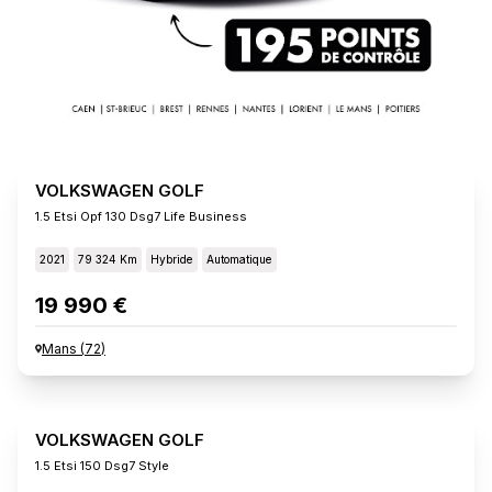
VOLKSWAGEN GOLF
1.5 Etsi Opf 130 Dsg7 Life Business
2021
79 324 Km
Hybride
Automatique
19 990 €
Mans
(
72
)
VOLKSWAGEN GOLF
1.5 Etsi 150 Dsg7 Style