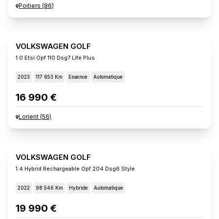
Poitiers
(
86
)
VOLKSWAGEN GOLF
1.0 Etsi Opf 110 Dsg7 Life Plus
2023
117 653 Km
Essence
Automatique
16 990 €
Lorient
(
56
)
VOLKSWAGEN GOLF
1.4 Hybrid Rechargeable Opf 204 Dsg6 Style
2022
98 546 Km
Hybride
Automatique
19 990 €