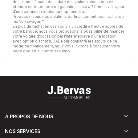
de six mois à partir de la date de livraison. Vous pouvez
étendre cette période de garantie initiale à 72 mois, via l’ajout
d’une extension totalement optionnelle.
Proposez-vous des solutions de financement pour l’achat de
ma Volkswagen ?
En plus de l’achat en cash ou via un crédit effectué auprès de
votre banque, nous vous proposons la possibilité de financer
votre voiture d’occasion par l’intermédiaire d’une location
avec option d’achat (LOA). Pour
connaître les atouts de ce
mode de financement
, nous vous invitons à consulter notre
page dédiée sur notre site web.
À PROPOS DE NOUS
NOS SERVICES