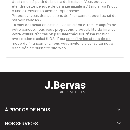
de six mois à partir de la date de livraison. Vous pouvez
étendre cette période de garantie initiale à 72 mois, via l’ajout
d’une extension totalement optionnelle.
Proposez-vous des solutions de financement pour l’achat de
ma Volkswagen ?
En plus de l’achat en cash ou via un crédit effectué auprès de
votre banque, nous vous proposons la possibilité de financer
votre voiture d’occasion par l’intermédiaire d’une location
avec option d’achat (LOA). Pour
connaître les atouts de ce
mode de financement
, nous vous invitons à consulter notre
page dédiée sur notre site web.
À PROPOS DE NOUS
NOS SERVICES