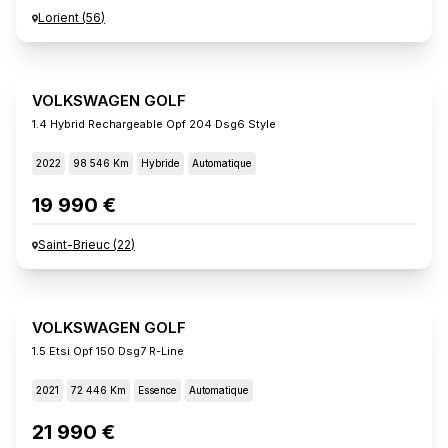
Lorient
(
56
)
VOLKSWAGEN GOLF
1.4 Hybrid Rechargeable Opf 204 Dsg6 Style
2022
98 546 Km
Hybride
Automatique
19 990 €
Saint-Brieuc
(
22
)
VOLKSWAGEN GOLF
1.5 Etsi Opf 150 Dsg7 R-Line
2021
72 446 Km
Essence
Automatique
21 990 €