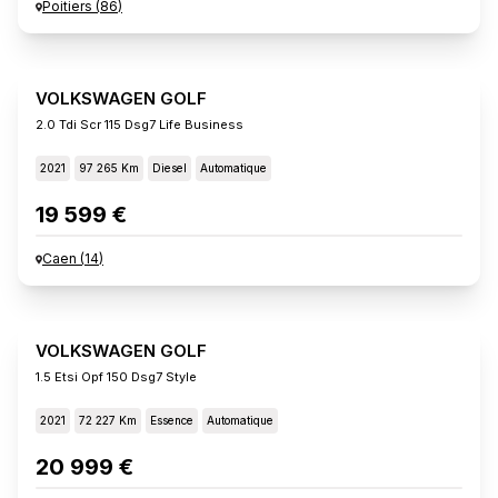
Poitiers
(
86
)
VOLKSWAGEN GOLF
2.0 Tdi Scr 115 Dsg7 Life Business
2021
97 265 Km
Diesel
Automatique
19 599 €
Caen
(
14
)
VOLKSWAGEN GOLF
1.5 Etsi Opf 150 Dsg7 Style
2021
72 227 Km
Essence
Automatique
20 999 €