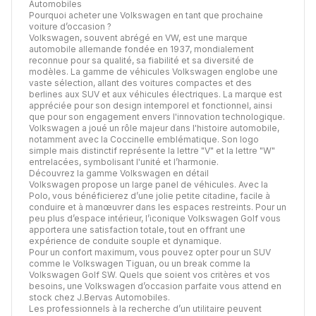
Automobiles
Pourquoi acheter une Volkswagen en tant que prochaine
voiture d’occasion ?
Volkswagen, souvent abrégé en VW, est une marque
automobile allemande fondée en 1937, mondialement
reconnue pour sa qualité, sa fiabilité et sa diversité de
modèles. La gamme de véhicules Volkswagen englobe une
vaste sélection, allant des voitures compactes et des
berlines aux SUV et aux véhicules électriques. La marque est
appréciée pour son design intemporel et fonctionnel, ainsi
que pour son engagement envers l'innovation technologique.
Volkswagen a joué un rôle majeur dans l'histoire automobile,
notamment avec la Coccinelle emblématique. Son logo
simple mais distinctif représente la lettre "V" et la lettre "W"
entrelacées, symbolisant l'unité et l’harmonie.
Découvrez la gamme Volkswagen en détail
Volkswagen propose un large panel de véhicules. Avec la
Polo, vous bénéficierez d’une jolie petite citadine, facile à
conduire et à manœuvrer dans les espaces restreints. Pour un
peu plus d’espace intérieur, l’iconique Volkswagen Golf vous
apportera une satisfaction totale, tout en offrant une
expérience de conduite souple et dynamique.
Pour un confort maximum, vous pouvez opter pour un SUV
comme le Volkswagen Tiguan, ou un break comme la
Volkswagen Golf SW. Quels que soient vos critères et vos
besoins, une Volkswagen d’occasion parfaite vous attend en
stock chez J.Bervas Automobiles.
Les professionnels à la recherche d’un utilitaire peuvent