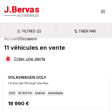
J.Bervas
Ouvr
FILTRES
(
2
)
TRIER PAR
Filtres
Trier par
Accueil
/
Occasion
11
véhicules
en vente
Créer une alerte
VOLKSWAGEN GOLF
1.0 Etsi Opf 110 Dsg7 Life Plus
2023
64 824 Km
Essence
Automatique
19 990 €