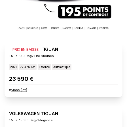
VOLKSWAGEN TIGUAN
PRIX EN BAISSE
1.5 Tsi 150 Dsg7 Life Busines
2021
77 476 Km
Essence
Automatique
23 590 €
Mans
(
72
)
VOLKSWAGEN TIGUAN
1.5 Tsi 150ch Dsg7 Elegance