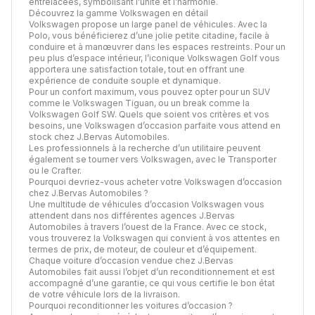
entrelacées, symbolisant l'unité et l’harmonie.
Découvrez la gamme Volkswagen en détail
Volkswagen propose un large panel de véhicules. Avec la
Polo, vous bénéficierez d’une jolie petite citadine, facile à
conduire et à manœuvrer dans les espaces restreints. Pour un
peu plus d’espace intérieur, l’iconique Volkswagen Golf vous
apportera une satisfaction totale, tout en offrant une
expérience de conduite souple et dynamique.
Pour un confort maximum, vous pouvez opter pour un SUV
comme le Volkswagen Tiguan, ou un break comme la
Volkswagen Golf SW. Quels que soient vos critères et vos
besoins, une Volkswagen d’occasion parfaite vous attend en
stock chez J.Bervas Automobiles.
Les professionnels à la recherche d’un utilitaire peuvent
également se tourner vers Volkswagen, avec le Transporter
ou le Crafter.
Pourquoi devriez-vous acheter votre Volkswagen d’occasion
chez J.Bervas Automobiles ?
Une multitude de véhicules d’occasion Volkswagen vous
attendent dans nos différentes agences J.Bervas
Automobiles à travers l’ouest de la France. Avec ce stock,
vous trouverez la Volkswagen qui convient à vos attentes en
termes de prix, de moteur, de couleur et d’équipement.
Chaque voiture d’occasion vendue chez J.Bervas
Automobiles fait aussi l’objet d’un reconditionnement et est
accompagné d’une garantie, ce qui vous certifie le bon état
de votre véhicule lors de la livraison.
Pourquoi reconditionner les voitures d’occasion ?