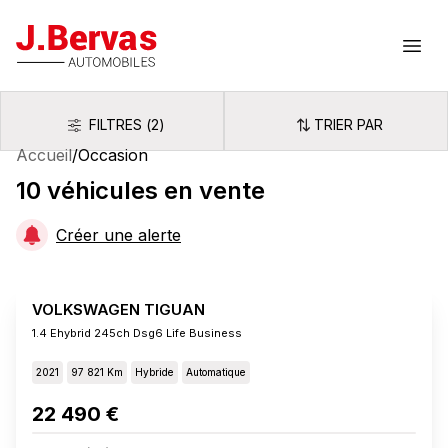
J.Bervas
Ouvr
FILTRES
(
2
)
TRIER PAR
Filtres
Trier par
Accueil
/
Occasion
10
véhicules
en vente
Créer une alerte
VOLKSWAGEN TIGUAN
1.4 Ehybrid 245ch Dsg6 Life Business
2021
97 821 Km
Hybride
Automatique
22 490 €