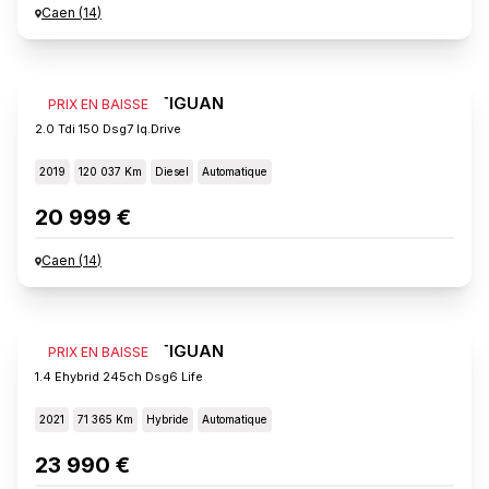
Caen
(
14
)
VOLKSWAGEN TIGUAN
PRIX EN BAISSE
2.0 Tdi 150 Dsg7 Iq.drive
2019
120 037 Km
Diesel
Automatique
20 999 €
Caen
(
14
)
VOLKSWAGEN TIGUAN
PRIX EN BAISSE
1.4 Ehybrid 245ch Dsg6 Life
2021
71 365 Km
Hybride
Automatique
23 990 €