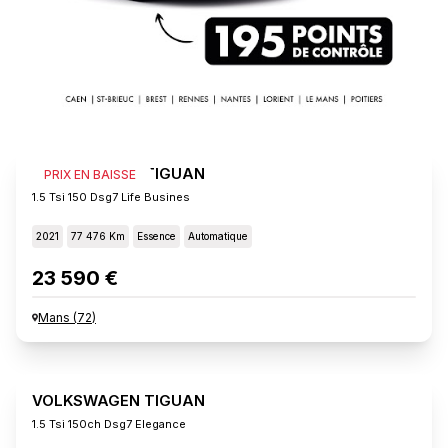
VOLKSWAGEN TIGUAN
PRIX EN BAISSE
1.5 Tsi 150 Dsg7 Life Busines
2021
77 476 Km
Essence
Automatique
23 590 €
Mans
(
72
)
VOLKSWAGEN TIGUAN
1.5 Tsi 150ch Dsg7 Elegance