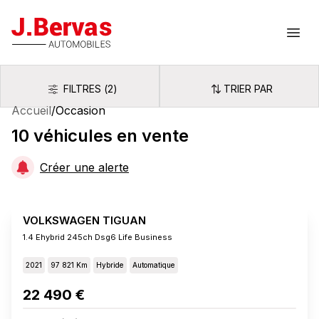
J.Bervas
Ouvr
FILTRES
(
2
)
TRIER PAR
Filtres
Trier par
Accueil
/
Occasion
10
véhicules
en vente
Créer une alerte
VOLKSWAGEN TIGUAN
1.4 Ehybrid 245ch Dsg6 Life Business
2021
97 821 Km
Hybride
Automatique
22 490 €