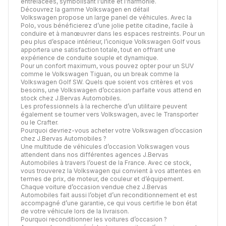
entrelacées, symbolisant l'unité et l’harmonie.
Découvrez la gamme Volkswagen en détail
Volkswagen propose un large panel de véhicules. Avec la
Polo, vous bénéficierez d’une jolie petite citadine, facile à
conduire et à manœuvrer dans les espaces restreints. Pour un
peu plus d’espace intérieur, l’iconique Volkswagen Golf vous
apportera une satisfaction totale, tout en offrant une
expérience de conduite souple et dynamique.
Pour un confort maximum, vous pouvez opter pour un SUV
comme le Volkswagen Tiguan, ou un break comme la
Volkswagen Golf SW. Quels que soient vos critères et vos
besoins, une Volkswagen d’occasion parfaite vous attend en
stock chez J.Bervas Automobiles.
Les professionnels à la recherche d’un utilitaire peuvent
également se tourner vers Volkswagen, avec le Transporter
ou le Crafter.
Pourquoi devriez-vous acheter votre Volkswagen d’occasion
chez J.Bervas Automobiles ?
Une multitude de véhicules d’occasion Volkswagen vous
attendent dans nos différentes agences J.Bervas
Automobiles à travers l’ouest de la France. Avec ce stock,
vous trouverez la Volkswagen qui convient à vos attentes en
termes de prix, de moteur, de couleur et d’équipement.
Chaque voiture d’occasion vendue chez J.Bervas
Automobiles fait aussi l’objet d’un reconditionnement et est
accompagné d’une garantie, ce qui vous certifie le bon état
de votre véhicule lors de la livraison.
Pourquoi reconditionner les voitures d’occasion ?