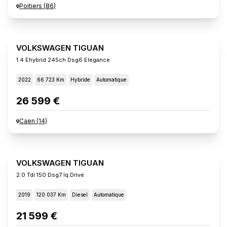
Poitiers
(
86
)
VOLKSWAGEN TIGUAN
1.4 Ehybrid 245ch Dsg6 Elegance
2022
66 723 Km
Hybride
Automatique
26 599 €
Caen
(
14
)
VOLKSWAGEN TIGUAN
2.0 Tdi 150 Dsg7 Iq.drive
2019
120 037 Km
Diesel
Automatique
21 599 €