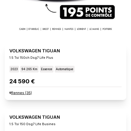
VOLKSWAGEN TIGUAN
1.5 Tsi 150ch Dsg7 Life Plus
2023
94 265 Km
Essence
Automatique
24 590 €
Rennes
(
35
)
VOLKSWAGEN TIGUAN
1.5 Tsi 150 Dsg7 Life Busines