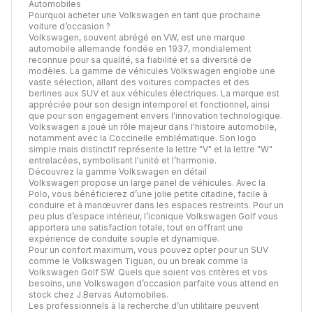
Automobiles
Pourquoi acheter une Volkswagen en tant que prochaine
voiture d’occasion ?
Volkswagen, souvent abrégé en VW, est une marque
automobile allemande fondée en 1937, mondialement
reconnue pour sa qualité, sa fiabilité et sa diversité de
modèles. La gamme de véhicules Volkswagen englobe une
vaste sélection, allant des voitures compactes et des
berlines aux SUV et aux véhicules électriques. La marque est
appréciée pour son design intemporel et fonctionnel, ainsi
que pour son engagement envers l'innovation technologique.
Volkswagen a joué un rôle majeur dans l'histoire automobile,
notamment avec la Coccinelle emblématique. Son logo
simple mais distinctif représente la lettre "V" et la lettre "W"
entrelacées, symbolisant l'unité et l’harmonie.
Découvrez la gamme Volkswagen en détail
Volkswagen propose un large panel de véhicules. Avec la
Polo, vous bénéficierez d’une jolie petite citadine, facile à
conduire et à manœuvrer dans les espaces restreints. Pour un
peu plus d’espace intérieur, l’iconique Volkswagen Golf vous
apportera une satisfaction totale, tout en offrant une
expérience de conduite souple et dynamique.
Pour un confort maximum, vous pouvez opter pour un SUV
comme le Volkswagen Tiguan, ou un break comme la
Volkswagen Golf SW. Quels que soient vos critères et vos
besoins, une Volkswagen d’occasion parfaite vous attend en
stock chez J.Bervas Automobiles.
Les professionnels à la recherche d’un utilitaire peuvent