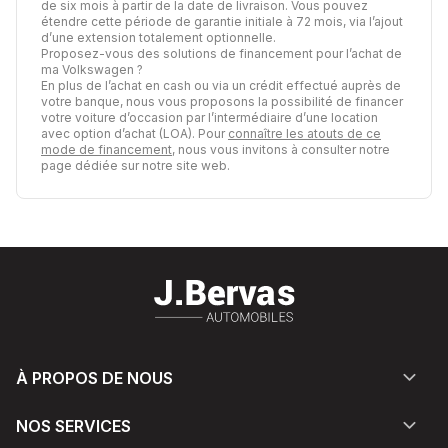
de six mois à partir de la date de livraison. Vous pouvez
étendre cette période de garantie initiale à 72 mois, via l’ajout
d’une extension totalement optionnelle.
Proposez-vous des solutions de financement pour l’achat de
ma Volkswagen ?
En plus de l’achat en cash ou via un crédit effectué auprès de
votre banque, nous vous proposons la possibilité de financer
votre voiture d’occasion par l’intermédiaire d’une location
avec option d’achat (LOA). Pour
connaître les atouts de ce
mode de financement
, nous vous invitons à consulter notre
page dédiée sur notre site web.
À PROPOS DE NOUS
NOS SERVICES