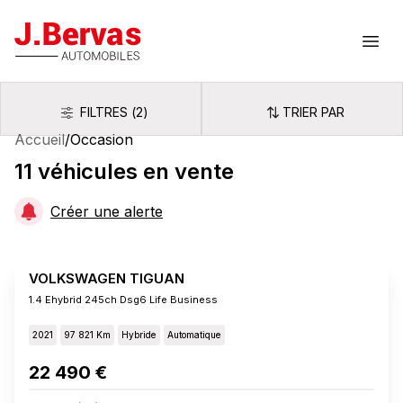
J.Bervas
Ouvr
FILTRES
(
2
)
TRIER PAR
Filtres
Trier par
Accueil
/
Occasion
11
véhicules
en vente
Créer une alerte
VOLKSWAGEN TIGUAN
1.4 Ehybrid 245ch Dsg6 Life Business
2021
97 821 Km
Hybride
Automatique
22 490 €