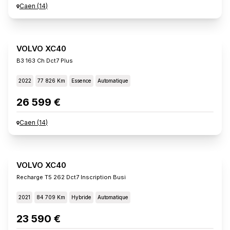
Caen
(
14
)
VOLVO XC40
B3 163 Ch Dct7 Plus
2022
77 826 Km
Essence
Automatique
26 599 €
Caen
(
14
)
VOLVO XC40
Recharge T5 262 Dct7 Inscription Busi
2021
84 709 Km
Hybride
Automatique
23 590 €