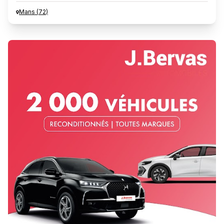
Mans
(
72
)