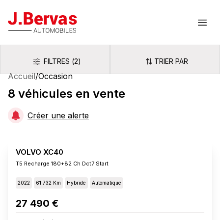
J.Bervas
Ouvr
FILTRES
(
2
)
TRIER PAR
Filtres
Trier par
Accueil
/
Occasion
8
véhicules
en vente
Créer une alerte
VOLVO XC40
T5 Recharge 180+82 Ch Dct7 Start
2022
61 732 Km
Hybride
Automatique
27 490 €