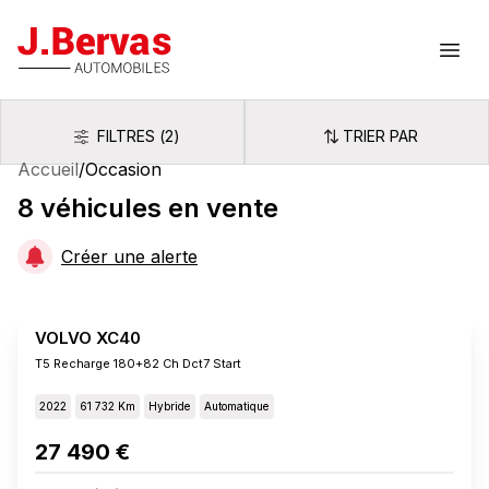
J.Bervas
Ouvr
FILTRES
(
2
)
TRIER PAR
Filtres
Trier par
Accueil
/
Occasion
8
véhicules
en vente
Créer une alerte
VOLVO XC40
T5 Recharge 180+82 Ch Dct7 Start
2022
61 732 Km
Hybride
Automatique
27 490 €