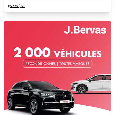
Mans
(
72
)