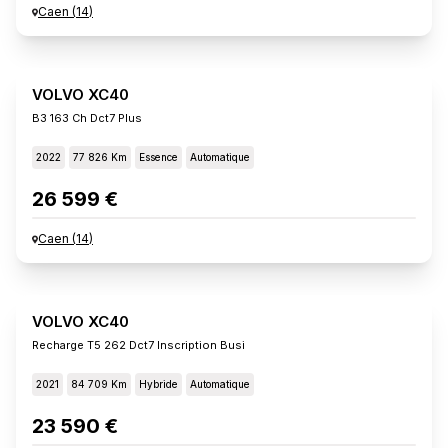
Caen
(
14
)
VOLVO XC40
B3 163 Ch Dct7 Plus
2022
77 826 Km
Essence
Automatique
26 599 €
Caen
(
14
)
VOLVO XC40
Recharge T5 262 Dct7 Inscription Busi
2021
84 709 Km
Hybride
Automatique
23 590 €