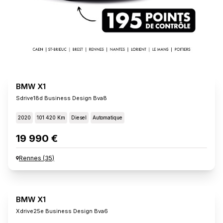
BMW X1
Sdrive18d Business Design Bva8
2020
101 420 Km
Diesel
Automatique
19 990 €
Rennes
(
35
)
BMW X1
Xdrive25e Business Design Bva6