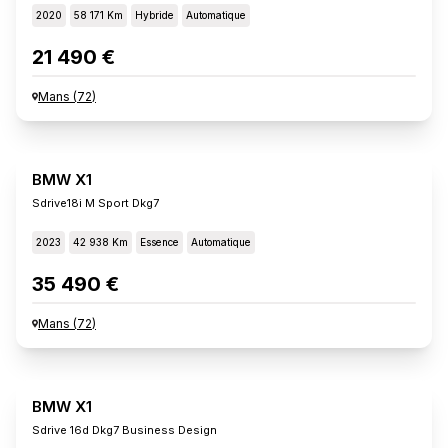
2020
58 171 Km
Hybride
Automatique
21 490 €
Mans
(
72
)
BMW X1
Sdrive18i M Sport Dkg7
2023
42 938 Km
Essence
Automatique
35 490 €
Mans
(
72
)
BMW X1
Sdrive 16d Dkg7 Business Design