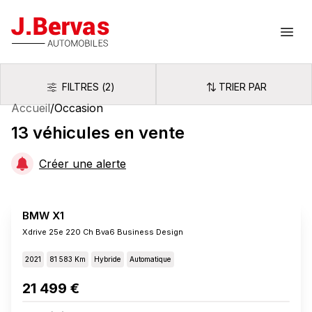
J.Bervas
Ouvr
FILTRES
(
2
)
TRIER PAR
Filtres
Trier par
Accueil
/
Occasion
13
véhicules
en vente
Créer une alerte
BMW X1
Xdrive 25e 220 Ch Bva6 Business Design
2021
81 583 Km
Hybride
Automatique
21 499 €