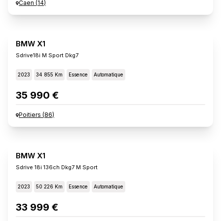
Caen
(
14
)
BMW X1
Sdrive18i M Sport Dkg7
2023
34 855 Km
Essence
Automatique
35 990 €
Poitiers
(
86
)
BMW X1
Sdrive 18i 136ch Dkg7 M Sport
2023
50 226 Km
Essence
Automatique
33 999 €