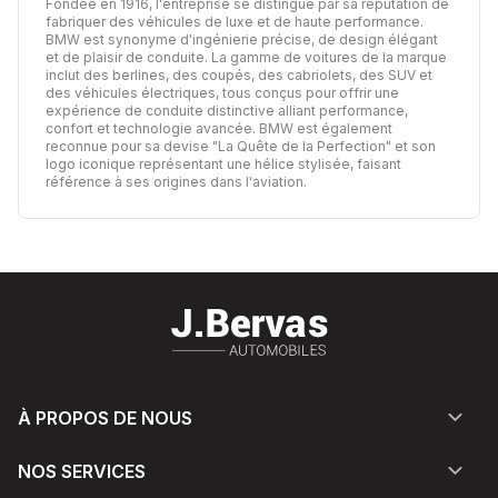
Fondée en 1916, l'entreprise se distingue par sa réputation de
fabriquer des véhicules de luxe et de haute performance.
BMW est synonyme d'ingénierie précise, de design élégant
et de plaisir de conduite. La gamme de voitures de la marque
inclut des berlines, des coupés, des cabriolets, des SUV et
des véhicules électriques, tous conçus pour offrir une
expérience de conduite distinctive alliant performance,
confort et technologie avancée. BMW est également
reconnue pour sa devise "La Quête de la Perfection" et son
logo iconique représentant une hélice stylisée, faisant
référence à ses origines dans l'aviation.
À PROPOS DE NOUS
NOS SERVICES