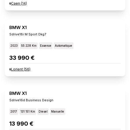
Caen
(
14
)
BMW X1
Sdrive18i M Sport Dkg7
2023
55 228 Km
Essence
Automatique
33 990 €
Lorient
(
56
)
BMW X1
Sdrive16d Business Design
2017
131 151 Km
Diesel
Manuelle
13 990 €