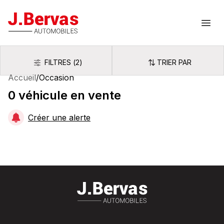
J.Bervas
Ouvr
FILTRES
(
2
)
TRIER PAR
Filtres
Trier par
Accueil
/
Occasion
0
véhicule
en vente
Créer une alerte