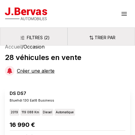
J.Bervas
Ouvr
FILTRES
(
2
)
TRIER PAR
Filtres
Trier par
Accueil
/
Occasion
28
véhicules
en vente
Créer une alerte
DS DS7
Bluehdi 130 Eat8 Business
2019
119 088 Km
Diesel
Automatique
16 990 €