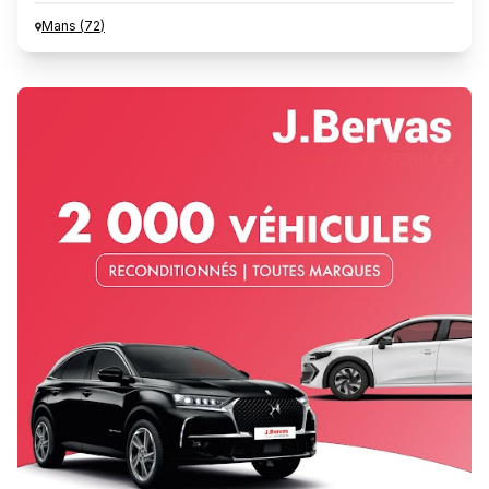
Mans
(
72
)