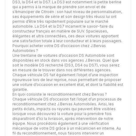
DS3, la DS4 et la DS7. La DS3 est notamment la petite berline
qui a permis à la marque de prendre son envol et de
s’émanciper de Citroën : son haut niveau de personnalisation,
ses équipements de série et son design très réussi lui ont
permis d’être très rapidement populaire sur le marché
automobile. La DS4 et la DS7 incarnent le savoir-faire du
constructeur français en matière de SUV. Spacieuses,
élégantes et ultra connectées, ces deux voitures apportent
une satisfaction totale à leur conducteur et à leurs passagers.
Pourquoi acheter votre DS d’occasion chez J.Bervas
Automobiles ?
Une trentaine de voitures d’occasion DS Automobile sont
disponibles en stock dans vos agences J.Bervas. Quel que
soit le modèle DS recherché (DS3, DS4 ou DS7), vous serez
en mesure de le trouver dans nos différentes agences.
Chaque véhicule DS fait également l’objet d’une inspection
rigoureuse lors de leur reprise, nous permettant de proposer
une voiture d’occasion en excellent état, et dont la fiabilité est
garantie.
En quoi consiste le reconditionnement chez Bervas ?
Chaque véhicule DS d’occasion fait l’objet d’un processus de
reconditionnement chez J.Bervas Automobiles. Ainsi, les
petits éclats, impacts ou rayures qui peuvent être visibles
lorsque vous découvrez la voiture pour la première fois
disparaîtront d’ici la livraison, après intervention de notre
équipe. Nous procédons également à une vérification
mécanique de votre DS grâce à un mécanicien en interne. Au
fil du reconditionnement, nous faisons intervenir un