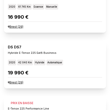
2020
61 745 Km
Essence
Manuelle
16 990 €
Brest
(
29
)
DS DS7
Hybride E-Tense 225 Eat8 Business
2020
42 040 Km
Hybride
Automatique
19 990 €
Brest
(
29
)
DS DS7
PRIX EN BAISSE
E-Tense 225 Performance Line