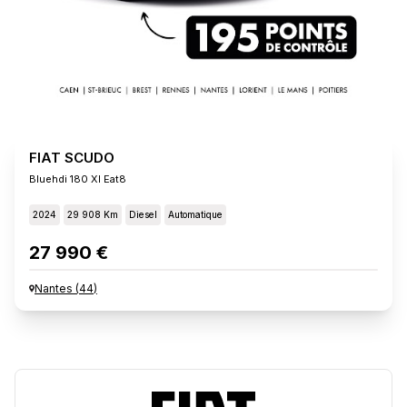
FIAT SCUDO
Bluehdi 180 Xl Eat8
2024
29 908 Km
Diesel
Automatique
27 990 €
Nantes
(
44
)