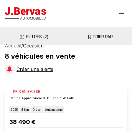
J.Bervas
Ouvr
FILTRES
(
2
)
TRIER PAR
Filtres
Trier par
Accueil
/
Occasion
8
véhicules
en vente
Créer une alerte
FIAT SCUDO
PRIX EN BAISSE
Cabine Approfondie Xl Bluehdi 180 Eat8
2025
5 Km
Diesel
Automatique
38 490 €