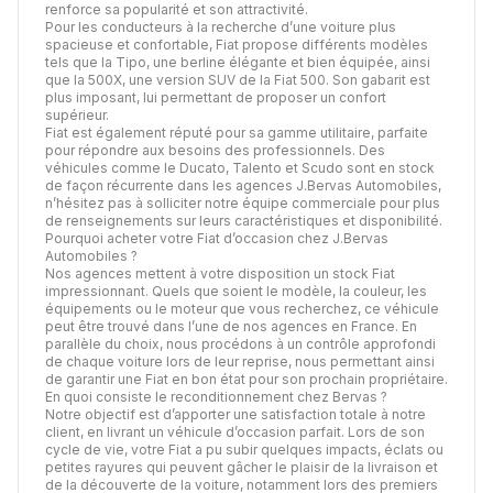
renforce sa popularité et son attractivité.
Pour les conducteurs à la recherche d’une voiture plus
spacieuse et confortable, Fiat propose différents modèles
tels que la Tipo, une berline élégante et bien équipée, ainsi
que la 500X, une version SUV de la Fiat 500. Son gabarit est
plus imposant, lui permettant de proposer un confort
supérieur.
Fiat est également réputé pour sa gamme utilitaire, parfaite
pour répondre aux besoins des professionnels. Des
véhicules comme le Ducato, Talento et Scudo sont en stock
de façon récurrente dans les agences J.Bervas Automobiles,
n’hésitez pas à solliciter notre équipe commerciale pour plus
de renseignements sur leurs caractéristiques et disponibilité.
Pourquoi acheter votre Fiat d’occasion chez J.Bervas
Automobiles ?
Nos agences mettent à votre disposition un stock Fiat
impressionnant. Quels que soient le modèle, la couleur, les
équipements ou le moteur que vous recherchez, ce véhicule
peut être trouvé dans l’une de nos agences en France. En
parallèle du choix, nous procédons à un contrôle approfondi
de chaque voiture lors de leur reprise, nous permettant ainsi
de garantir une Fiat en bon état pour son prochain propriétaire.
En quoi consiste le reconditionnement chez Bervas ?
Notre objectif est d’apporter une satisfaction totale à notre
client, en livrant un véhicule d’occasion parfait. Lors de son
cycle de vie, votre Fiat a pu subir quelques impacts, éclats ou
petites rayures qui peuvent gâcher le plaisir de la livraison et
de la découverte de la voiture, notamment lors des premiers