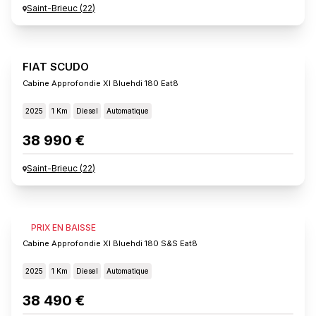
Saint-Brieuc
(
22
)
FIAT SCUDO
Cabine Approfondie Xl Bluehdi 180 Eat8
2025
1 Km
Diesel
Automatique
38 990 €
Saint-Brieuc
(
22
)
FIAT SCUDO
PRIX EN BAISSE
Cabine Approfondie Xl Bluehdi 180 S&s Eat8
2025
1 Km
Diesel
Automatique
38 490 €