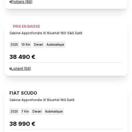
Poitiers
(
86
)
FIAT SCUDO
PRIX EN BAISSE
Cabine Approfondie Xl Bluehdi 180 S&s Eat8
2025
10 Km
Diesel
Automatique
38 490 €
Lorient
(
56
)
FIAT SCUDO
Cabine Approfondie Xl Bluehdi 180 Eat8
2025
7 Km
Diesel
Automatique
38 990 €