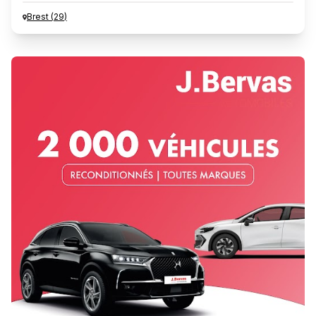
Brest
(
29
)