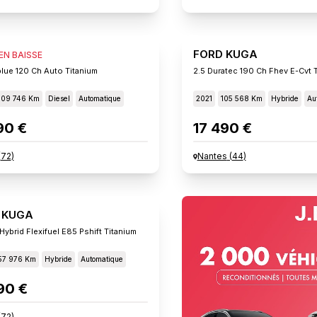
 KUGA
FORD KUGA
 EN BAISSE
blue 120 Ch Auto Titanium
2.5 Duratec 190 Ch Fhev E-Cvt 
109 746 Km
Diesel
Automatique
2021
105 568 Km
Hybride
Au
90 €
17 490 €
(
72
)
Nantes
(
44
)
 KUGA
Hybrid Flexifuel E85 Pshift Titanium
57 976 Km
Hybride
Automatique
90 €
(
72
)