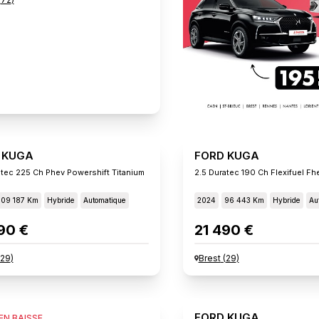
 KUGA
FORD KUGA
atec 225 Ch Phev Powershift Titanium
109 187 Km
Hybride
Automatique
2024
96 443 Km
Hybride
Au
90 €
21 490 €
29
)
Brest
(
29
)
 KUGA
FORD KUGA
 EN BAISSE