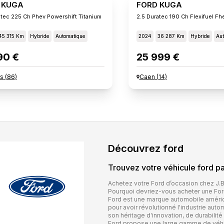
 KUGA
FORD KUGA
atec 225 Ch Phev Powershift Titanium
45 315 Km
Hybride
Automatique
2024
36 287 Km
Hybride
Aut
90 €
25 999 €
rs
(
86
)
Caen
(
14
)
Découvrez
ford
Trouvez votre véhicule
ford
pa
Achetez votre Ford d’occasion chez J.
Pourquoi devriez-vous acheter une Ford
Ford est une marque automobile améric
pour avoir révolutionné l'industrie au
son héritage d'innovation, de durabilité
Ford propose une large gamme de véhic