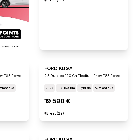
FORD KUGA
2.5 Duratec 190 Ch Flexifuel Fhev E85 Powershift St-Line
2.5 Duratec 190 Ch Flexifuel Fhev E85 Powershift St-Line
tomatique
2023
106 159 Km
Hybride
Automatique
19 590 €
Brest
(
29
)
FORD KUGA