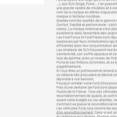
…), aux SUV (Kuga, Puma …) en passant pa
une grande variété de modèles et à une
nom de la marque en lettres majuscules, 
marque à l'échelle mondiale.
Quelles sont les qualités de la gamme 
Confort, fiabilité et performance : c’es
clients. La marque américaine s’est dis
excellence dans l’ensemble des segme
Les Ford Focus et Ford Fiesta sont rép
soutenues par leurs motorisations qui d
efficientes dans leur consommation de 
Les amateurs de SUV trouveront leur bon
connectivité, son coffre spacieux et s
haut de gamme, avec un niveau de finiti
Puma et ses finitions chromées, et sa 
supplémentaire.
Si vous êtes un professionnel amené à d
un utilitaire très polyvalent et déclin
répondre à vos besoins.
Pourquoi acheter votre Ford d’occasio
Près d’une centaine de Ford sont disp
l’ouest de la France. Tous ces véhicul
reconditionnement de qualité, et sont t
soient votre budget ou vos attentes, vo
Comment se passe le reconditionnemen
Les véhicules Ford, tout comme les aut
d’un reconditionnement
. Celui-ci est 
et s’effectue en 5 étapes. Chaque voitur