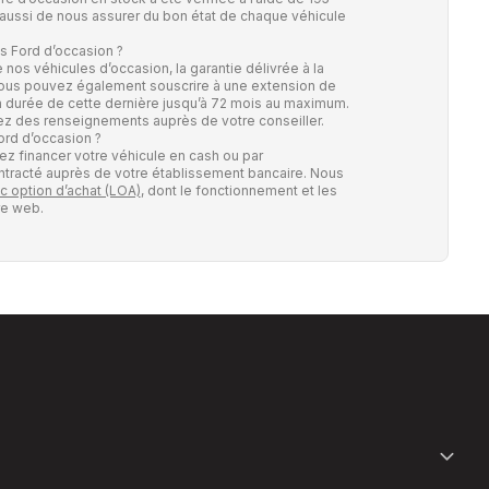
 aussi de nous assurer du bon état de chaque véhicule
os Ford d’occasion ?
 nos véhicules d’occasion, la garantie délivrée à la
 Vous pouvez également souscrire à une extension de
 la durée de cette dernière jusqu’à 72 mois au maximum.
z des renseignements auprès de votre conseiller.
ord d’occasion ?
z financer votre véhicule en cash ou par
contracté auprès de votre établissement bancaire. Nous
c option d’achat (LOA)
, dont le fonctionnement et les
re web.