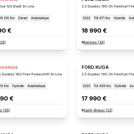
blue 120 Bva8 St-Line
19 316 Km
Diesel
Automatique
2022
118 671 Km
Hybride
Aut
90 €
18 990 €
29
)
Rennes
(
35
)
 KUGA
FORD KUGA
 EN BAISSE
5 Duratec 180 Fhev Powershift St-Line
29 Km
Hybride
Automatique
2023
114 458 Km
Hybride
Au
90 €
17 990 €
s
(
35
)
Saint-Brieuc
(
22
)