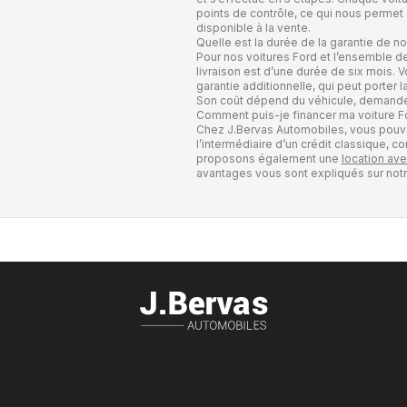
points de contrôle, ce qui nous permet
disponible à la vente.
Quelle est la durée de la garantie de n
Pour nos voitures Ford et l’ensemble de
livraison est d’une durée de six mois.
garantie additionnelle, qui peut porter
Son coût dépend du véhicule, demande
Comment puis-je financer ma voiture F
Chez J.Bervas Automobiles, vous pouve
l’intermédiaire d’un crédit classique, 
proposons également une
location ave
avantages vous sont expliqués sur not