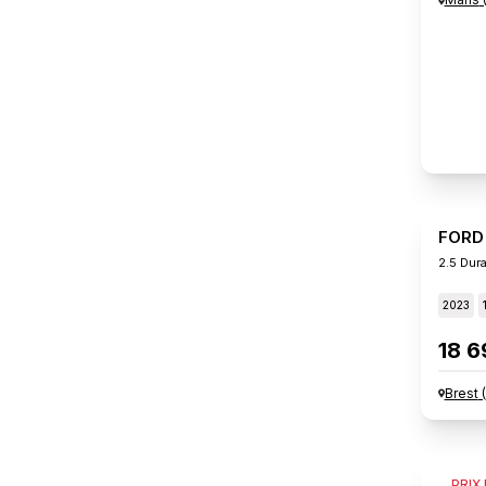
FORD
2.5 Dur
2023
18 6
Brest
(
FORD
PRIX