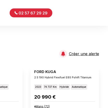
02 57 67 29 29
Créer une alerte
FORD KUGA
2.5 190 Hybrid Flexifuel E85 Pshift Titanium
atique
2023
74 737 Km
Hybride
Automatique
20 990 €
Mans
(
72
)