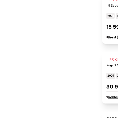
1.5 Eco
2021
1
15 5
Brest
(
FORD
PRIX
Kuga 2.
2025
30 9
Renne