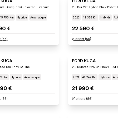
 KUGA
FORD KUGA
rid I-Awd(fhev) Powershi Titanium
2.5 Dur 225 Hybrid Phev Pshift 
115 750 Km
Hybride
Automatique
2023
49 356 Km
Hybride
Aut
90 €
22 590 €
t
(
56
)
Lorient
(
56
)
 KUGA
FORD KUGA
atec 190 Fhev St Line
2.5 Duratec 225 Ch Phev E-Cvt 
29 Km
Hybride
Automatique
2021
42 242 Km
Hybride
Aut
90 €
21 990 €
t
(
56
)
Poitiers
(
86
)