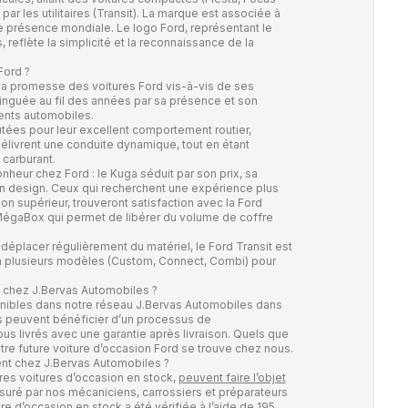
r les utilitaires (Transit). La marque est associée à
 présence mondiale. Le logo Ford, représentant le
reflète la simplicité et la reconnaissance de la
Ford ?
t la promesse des voitures Ford vis-à-vis de ses
tinguée au fil des années par sa présence et son
nts automobiles.
utées pour leur excellent comportement routier,
élivrent une conduite dynamique, tout en étant
carburant.
heur chez Ford : le Kuga séduit par son prix, sa
on design. Ceux qui recherchent une expérience plus
on supérieur, trouveront satisfaction avec la Ford
MégaBox qui permet de libérer du volume de coffre
éplacer régulièrement du matériel, le Ford Transit est
é en plusieurs modèles (Custom, Connect, Combi) pour
n chez J.Bervas Automobiles ?
onibles dans notre réseau J.Bervas Automobiles dans
es peuvent bénéficier d’un processus de
ous livrés avec une garantie après livraison. Quels que
tre future voiture d’occasion Ford se trouve chez nous.
t chez J.Bervas Automobiles ?
res voitures d’occasion en stock,
peuvent faire l’objet
assuré par nos mécaniciens, carrossiers et préparateurs
e d’occasion en stock a été vérifiée à l’aide de 195