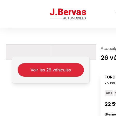
J.Bervas
Accueil
26
v
Voir les
26
véhicules
FORD
2.5 190
2022
22 5
Renne