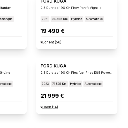
FORD KUGA
Titanium
2.5 Duratec 190 Ch Fhev Pshift Vignale
omatique
2021
96 368 Km
Hybride
Automatique
19 490 €
Lorient
(
56
)
FORD KUGA
St-Line
2.5 Duratec 190 Ch Flexifuel Fhev E85 Powershift St-Lin
omatique
2023
71 525 Km
Hybride
Automatique
21 999 €
Caen
(
14
)