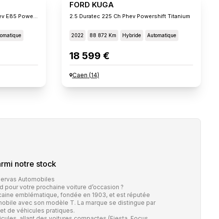
FORD KUGA
2.5 Duratec 190 Ch Flexifuel Fhev E85 Powershift St-Lin
2.5 Duratec 225 Ch Phev Powershift Titanium
omatique
2022
88 872 Km
Hybride
Automatique
18 599 €
Caen
(
14
)
rmi notre stock
Bervas Automobiles
 pour votre prochaine voiture d’occasion ?
aine emblématique, fondée en 1903, et est réputée
tomobile avec son modèle T. La marque se distingue par
 et de véhicules pratiques.
ules, allant des voitures compactes (Fiesta, Focus