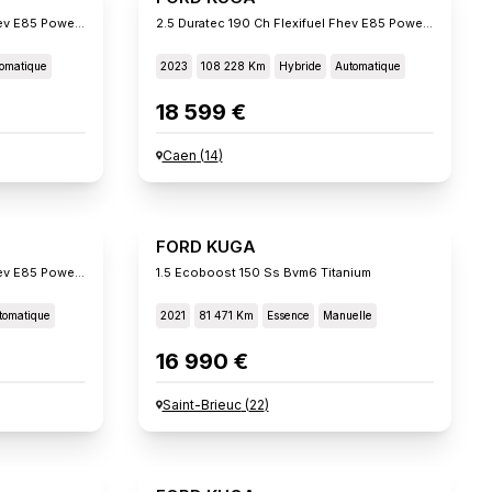
2.5 Duratec 190 Ch Flexifuel Fhev E85 Powershift St-Lin
2.5 Duratec 190 Ch Flexifuel Fhev E85 Powershift Titani
omatique
2023
108 228 Km
Hybride
Automatique
18 599 €
Caen
(
14
)
FORD KUGA
2.5 Duratec 190 Ch Flexifuel Fhev E85 Powershift Titanium
1.5 Ecoboost 150 Ss Bvm6 Titanium
tomatique
2021
81 471 Km
Essence
Manuelle
16 990 €
Saint-Brieuc
(
22
)