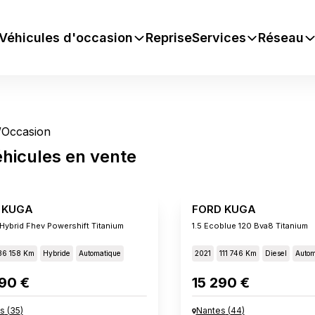
Véhicules d'occasion
Reprise
Services
Réseau
/
Occasion
éhicules
en vente
 KUGA
FORD KUGA
 Hybrid Fhev Powershift Titanium
1.5 Ecoblue 120 Bva8 Titanium
36 158 Km
Hybride
Automatique
2021
111 746 Km
Diesel
Autom
90 €
15 290 €
s
(
35
)
Nantes
(
44
)