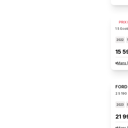
FORD
PRIX
1.5 Eco
2022
15 5
Mans
FORD
2.5 190 
2023
21 9
Mans