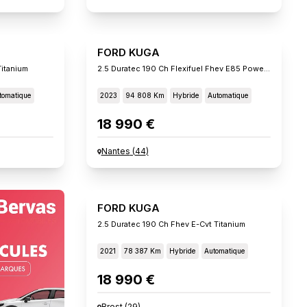
FORD KUGA
Titanium
2.5 Duratec 190 Ch Flexifuel Fhev E85 Powershift Titani
tomatique
2023
94 808 Km
Hybride
Automatique
18 990 €
Nantes
(
44
)
FORD KUGA
2.5 Duratec 190 Ch Fhev E-Cvt Titanium
2021
78 387 Km
Hybride
Automatique
18 990 €
Brest
(
29
)