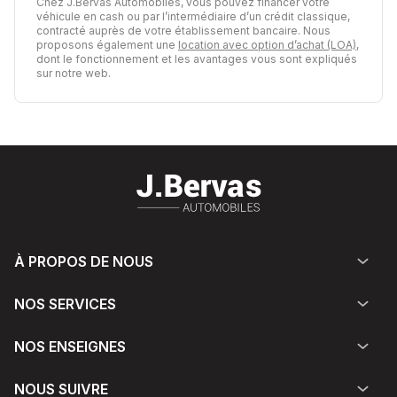
Chez J.Bervas Automobiles, vous pouvez financer votre
véhicule en cash ou par l’intermédiaire d’un crédit classique,
contracté auprès de votre établissement bancaire. Nous
proposons également une
location avec option d’achat (LOA)
,
dont le fonctionnement et les avantages vous sont expliqués
sur notre web.
À PROPOS DE NOUS
NOS SERVICES
NOS ENSEIGNES
NOUS SUIVRE