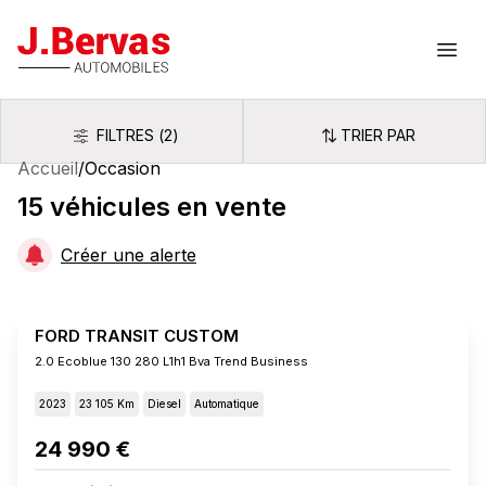
J.Bervas
Ouvr
FILTRES
(
2
)
TRIER PAR
Filtres
Trier par
Accueil
/
Occasion
15
véhicules
en vente
Créer une alerte
FORD TRANSIT CUSTOM
2.0 Ecoblue 130 280 L1h1 Bva Trend Business
2023
23 105 Km
Diesel
Automatique
24 990 €