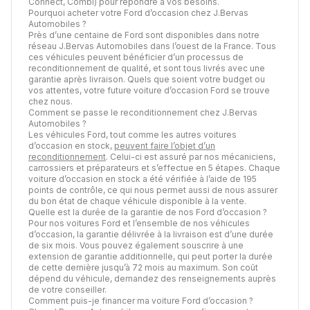
Connect, Combi) pour répondre à vos besoins.
Pourquoi acheter votre Ford d’occasion chez J.Bervas
Automobiles ?
Près d’une centaine de Ford sont disponibles dans notre
réseau J.Bervas Automobiles dans l’ouest de la France. Tous
ces véhicules peuvent bénéficier d’un processus de
reconditionnement de qualité, et sont tous livrés avec une
garantie après livraison. Quels que soient votre budget ou
vos attentes, votre future voiture d’occasion Ford se trouve
chez nous.
Comment se passe le reconditionnement chez J.Bervas
Automobiles ?
Les véhicules Ford, tout comme les autres voitures
d’occasion en stock,
peuvent faire l’objet d’un
reconditionnement
. Celui-ci est assuré par nos mécaniciens,
carrossiers et préparateurs et s’effectue en 5 étapes. Chaque
voiture d’occasion en stock a été vérifiée à l’aide de 195
points de contrôle, ce qui nous permet aussi de nous assurer
du bon état de chaque véhicule disponible à la vente.
Quelle est la durée de la garantie de nos Ford d’occasion ?
Pour nos voitures Ford et l’ensemble de nos véhicules
d’occasion, la garantie délivrée à la livraison est d’une durée
de six mois. Vous pouvez également souscrire à une
extension de garantie additionnelle, qui peut porter la durée
de cette dernière jusqu’à 72 mois au maximum. Son coût
dépend du véhicule, demandez des renseignements auprès
de votre conseiller.
Comment puis-je financer ma voiture Ford d’occasion ?