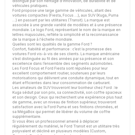
distingue par son héritage d'innovation, de durabilité et de
véhicules pratiques.
Ford propose une large gamme de véhicules, allant des
voitures compactes (Fiesta, Focus …), aux SUV (Kuga, Puma
…) en passant par les utilitaires (Transit). La marque est
associée à une grande variété de modèles et à une présence
mondiale. Le logo Ford, représentant le nom de la marque en
lettres majuscules, reflète la simplicité et la reconnaissance
de la marque à l'échelle mondiale.
Quelles sont les qualités de la gamme Ford ?
Confort, fiabilité et performance : c’est la promesse des
voitures Ford vis-à-vis de ses clients. La marque américaine
s’est distinguée au fil des années par sa présence et son
excellence dans l’ensemble des segments automobiles.
Les Ford Focus et Ford Fiesta sont réputées pour leur
excellent comportement routier, soutenues par leurs
motorisations qui délivrent une conduite dynamique, tout en
étant efficientes dans leur consommation de carburant.
Les amateurs de SUV trouveront leur bonheur chez Ford : le
Kuga séduit par son prix, sa connectivité, son coffre spacieux
et son design. Ceux qui recherchent une expérience plus haut
de gamme, avec un niveau de finition supérieur, trouveront
satisfaction avec la Ford Puma et ses finitions chromées, et
sa MégaBox qui permet de libérer du volume de coffre
supplémentaire.
Si vous êtes un professionnel amené à déplacer
régulièrement du matériel, le Ford Transit est un utilitaire très
polyvalent et décliné en plusieurs modèles (Custom,