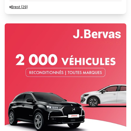
Brest
(
29
)