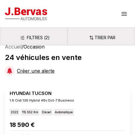
J.Bervas
Ouvr
FILTRES
(
2
)
TRIER PAR
Filtres
Trier par
Accueil
/
Occasion
24
véhicules
en vente
Créer une alerte
HYUNDAI TUCSON
1.6 Crdi 136 Hybrid 48v Dct-7 Business
2022
115 552 Km
Diesel
Automatique
18 590 €