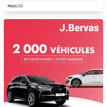
Mans
(
72
)