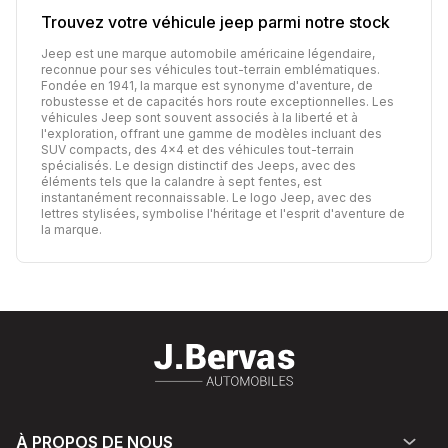
Trouvez votre véhicule
jeep
parmi notre stock
Jeep est une marque automobile américaine légendaire,
reconnue pour ses véhicules tout-terrain emblématiques.
Fondée en 1941, la marque est synonyme d'aventure, de
robustesse et de capacités hors route exceptionnelles. Les
véhicules Jeep sont souvent associés à la liberté et à
l'exploration, offrant une gamme de modèles incluant des
SUV compacts, des 4x4 et des véhicules tout-terrain
spécialisés. Le design distinctif des Jeeps, avec des
éléments tels que la calandre à sept fentes, est
instantanément reconnaissable. Le logo Jeep, avec des
lettres stylisées, symbolise l'héritage et l'esprit d'aventure de
la marque.
À PROPOS DE NOUS