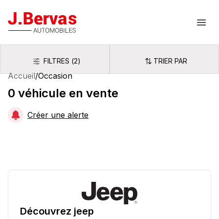
J.Bervas
Ouvr
FILTRES
(
2
)
TRIER PAR
Filtres
Trier par
Accueil
/
Occasion
0
véhicule
en vente
Créer une alerte
Découvrez
jeep