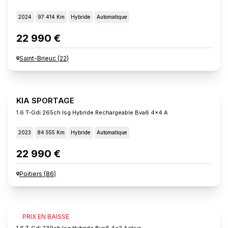
2024
97 414 Km
Hybride
Automatique
22 990 €
Saint-Brieuc
(
22
)
KIA SPORTAGE
1.6 T-Gdi 265ch Isg Hybride Rechargeable Bva6 4x4 A
2023
84 555 Km
Hybride
Automatique
22 990 €
Poitiers
(
86
)
KIA SPORTAGE
PRIX EN BAISSE
1.6 T-Gdi 230ch Isg Hybride Bva6 4x2 Active