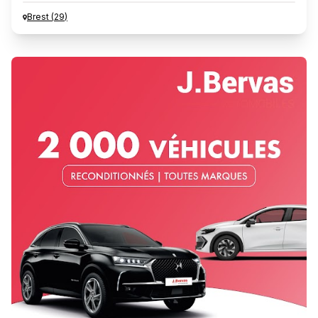
Brest
(
29
)