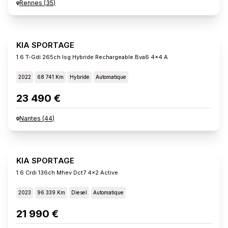
Rennes
(
35
)
KIA SPORTAGE
1.6 T-Gdi 265ch Isg Hybride Rechargeable Bva6 4x4 A
2022
68 741 Km
Hybride
Automatique
23 490 €
Nantes
(
44
)
KIA SPORTAGE
1.6 Crdi 136ch Mhev Dct7 4x2 Active
2023
96 339 Km
Diesel
Automatique
21 990 €