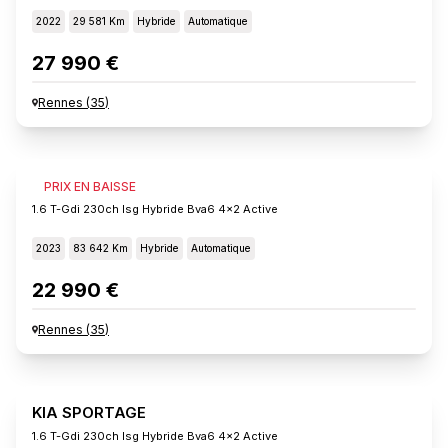
2022
29 581 Km
Hybride
Automatique
27 990 €
Rennes
(
35
)
KIA SPORTAGE
PRIX EN BAISSE
1.6 T-Gdi 230ch Isg Hybride Bva6 4x2 Active
2023
83 642 Km
Hybride
Automatique
22 990 €
Rennes
(
35
)
KIA SPORTAGE
1.6 T-Gdi 230ch Isg Hybride Bva6 4x2 Active