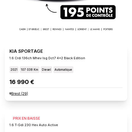
KIA SPORTAGE
1.6 Crdi 136ch Mhev Isg Dct7 4x2 Black Edition
2021
107 038 Km
Diesel
Automatique
16 990 €
Brest
(
29
)
KIA SPORTAGE
PRIX EN BAISSE
1.6 T-Gdi 230 Hev Auto Active