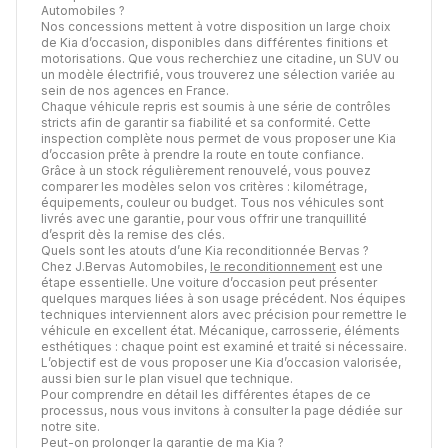
Automobiles ?
Nos concessions mettent à votre disposition un large choix
de Kia d’occasion, disponibles dans différentes finitions et
motorisations. Que vous recherchiez une citadine, un SUV ou
un modèle électrifié, vous trouverez une sélection variée au
sein de nos agences en France.
Chaque véhicule repris est soumis à une série de contrôles
stricts afin de garantir sa fiabilité et sa conformité. Cette
inspection complète nous permet de vous proposer une Kia
d’occasion prête à prendre la route en toute confiance.
Grâce à un stock régulièrement renouvelé, vous pouvez
comparer les modèles selon vos critères : kilométrage,
équipements, couleur ou budget. Tous nos véhicules sont
livrés avec une garantie, pour vous offrir une tranquillité
d’esprit dès la remise des clés.
Quels sont les atouts d’une Kia reconditionnée Bervas ?
Chez J.Bervas Automobiles,
le reconditionnement
est une
étape essentielle. Une voiture d’occasion peut présenter
quelques marques liées à son usage précédent. Nos équipes
techniques interviennent alors avec précision pour remettre le
véhicule en excellent état. Mécanique, carrosserie, éléments
esthétiques : chaque point est examiné et traité si nécessaire.
L’objectif est de vous proposer une Kia d’occasion valorisée,
aussi bien sur le plan visuel que technique.
Pour comprendre en détail les différentes étapes de ce
processus, nous vous invitons à consulter la page dédiée sur
notre site.
Peut-on prolonger la garantie de ma Kia ?