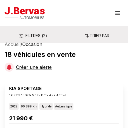
J.Bervas
Ouvr
FILTRES
(
2
)
TRIER PAR
Filtres
Trier par
Accueil
/
Occasion
18
véhicules
en vente
Créer une alerte
KIA SPORTAGE
1.6 Crdi 136ch Mhev Dct7 4x2 Active
2022
90 899 Km
Hybride
Automatique
21 990 €