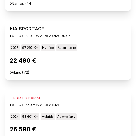
Nantes
(
44
)
KIA SPORTAGE
1.6 T-Gdi 230 Hev Auto Active Busin
2023
97 297 Km
Hybride
Automatique
22 490 €
Mans
(
72
)
KIA SPORTAGE
PRIX EN BAISSE
1.6 T-Gdi 230 Hev Auto Active
2024
53 601 Km
Hybride
Automatique
26 590 €