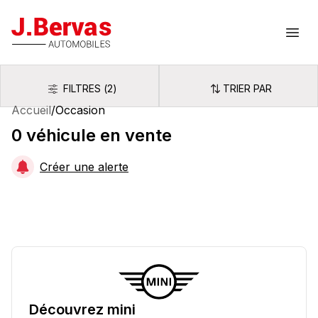
J.Bervas
Ouvr
FILTRES
(
2
)
TRIER PAR
Filtres
Trier par
Accueil
/
Occasion
0
véhicule
en vente
Créer une alerte
Découvrez
mini