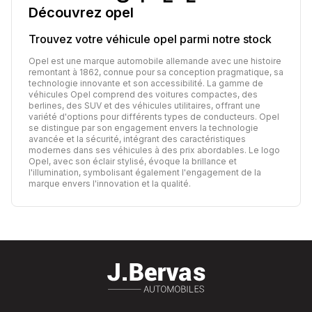
Découvrez
opel
Trouvez votre véhicule
opel
parmi notre stock
Opel est une marque automobile allemande avec une histoire
remontant à 1862, connue pour sa conception pragmatique, sa
technologie innovante et son accessibilité. La gamme de
véhicules Opel comprend des voitures compactes, des
berlines, des SUV et des véhicules utilitaires, offrant une
variété d'options pour différents types de conducteurs. Opel
se distingue par son engagement envers la technologie
avancée et la sécurité, intégrant des caractéristiques
modernes dans ses véhicules à des prix abordables. Le logo
Opel, avec son éclair stylisé, évoque la brillance et
l'illumination, symbolisant également l'engagement de la
marque envers l'innovation et la qualité.