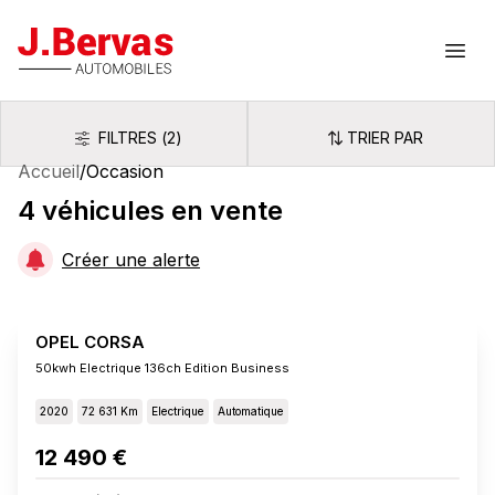
J.Bervas
Ouvr
FILTRES
(
2
)
TRIER PAR
Filtres
Trier par
Accueil
/
Occasion
4
véhicules
en vente
Créer une alerte
OPEL CORSA
50kwh Electrique 136ch Edition Business
2020
72 631 Km
Electrique
Automatique
12 490 €