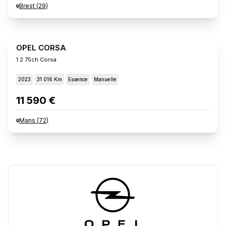
Brest
(
29
)
OPEL CORSA
1.2 75ch Corsa
2023
31 016 Km
Essence
Manuelle
11 590 €
Mans
(
72
)