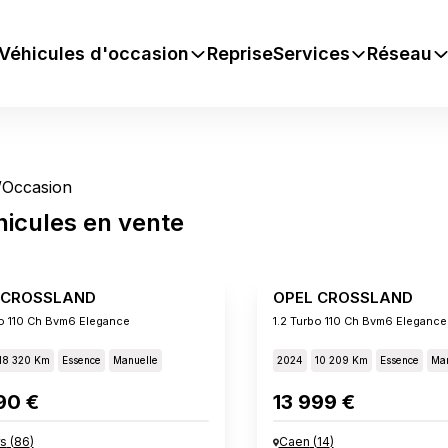
Véhicules d'occasion
Reprise
Services
Réseau
/
Occasion
hicules
en vente
 CROSSLAND
OPEL CROSSLAND
bo 110 Ch Bvm6 Elegance
1.2 Turbo 110 Ch Bvm6 Elegance
18 320 Km
Essence
Manuelle
2024
10 209 Km
Essence
Man
90 €
13 999 €
rs
(
86
)
Caen
(
14
)