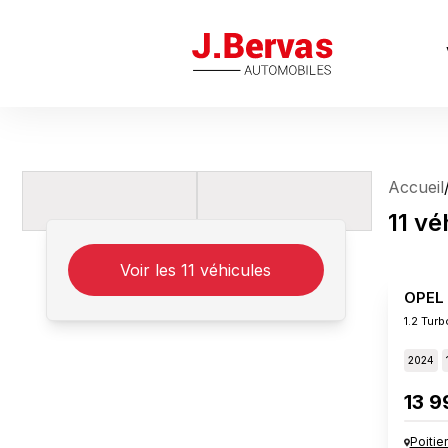
J.Bervas
Accueil
11
vé
Voir les
11
véhicules
OPEL
1.2 Tur
2024
13 9
Poitie