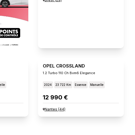
OPEL CROSSLAND
1.2 Turbo 110 Ch Bvm6 Elegance
lle
2024
23 722 Km
Essence
Manuelle
12 990 €
Nantes
(
44
)