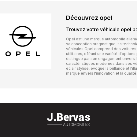
Découvrez
opel
Trouvez votre véhicule
opel
pa
Opel est une marque automobile allema
sa conception pragmatique, sa technol
véhicules Opel comprend des voitures 
utilitaires, offrant une variété d'optio
distingue par son engagement envers la
caractéristiques modernes dans ses vé
éclair stylisé, évoque la brillance et l
marque envers l'innovation et la qualité