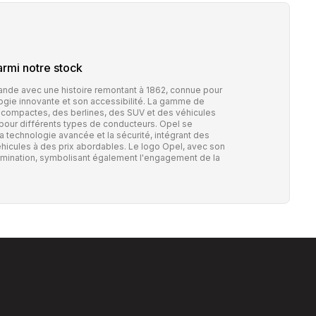
rmi notre stock
nde avec une histoire remontant à 1862, connue pour
ogie innovante et son accessibilité. La gamme de
compactes, des berlines, des SUV et des véhicules
ns pour différents types de conducteurs. Opel se
 technologie avancée et la sécurité, intégrant des
hicules à des prix abordables. Le logo Opel, avec son
'illumination, symbolisant également l'engagement de la
.