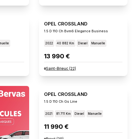
OPEL CROSSLAND
1.5 D 110 Ch Bvm6 Elegance Business
nuelle
2022
40 882 Km
Diesel
Manuelle
13 990 €
Saint-Brieuc
(
22
)
OPEL CROSSLAND
1.5 D 110 Ch Gs Line
2021
81 711 Km
Diesel
Manuelle
11 990 €
Brest
(
29
)