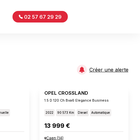
02 57 67 29 29
Créer une alerte
OPEL CROSSLAND
1.5 D 120 Ch Bva6 Elegance Business
uelle
2022
90 573 Km
Diesel
Automatique
13 999 €
Caen
(
14
)