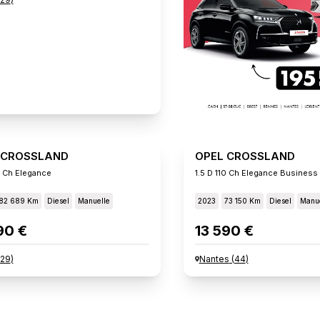
 CROSSLAND
OPEL CROSSLAND
0 Ch Elegance
1.5 D 110 Ch Elegance Business
82 689 Km
Diesel
Manuelle
2023
73 150 Km
Diesel
Manue
90 €
13 590 €
29
)
Nantes
(
44
)