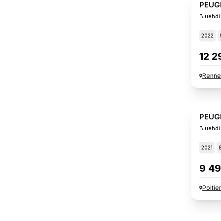
PEUG
Bluehdi
2022
12 2
Renne
PEUG
Bluehdi
2021
9 49
Poitie