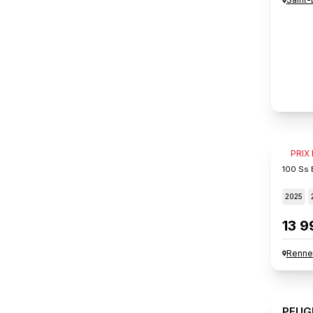
PEUG
PRIX
100 Ss 
2025
13 9
Renne
PEUG