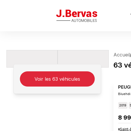
J.Bervas
Accueil
63
v
Voir les
63
véhicules
PEUG
Bluehdi
2019
8 99
Saint-