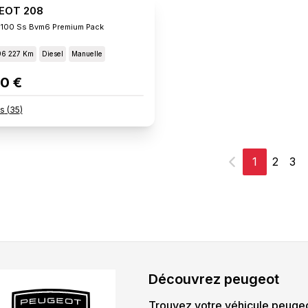
EOT 208
 100 Ss Bvm6 Premium Pack
96 227 Km
Diesel
Manuelle
0 €
s
(
35
)
1
2
3
Précédent
Découvrez
peugeot
Trouvez votre véhicule
peuge