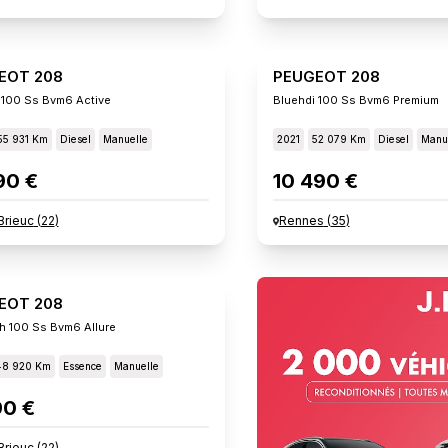
EOT 208
PEUGEOT 208
 100 Ss Bvm6 Active
Bluehdi 100 Ss Bvm6 Premium
55 931 Km
Diesel
Manuelle
2021
52 079 Km
Diesel
Manu
90 €
10 490 €
Brieuc
(
22
)
Rennes
(
35
)
EOT 208
h 100 Ss Bvm6 Allure
48 920 Km
Essence
Manuelle
90 €
Brieuc
(
22
)