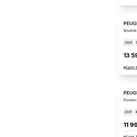
PEUG
Bluehdi
2023
13 5
Saint-
PEUG
Puretec
2021
11 9
Saint-