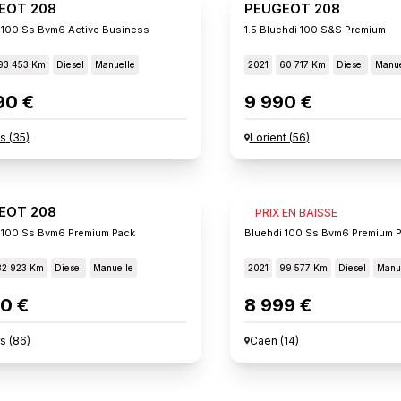
EOT 208
PEUGEOT 208
 100 Ss Bvm6 Active Business
1.5 Bluehdi 100 S&s Premium
93 453 Km
Diesel
Manuelle
2021
60 717 Km
Diesel
Manue
90 €
9 990 €
s
(
35
)
Lorient
(
56
)
EOT 208
PEUGEOT 208
PRIX EN BAISSE
 100 Ss Bvm6 Premium Pack
Bluehdi 100 Ss Bvm6 Premium 
82 923 Km
Diesel
Manuelle
2021
99 577 Km
Diesel
Manu
0 €
8 999 €
rs
(
86
)
Caen
(
14
)