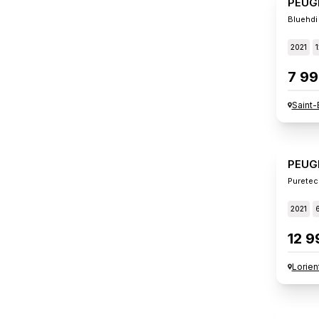
PEUG
Bluehdi
2021
7 99
Saint-
PEUG
Puretec
2021
12 9
Lorien