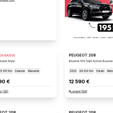
EOT 208
PEUGEOT 208
 EN BAISSE
Bvm6 Style
Bluehdi 100 S&s Active Busine
23 931 Km
Essence
Manuelle
2020
69 524 Km
Diesel
Manu
90 €
12 590 €
s
(
35
)
Lorient
(
56
)
EOT 208
PEUGEOT 208