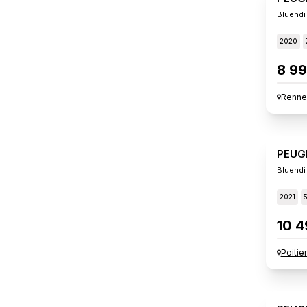
Bluehdi
2020
8 99
Renne
PEUG
Bluehdi
2021
10 4
Poitie