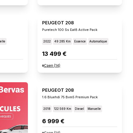
PEUGEOT 208
Puretech 100 Ss Eat8 Active Pack
elle
2022
49 285 Km
Essence
Automatique
13 499 €
Caen
(
14
)
PEUGEOT 208
1.6 Bluehdi 75 Bvm5 Premium Pack
2018
122 569 Km
Diesel
Manuelle
6 999 €
Caen
(
14
)