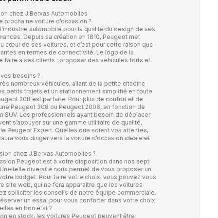
ion chez J.Bervas Automobiles
e prochaine voiture d’occasion ?
industrie automobile pour la qualité du design de ses
rmances. Depuis sa création en 1810, Peugeot met
 cœur de ses voitures, et c’est pour cette raison que
ntes en termes de connectivité. Le logo de la
faite à ses clients : proposer des véhicules forts et
 vos besoins ?
 nombreux véhicules, allant de la petite citadine
des petits trajets et un stationnement simplifié en toute
ugeot 208 est parfaite. Pour plus de confort et de
 une Peugeot 308 ou Peugeot 2008, en fonction de
un SUV. Les professionnels ayant besoin de déplacer
nt s’appuyer sur une gamme utilitaire de qualité,
e Peugeot Expert. Quelles que soient vos attentes,
ura vous diriger vers la voiture d’occasion idéale et
sion chez J.Bervas Automobiles ?
asion Peugeot est à votre disposition dans nos sept
Une telle diversité nous permet de vous proposer un
votre budget. Pour faire votre choix, vous pouvez vous
e site web, qui ne fera apparaître que les voitures
z solliciter les conseils de notre équipe commerciale.
éserver un essai pour vous conforter dans votre choix.
lles en bon état ?
ion en stock, les voitures Peugeot peuvent être