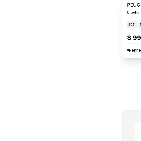
PEUG
Bluehdi
2021
8 99
Renne