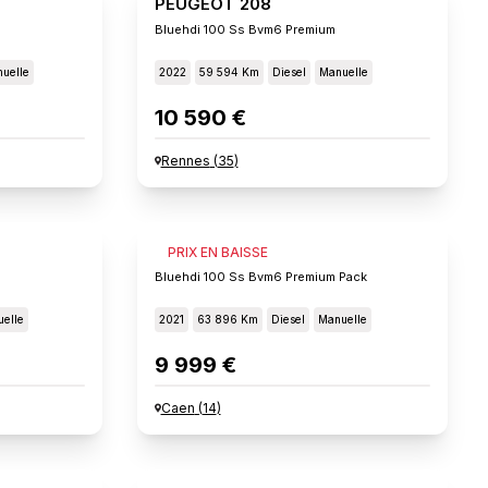
PEUGEOT 208
Bluehdi 100 Ss Bvm6 Premium
uelle
2022
59 594 Km
Diesel
Manuelle
10 590 €
Rennes
(
35
)
PEUGEOT 208
PRIX EN BAISSE
Bluehdi 100 Ss Bvm6 Premium Pack
elle
2021
63 896 Km
Diesel
Manuelle
9 999 €
Caen
(
14
)