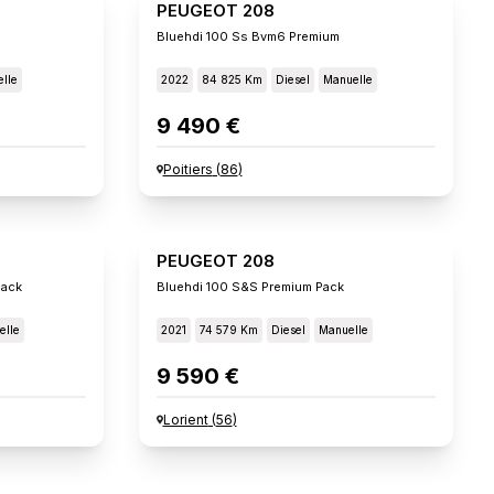
PEUGEOT 208
Bluehdi 100 Ss Bvm6 Premium
lle
2022
84 825 Km
Diesel
Manuelle
9 490 €
Poitiers
(
86
)
PEUGEOT 208
Pack
Bluehdi 100 S&s Premium Pack
elle
2021
74 579 Km
Diesel
Manuelle
9 590 €
Lorient
(
56
)