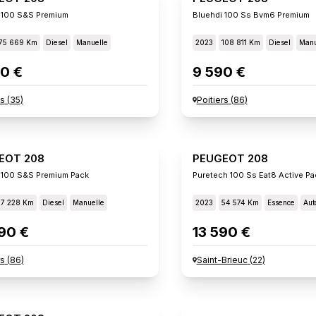
 100 S&s Premium
Bluehdi 100 Ss Bvm6 Premium
75 669 Km
Diesel
Manuelle
2023
108 811 Km
Diesel
Manu
0 €
9 590 €
s
(
35
)
Poitiers
(
86
)
EOT 208
PEUGEOT 208
 100 S&s Premium Pack
Puretech 100 Ss Eat8 Active Pa
57 228 Km
Diesel
Manuelle
2023
54 574 Km
Essence
Aut
90 €
13 590 €
rs
(
86
)
Saint-Brieuc
(
22
)