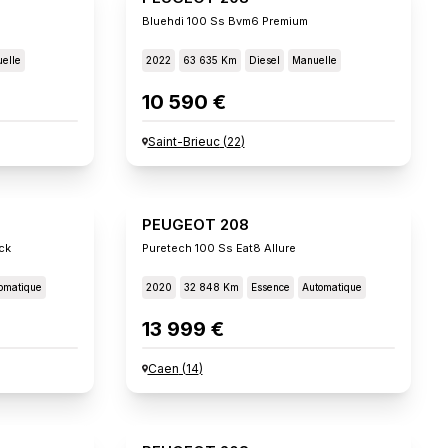
Bluehdi 100 Ss Bvm6 Premium
elle
2022
63 635 Km
Diesel
Manuelle
10 590 €
Saint-Brieuc
(
22
)
PEUGEOT 208
ck
Puretech 100 Ss Eat8 Allure
omatique
2020
32 848 Km
Essence
Automatique
13 999 €
Caen
(
14
)