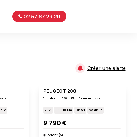
02 57 67 29 29
Créer une alerte
PEUGEOT 208
Pack
1.5 Bluehdi 100 S&s Premium Pack
elle
2021
68 910 Km
Diesel
Manuelle
9 790 €
Lorient
(
56
)