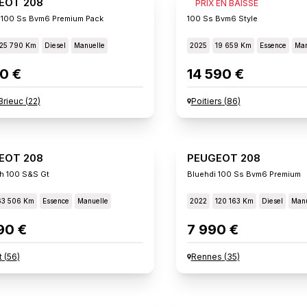
EOT 208
PEUGEOT 208
PRIX EN BAISSE
 100 Ss Bvm6 Premium Pack
100 Ss Bvm6 Style
125 790 Km
Diesel
Manuelle
2025
19 659 Km
Essence
Man
0 €
14 590 €
Brieuc
(
22
)
Poitiers
(
86
)
EOT 208
PEUGEOT 208
h 100 S&s Gt
Bluehdi 100 Ss Bvm6 Premium
63 506 Km
Essence
Manuelle
2022
120 163 Km
Diesel
Manu
90 €
7 990 €
t
(
56
)
Rennes
(
35
)