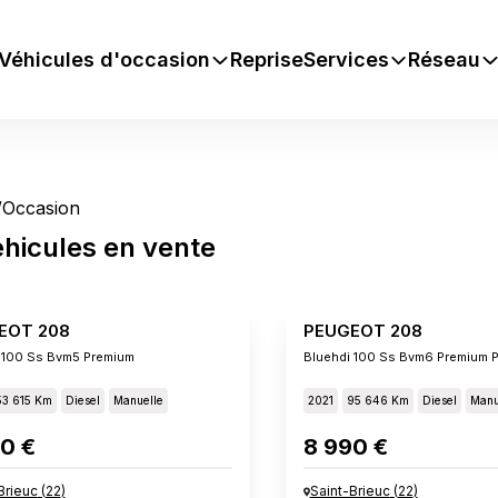
Véhicules d'occasion
Reprise
Services
Réseau
/
Occasion
éhicules
en vente
EOT 208
PEUGEOT 208
 100 Ss Bvm5 Premium
Bluehdi 100 Ss Bvm6 Premium 
53 615 Km
Diesel
Manuelle
2021
95 646 Km
Diesel
Manu
0 €
8 990 €
Brieuc
(
22
)
Saint-Brieuc
(
22
)