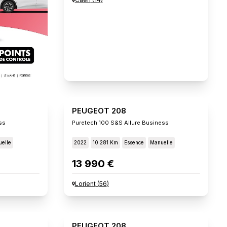
PEUGEOT 208
ss
Puretech 100 S&s Allure Business
elle
2022
10 281 Km
Essence
Manuelle
13 990 €
Lorient
(
56
)
PEUGEOT 208