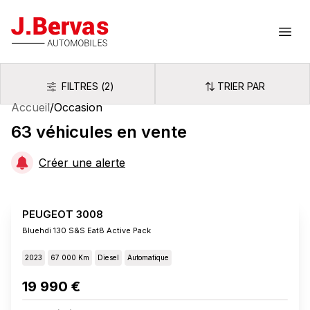
J.Bervas
Ouvr
FILTRES
(
2
)
TRIER PAR
Filtres
Trier par
Accueil
/
Occasion
63
véhicules
en vente
Créer une alerte
PEUGEOT 3008
Bluehdi 130 S&s Eat8 Active Pack
2023
67 000 Km
Diesel
Automatique
19 990 €