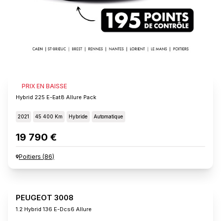
PEUGEOT 3008
PRIX EN BAISSE
Hybrid 225 E-Eat8 Allure Pack
2021
45 400 Km
Hybride
Automatique
19 790 €
Poitiers
(
86
)
PEUGEOT 3008
1.2 Hybrid 136 E-Dcs6 Allure