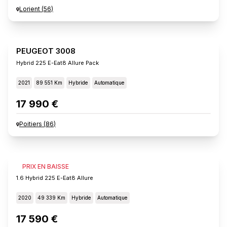
Lorient
(
56
)
PEUGEOT 3008
Hybrid 225 E-Eat8 Allure Pack
2021
89 551 Km
Hybride
Automatique
17 990 €
Poitiers
(
86
)
PEUGEOT 3008
PRIX EN BAISSE
1.6 Hybrid 225 E-Eat8 Allure
2020
49 339 Km
Hybride
Automatique
17 590 €