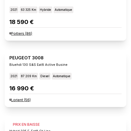
2021
63 325 Km
Hybride
Automatique
18 590 €
Poitiers
(
86
)
PEUGEOT 3008
Bluehdi 130 S&s Eat8 Active Busine
2021
87 209 Km
Diesel
Automatique
16 990 €
Lorient
(
56
)
PEUGEOT 3008
PRIX EN BAISSE
Hybrid 225 E-Eat8 Gt Line