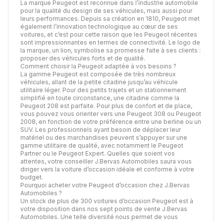
La marque Peugeot est reconnue dans l’industrie automobile
pour la qualité du design de ses véhicules, mais aussi pour
leurs performances. Depuis sa création en 1810, Peugeot met
également l’innovation technologique au cœur de ses
voitures, et c’est pour cette raison que les Peugeot récentes
sont impressionnantes en termes de connectivité. Le logo de
la marque, un lion, symbolise sa promesse faite à ses clients :
proposer des véhicules forts et de qualité.
Comment choisir la Peugeot adaptée à vos besoins ?
La gamme Peugeot est composée de très nombreux
véhicules, allant de la petite citadine jusqu’au véhicule
utilitaire léger. Pour des petits trajets et un stationnement
simplifié en toute circonstance, une citadine comme la
Peugeot 208 est parfaite. Pour plus de confort et de place,
vous pouvez vous orienter vers une Peugeot 308 ou Peugeot
2008, en fonction de votre préférence entre une berline ou un
SUV. Les professionnels ayant besoin de déplacer leur
matériel ou des marchandises peuvent s’appuyer sur une
gamme utilitaire de qualité, avec notamment le Peugeot
Partner ou le Peugeot Expert. Quelles que soient vos
attentes, votre conseiller J.Bervas Automobiles saura vous
diriger vers la voiture d’occasion idéale et conforme à votre
budget.
Pourquoi acheter votre Peugeot d’occasion chez J.Bervas
Automobiles ?
Un stock de plus de 300 voitures d’occasion Peugeot est à
votre disposition dans nos sept points de vente J.Bervas
Automobiles. Une telle diversité nous permet de vous