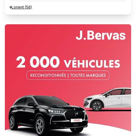
Lorient
(
56
)