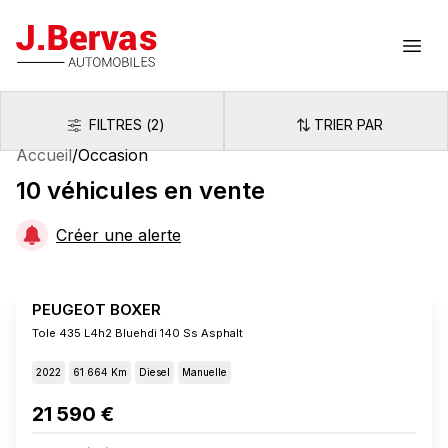
J.Bervas
Ouvr
FILTRES
(
2
)
TRIER PAR
Filtres
Trier par
Accueil
/
Occasion
10
véhicules
en vente
Créer une alerte
PEUGEOT BOXER
Tole 435 L4h2 Bluehdi 140 Ss Asphalt
2022
61 664 Km
Diesel
Manuelle
21 590 €