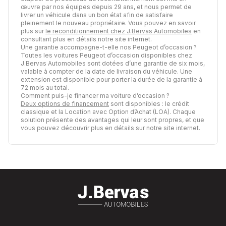
œuvre par nos équipes depuis 29 ans, et nous permet de
livrer un véhicule dans un bon état afin de satisfaire
pleinement le nouveau propriétaire. Vous pouvez en savoir
plus sur
le reconditionnement chez J.Bervas Automobiles
en
consultant plus en détails notre site internet.
Une garantie accompagne-t-elle nos Peugeot d’occasion ?
Toutes les voitures Peugeot d’occasion disponibles chez
J.Bervas Automobiles sont dotées d’une garantie de six mois,
valable à compter de la date de livraison du véhicule. Une
extension est disponible pour porter la durée de la garantie à
72 mois au total.
Comment puis-je financer ma voiture d’occasion ?
Deux options de financement
sont disponibles : le crédit
classique et la Location avec Option d’Achat (LOA). Chaque
solution présente des avantages qui leur sont propres, et que
vous pouvez découvrir plus en détails sur notre site internet.