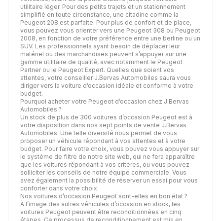
utilitaire léger. Pour des petits trajets et un stationnement
simplifié en toute circonstance, une citadine comme la
Peugeot 208 est parfaite. Pour plus de confort et de place,
vous pouvez vous orienter vers une Peugeot 308 ou Peugeot
2008, en fonction de votre préférence entre une berline ou un
SUV. Les professionnels ayant besoin de déplacer leur
matériel ou des marchandises peuvent s’appuyer sur une
gamme utilitaire de qualité, avec notamment le Peugeot
Partner ou le Peugeot Expert. Quelles que soient vos
attentes, votre conseiller J.Bervas Automobiles saura vous
diriger vers la voiture d’occasion idéale et conforme à votre
budget.
Pourquoi acheter votre Peugeot d’occasion chez J.Bervas
Automobiles ?
Un stock de plus de 300 voitures d’occasion Peugeot est à
votre disposition dans nos sept points de vente J.Bervas
Automobiles. Une telle diversité nous permet de vous
proposer un véhicule répondant à vos attentes et à votre
budget. Pour faire votre choix, vous pouvez vous appuyer sur
le système de filtre de notre site web, qui ne fera apparaître
que les voitures répondant à vos critères, ou vous pouvez
solliciter les conseils de notre équipe commerciale. Vous
avez également la possibilité de réserver un essai pour vous
conforter dans votre choix.
Nos voitures d’occasion Peugeot sont-elles en bon état ?
À l’image des autres véhicules d’occasion en stock, les
voitures Peugeot peuvent être reconditionnées en cinq
étapes. Ce processus de reconditionnement est mis en