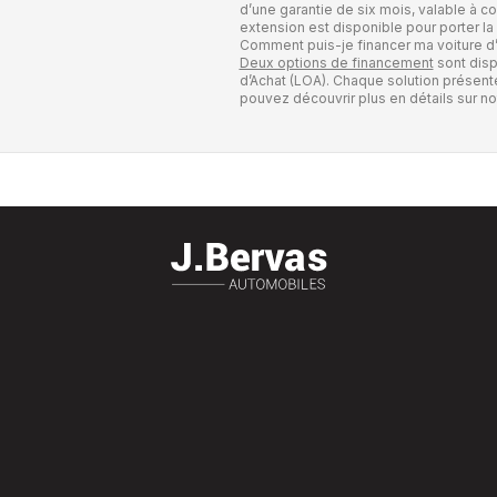
d’une garantie de six mois, valable à c
extension est disponible pour porter la 
Comment puis-je financer ma voiture d
Deux options de financement
sont disp
d’Achat (LOA). Chaque solution présent
pouvez découvrir plus en détails sur not