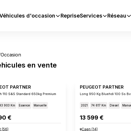
Véhicules d'occasion
Reprise
Services
Réseau
/
Occasion
éhicules
en vente
EOT PARTNER
PEUGEOT PARTNER
h 110 S&s Standard 650kg Premium
Long 950 Kg Bluehdi 100 Ss B
43 903 Km
Essence
Manuelle
2021
74 617 Km
Diesel
Manue
90 €
13 599 €
t
(
56
)
Caen
(
14
)