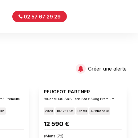
02 57 67 29 29
Créer une alerte
PEUGEOT PARTNER
vm5 Premium
Bluehdi 130 S&s Eat8 Std 650kg Premium
lle
2020
107 231 Km
Diesel
Automatique
12 590 €
Mans
(
72
)