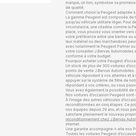
marque, un lion, symbolise sa promesse 
de qualité.
Comment choisir la Peugeot adaptée à
La gamme Peugeot est composée de très
jusqu’au véhicule utilitaire léger. Pour 
circonstance, une citadine comme la Pe
place, vous pouvez vous orienter vers
votre préférence entre une berline ou 
leur matériel ou des marchandises peuve
avec notamment le Peugeot Partner ou l
votre conseiller J.Bervas Automobiles sa
conforme à votre budget.
Pourquoi acheter votre Peugeot d’occa
Un stock de plus de 300 voitures d’occ
points de vente J.Bervas Automobiles. 
véhicule répondant à vos attentes et à 
appuyer sur le système de filtre de notr
répondant à vos critères, ou vous pouve
Vous avez également la possibilité de r
Nos voitures d’occasion Peugeot sont-e
À l’image des autres véhicules d’occas
reconditionnées en cinq étapes. Ce pr
nos équipes depuis 29 ans, et nous perm
satisfaire pleinement le nouveau propri
reconditionnement chez J.Bervas Auto
internet.
Une garantie accompagne-t-elle nos P
Toutes les voitures Peugeot d’occasio