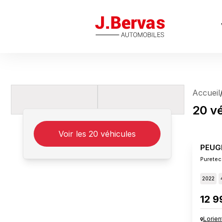
J.Bervas
Accueil
20
v
Voir les
20
véhicules
PEUG
Puretec
2022
12 9
Lorien