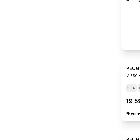
PEUG
M 650 K
2025
19 5
Renne
PEUG