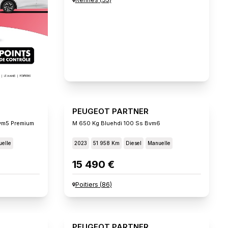
PEUGEOT PARTNER
vm5 Premium
M 650 Kg Bluehdi 100 Ss Bvm6
elle
2023
51 958 Km
Diesel
Manuelle
15 490 €
Poitiers
(
86
)
PEUGEOT PARTNER