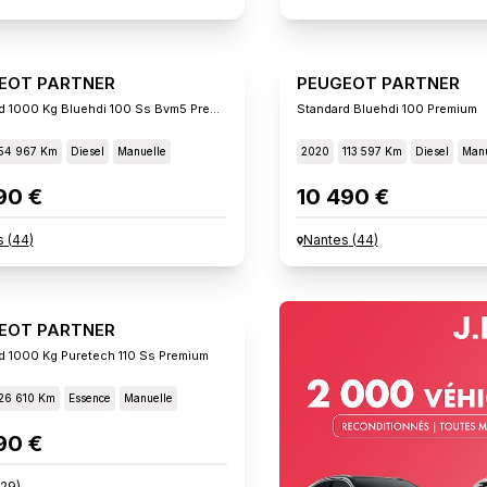
EOT PARTNER
PEUGEOT PARTNER
Standard 1000 Kg Bluehdi 100 Ss Bvm5 Premiu
Standard Bluehdi 100 Premium
54 967 Km
Diesel
Manuelle
2020
113 597 Km
Diesel
Manu
90 €
10 490 €
s
(
44
)
Nantes
(
44
)
EOT PARTNER
d 1000 Kg Puretech 110 Ss Premium
26 610 Km
Essence
Manuelle
90 €
29
)