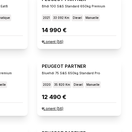
 Eat8
Bhdi 100 S&s Standard 650kg Premium
matique
2021
33 092 Km
Diesel
Manuelle
14 990 €
Lorient
(
56
)
PEUGEOT PARTNER
Premium
Bluehdi 75 S&s 650kg Standard Pro
elle
2020
35 820 Km
Diesel
Manuelle
12 490 €
Lorient
(
56
)