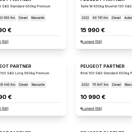
0 S&s Standard 650kg Premium
Taille M 650kg Bluehdi 130 S&s
63 955 Km
Diesel
Manuelle
2022
69 781 Km
Diesel
Auto
90 €
15 990 €
t
(
56
)
Lorient
(
56
)
EOT PARTNER
PEUGEOT PARTNER
 100 S&s Long 950kg Premium
Bhdi 100 S&s Standard 650kg 
28 445 Km
Diesel
Manuelle
2022
111 847 Km
Diesel
Manu
90 €
10 990 €
t
(
56
)
Lorient
(
56
)