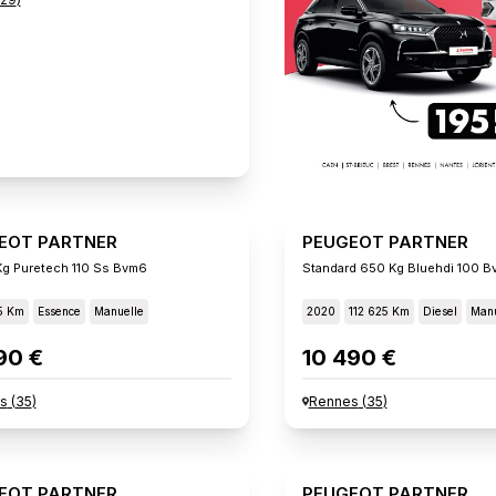
EOT PARTNER
PEUGEOT PARTNER
g Puretech 110 Ss Bvm6
Standard 650 Kg Bluehdi 100 B
5 Km
Essence
Manuelle
2020
112 625 Km
Diesel
Manu
90 €
10 490 €
s
(
35
)
Rennes
(
35
)
EOT PARTNER
PEUGEOT PARTNER