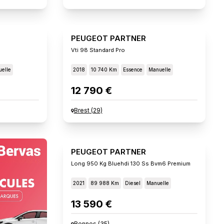
PEUGEOT PARTNER
Vti 98 Standard Pro
elle
2018
10 740 Km
Essence
Manuelle
12 790 €
Brest
(
29
)
PEUGEOT PARTNER
Long 950 Kg Bluehdi 130 Ss Bvm6 Premium
2021
89 988 Km
Diesel
Manuelle
13 590 €
Rennes
(
35
)