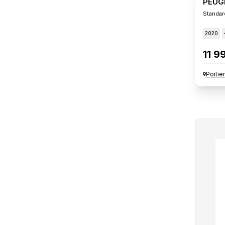
PEUG
Standar
2020
11 9
Poitie