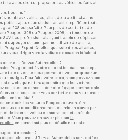
faite à ses clients : proposer des véhicules forts et
 vos besoins ?
 nombreux véhicules, allant de la petite citadine
des petits trajets et un stationnement simplifié en toute
ugeot 208 est parfaite. Pour plus de confort et de
 une Peugeot 308 ou Peugeot 2008, en fonction de
un SUV. Les professionnels ayant besoin de déplacer
nt s’appuyer sur une gamme utilitaire de qualité,
e Peugeot Expert. Quelles que soient vos attentes,
ura vous diriger vers la voiture d’occasion idéale et
sion chez J.Bervas Automobiles ?
asion Peugeot est à votre disposition dans nos sept
Une telle diversité nous permet de vous proposer un
votre budget. Pour faire votre choix, vous pouvez vous
e site web, qui ne fera apparaître que les voitures
z solliciter les conseils de notre équipe commerciale.
éserver un essai pour vous conforter dans votre choix.
lles en bon état ?
ion en stock, les voitures Peugeot peuvent être
ocessus de reconditionnement est mis en œuvre par
et de livrer un véhicule dans un bon état afin de
étaire. Vous pouvez en savoir plus sur
le
mobiles
en consultant plus en détails notre site
eugeot d’occasion ?
n disponibles chez J.Bervas Automobiles sont dotées