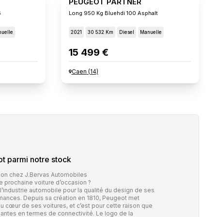
PEUGEOT PARTNER
6
Long 950 Kg Bluehdi 100 Asphalt
uelle
2021
30 532 Km
Diesel
Manuelle
15 499 €
Caen
(
14
)
ot
parmi notre stock
ion chez J.Bervas Automobiles
e prochaine voiture d’occasion ?
industrie automobile pour la qualité du design de ses
rmances. Depuis sa création en 1810, Peugeot met
 cœur de ses voitures, et c’est pour cette raison que
ntes en termes de connectivité. Le logo de la