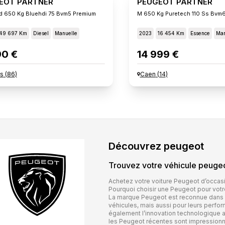
EOT PARTNER
PEUGEOT PARTNER
d 650 Kg Bluehdi 75 Bvm5 Premium
M 650 Kg Puretech 110 Ss Bvm
49 697 Km
Diesel
Manuelle
2023
16 454 Km
Essence
Man
90 €
14 999 €
rs
(
86
)
Caen
(
14
)
Découvrez
peugeot
Trouvez votre véhicule
peuge
Achetez votre voiture Peugeot d’occas
Pourquoi choisir une Peugeot pour votr
La marque Peugeot est reconnue dans l’
véhicules, mais aussi pour leurs perfo
également l’innovation technologique au
les Peugeot récentes sont impressionna