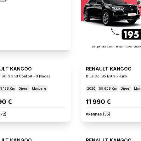
ULT KANGOO
RENAULT KANGOO
i 80 Grand Confort - 3 Places
Blue Dci 95 Extra R-Link
33 168 Km
Diesel
Manuelle
2020
59 608 Km
Diesel
Manu
90 €
11 990 €
(
72
)
Rennes
(
35
)
ULT KANGOO
RENAULT KANGOO