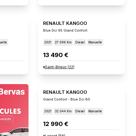
RENAULT KANGOO
Blue Dci 95 Grand Confort
elle
2021
27 096 Km
Diesel
Manuelle
13 490 €
Saint-Brieuc
(
22
)
RENAULT KANGOO
Grand Confort - Blue Dci 80
2021
32 044 Km
Diesel
Manuelle
12 990 €
Lorient
(
56
)