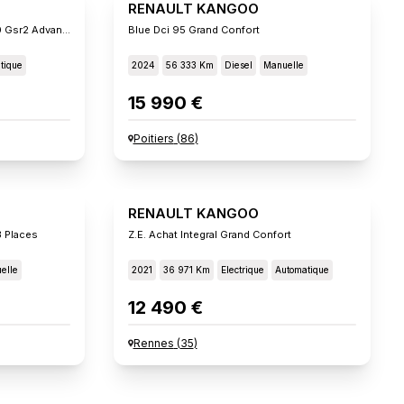
RENAULT KANGOO
E-Tech Electrique L1 Ac22/dc80 Gsr2 Advance
Blue Dci 95 Grand Confort
tique
2024
56 333 Km
Diesel
Manuelle
15 990 €
Poitiers
(
86
)
RENAULT KANGOO
3 Places
Z.e. Achat Integral Grand Confort
elle
2021
36 971 Km
Electrique
Automatique
12 490 €
Rennes
(
35
)