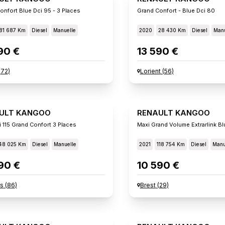
onfort Blue Dci 95 - 3 Places
Grand Confort - Blue Dci 80
81 687 Km
Diesel
Manuelle
2020
28 430 Km
Diesel
Manu
90 €
13 590 €
(
72
)
Lorient
(
56
)
ULT KANGOO
RENAULT KANGOO
i 115 Grand Confort 3 Places
Maxi Grand Volume Extrarlink Bl
48 025 Km
Diesel
Manuelle
2021
118 754 Km
Diesel
Manu
90 €
10 590 €
rs
(
86
)
Brest
(
29
)