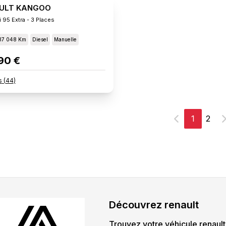
ULT KANGOO
 95 Extra - 3 Places
37 048 Km
Diesel
Manuelle
90 €
s
(
44
)
1
2
Précédent
S
Découvrez
renault
Trouvez votre véhicule
renault