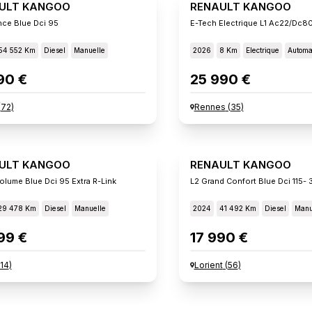
ULT KANGOO
RENAULT KANGOO
nce Blue Dci 95
54 552 Km
Diesel
Manuelle
2026
8 Km
Electrique
Automa
90 €
25 990 €
(
72
)
Rennes
(
35
)
ULT KANGOO
RENAULT KANGOO
olume Blue Dci 95 Extra R-Link
L2 Grand Confort Blue Dci 115- 
29 478 Km
Diesel
Manuelle
2024
41 492 Km
Diesel
Manu
99 €
17 990 €
14
)
Lorient
(
56
)