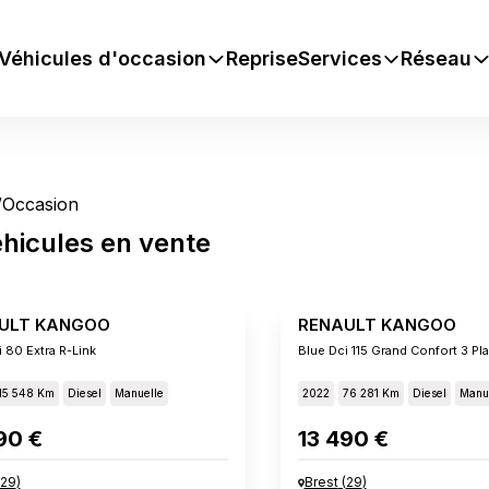
Véhicules d'occasion
Reprise
Services
Réseau
/
Occasion
hicules
en vente
ULT KANGOO
RENAULT KANGOO
 80 Extra R-Link
Blue Dci 115 Grand Confort 3 Pl
15 548 Km
Diesel
Manuelle
2022
76 281 Km
Diesel
Manu
90 €
13 490 €
29
)
Brest
(
29
)