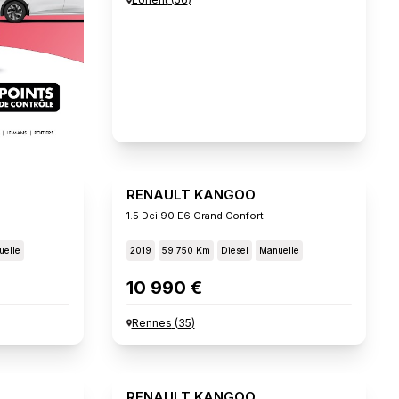
RENAULT KANGOO
1.5 Dci 90 E6 Grand Confort
elle
2019
59 750 Km
Diesel
Manuelle
10 990 €
Rennes
(
35
)
RENAULT KANGOO