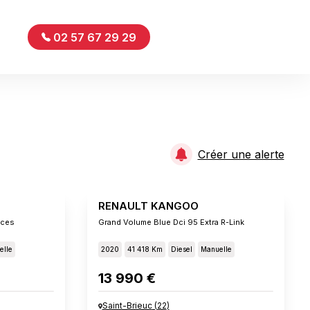
02 57 67 29 29
Créer une alerte
RENAULT KANGOO
aces
Grand Volume Blue Dci 95 Extra R-Link
elle
2020
41 418 Km
Diesel
Manuelle
13 990 €
Saint-Brieuc
(
22
)