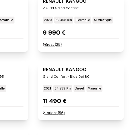
RENAULT KANGOO
Z.e. 33 Grand Confort
omatique
2020
62 458 Km
Electrique
Automatique
9 990 €
Brest
(
29
)
RENAULT KANGOO
 95
Grand Confort - Blue Dci 80
lle
2021
64 239 Km
Diesel
Manuelle
11 490 €
Lorient
(
56
)