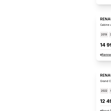
RENA
Cabine 
2019
14 9
Renne
RENA
Grand C
2022
12 4
Brest
(