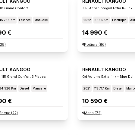
ULT KANGOO
RENAULT KANGOO
130 Grand Confort
Z.e. Achat Integral Extra R-Link
45 758 Km
Essence
Manuelle
2022
5 166 Km
Electrique
Aut
90 €
14 990 €
29
)
Poitiers
(
86
)
ULT KANGOO
RENAULT KANGOO
i 115 Grand Confort 3 Places
Gd Volume Extrarlink - Blue Dci
64 926 Km
Diesel
Manuelle
2021
113 717 Km
Diesel
Manue
90 €
10 590 €
Brieuc
(
22
)
Mans
(
72
)