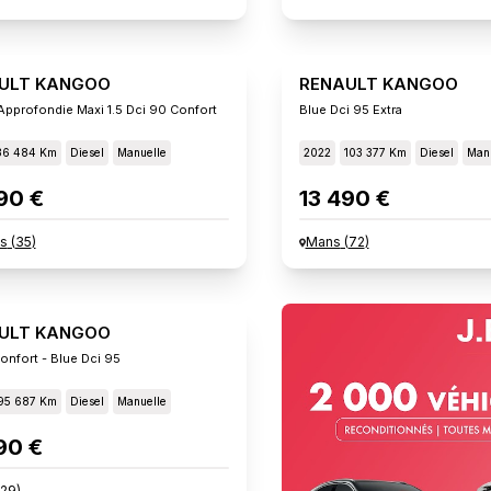
ULT KANGOO
RENAULT KANGOO
Approfondie Maxi 1.5 Dci 90 Confort
Blue Dci 95 Extra
36 484 Km
Diesel
Manuelle
2022
103 377 Km
Diesel
Manu
90 €
13 490 €
s
(
35
)
Mans
(
72
)
ULT KANGOO
onfort - Blue Dci 95
95 687 Km
Diesel
Manuelle
90 €
29
)