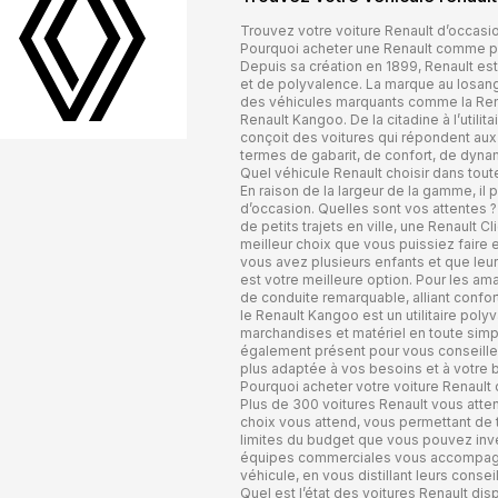
Trouvez votre voiture Renault d’occas
Pourquoi acheter une Renault comme pr
Depuis sa création en 1899, Renault e
et de polyvalence. La marque au losan
des véhicules marquants comme la Renau
Renault Kangoo. De la citadine à l’utilit
conçoit des voitures qui répondent aux
termes de gabarit, de confort, de dyna
Quel véhicule Renault choisir dans tou
En raison de la largeur de la gamme, il p
d’occasion. Quelles sont vos attentes 
de petits trajets en ville, une Renault
meilleur choix que vous puissiez faire
vous avez plusieurs enfants et que leur 
est votre meilleure option. Pour les am
de conduite remarquable, alliant confort
le Renault Kangoo est un utilitaire poly
marchandises et matériel en toute simpl
également présent pour vous conseiller 
plus adaptée à vos besoins et à votre 
Pourquoi acheter votre voiture Renault
Plus de 300 voitures Renault vous atten
choix vous attend, vous permettant de 
limites du budget que vous pouvez inves
équipes commerciales vous accompagne
véhicule, en vous distillant leurs conse
Quel est l’état des voitures Renault dis