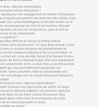
ion chez J.Bervas Automobiles
ochaine voiture d’occasion ?
st réputé pour son engagement en termes d’innovation
ge propose une gamme de véhicules très variée, avec
lt Clio, la Renault Megane, le Renault Scenic ou le
aire, en passant par les SUV et les berlines, Renault
 besoins de tous les conducteurs, que ce soit en
misme et de connectivité.
te la gamme ?
eut être difficile de choisir la bonne voiture
? Quels sont vos besoins ? Si vous êtes amené à faire
 Clio avec un moteur essence est probablement le
 en termes d’aspect pratique et de consommation. Si
confort est votre priorité, l’achat d’un Renault Scenic
ateurs de SUV, le Renault Kadjar offre une expérience
 et connectivité. Enfin, si vous êtes un professionnel,
valent qui vous permettra de transporter vos
icité. Votre conseiller J.Bervas Automobiles est
et vous diriger vers la voiture d’occasion Renault la
budget.
 d’occasion chez J.Bervas Automobiles ?
dent à travers nos sept points de vente. Un large
trouver le véhicule adapté à vos besoins, dans les
tir dans l’achat d’une voiture d’occasion. Nos
nt dans votre choix et la recherche de votre
ils et en vous proposant un essai.
ponibles en stock ?