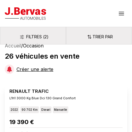
J.Bervas
Ouvr
FILTRES
(
2
)
TRIER PAR
Filtres
Trier par
Accueil
/
Occasion
26
véhicules
en vente
Créer une alerte
RENAULT TRAFIC
L1h1 3000 Kg Blue Dci 130 Grand Confort
2022
90 702 Km
Diesel
Manuelle
19 390 €