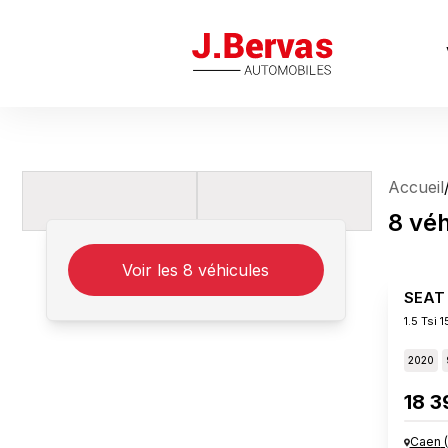
J.Bervas
Accueil
8
véh
Voir les
8
véhicules
SEAT
1.5 Tsi 
2020
18 3
Caen
(