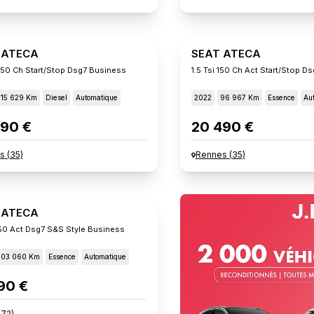
 ATECA
SEAT ATECA
 150 Ch Start/stop Dsg7 Business
115 629 Km
Diesel
Automatique
2022
96 967 Km
Essence
Au
90 €
20 490 €
s
(
35
)
Rennes
(
35
)
 ATECA
 150 Act Dsg7 S&s Style Business
103 060 Km
Essence
Automatique
90 €
(
72
)