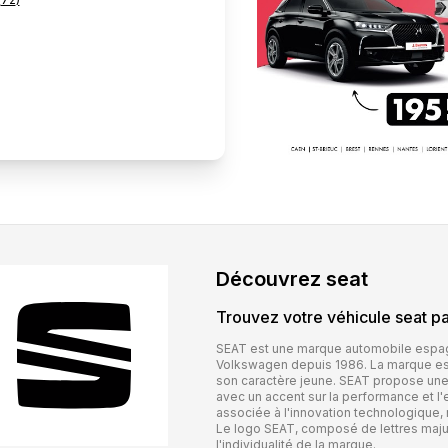
Découvrez
seat
Trouvez votre véhicule
seat
pa
SEAT est une marque automobile espag
Volkswagen depuis 1986. La marque est 
son caractère jeune. SEAT propose un
avec un accent sur la performance et l
associée à l'innovation technologique, 
Le logo SEAT, composé de lettres majus
l'individualité de la marque.