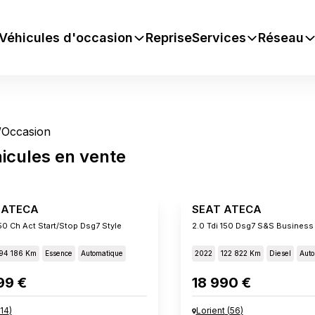
Véhicules d'occasion
Reprise
Services
Réseau
/
Occasion
icules
en vente
 ATECA
SEAT ATECA
150 Ch Act Start/stop Dsg7 Style
2.0 Tdi 150 Dsg7 S&s Business
94 186 Km
Essence
Automatique
2022
122 822 Km
Diesel
Auto
99 €
18 990 €
14
)
Lorient
(
56
)