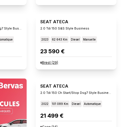
SEAT ATECA
1.5 Tsi 150 Ch Act Start/stop Dsg7 Style Business
2.0 Tdi 150 S&s Style Business
tomatique
2023
62 643 Km
Diesel
Manuelle
23 590 €
Brest
(
29
)
SEAT ATECA
2.0 Tdi 150 Ch Start/stop Dsg7 Style Business
2022
101 089 Km
Diesel
Automatique
21 499 €
Caen
(
14
)