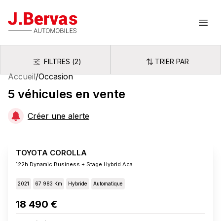
J.Bervas
Ouvr
FILTRES
(
2
)
TRIER PAR
Filtres
Trier par
Accueil
/
Occasion
5
véhicules
en vente
Créer une alerte
TOYOTA COROLLA
122h Dynamic Business + Stage Hybrid Aca
2021
67 983 Km
Hybride
Automatique
18 490 €