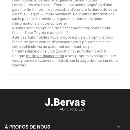
Est-il possible d’étendre la garantie de ma Toyota ?
Les voitures d’occasion Toyota sont accompagnées d’une
garantie de 6 mois. Il est possible d’étendre la durée de cette
garantie, jusqu’à 72 mois maximum. Pour plus d’informations
sur le prix de l’extension de garantie, demandez plus
d’informations à votre conseiller.
Quelles sont les options de financement proposées pour
l’achat d’une Toyota d’occasion ?
J.Bervas Automobiles vous propose plusieurs options pour
l’achat de votre voiture d’occasion : vous pouvez financer
votre véhicule via un paiement comptant, ou par
l’intermédiaire d’une LOA (Location avec Option d’Achat).
Chaque
mode de financement
a ses propres avantages, que
vous pouvez découvrir en détails sur la page dédiée sur notre
site web.
À PROPOS DE NOUS