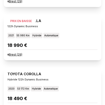
Brest
(
29
)
TOYOTA COROLLA
PRIX EN BAISSE
122h Dynamic Business
2021
55 980 Km
Hybride
Automatique
18 990 €
Brest
(
29
)
TOYOTA COROLLA
Hybride 122h Dynamic Business
2020
53 172 Km
Hybride
Automatique
18 490 €