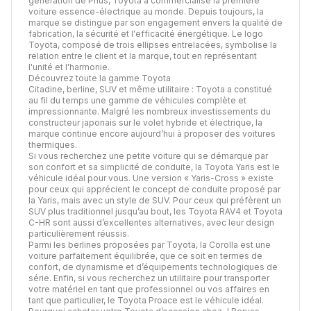
génération de Prius, Toyota a commercialisé la première
voiture essence-électrique au monde. Depuis toujours, la
marque se distingue par son engagement envers la qualité de
fabrication, la sécurité et l'efficacité énergétique. Le logo
Toyota, composé de trois ellipses entrelacées, symbolise la
relation entre le client et la marque, tout en représentant
l'unité et l'harmonie.
Découvrez toute la gamme Toyota
Citadine, berline, SUV et même utilitaire : Toyota a constitué
au fil du temps une gamme de véhicules complète et
impressionnante. Malgré les nombreux investissements du
constructeur japonais sur le volet hybride et électrique, la
marque continue encore aujourd’hui à proposer des voitures
thermiques.
Si vous recherchez une petite voiture qui se démarque par
son confort et sa simplicité de conduite, la Toyota Yaris est le
véhicule idéal pour vous. Une version « Yaris-Cross » existe
pour ceux qui apprécient le concept de conduite proposé par
la Yaris, mais avec un style de SUV. Pour ceux qui préfèrent un
SUV plus traditionnel jusqu’au bout, les Toyota RAV4 et Toyota
C-HR sont aussi d’excellentes alternatives, avec leur design
particulièrement réussis.
Parmi les berlines proposées par Toyota, la Corolla est une
voiture parfaitement équilibrée, que ce soit en termes de
confort, de dynamisme et d’équipements technologiques de
série. Enfin, si vous recherchez un utilitaire pour transporter
votre matériel en tant que professionnel ou vos affaires en
tant que particulier, le Toyota Proace est le véhicule idéal.