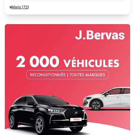
Mans
(
72
)