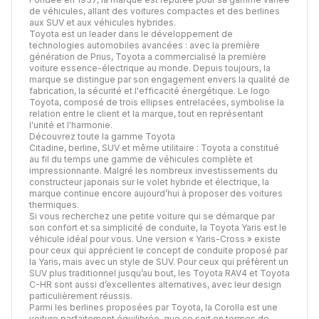
de véhicules, allant des voitures compactes et des berlines
aux SUV et aux véhicules hybrides.
Toyota est un leader dans le développement de
technologies automobiles avancées : avec la première
génération de Prius, Toyota a commercialisé la première
voiture essence-électrique au monde. Depuis toujours, la
marque se distingue par son engagement envers la qualité de
fabrication, la sécurité et l'efficacité énergétique. Le logo
Toyota, composé de trois ellipses entrelacées, symbolise la
relation entre le client et la marque, tout en représentant
l'unité et l'harmonie.
Découvrez toute la gamme Toyota
Citadine, berline, SUV et même utilitaire : Toyota a constitué
au fil du temps une gamme de véhicules complète et
impressionnante. Malgré les nombreux investissements du
constructeur japonais sur le volet hybride et électrique, la
marque continue encore aujourd’hui à proposer des voitures
thermiques.
Si vous recherchez une petite voiture qui se démarque par
son confort et sa simplicité de conduite, la Toyota Yaris est le
véhicule idéal pour vous. Une version « Yaris-Cross » existe
pour ceux qui apprécient le concept de conduite proposé par
la Yaris, mais avec un style de SUV. Pour ceux qui préfèrent un
SUV plus traditionnel jusqu’au bout, les Toyota RAV4 et Toyota
C-HR sont aussi d’excellentes alternatives, avec leur design
particulièrement réussis.
Parmi les berlines proposées par Toyota, la Corolla est une
voiture parfaitement équilibrée, que ce soit en termes de