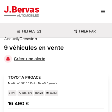
J.Bervas
Ouvr
FILTRES
(
2
)
TRIER PAR
Filtres
Trier par
Accueil
/
Occasion
9
véhicules
en vente
Créer une alerte
TOYOTA PROACE
Medium 1.5l 100 D-4d Bvm6 Dynamic
2020
77 685 Km
Diesel
Manuelle
16 490 €