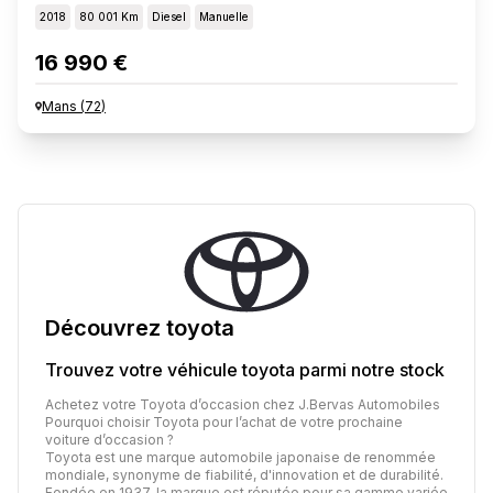
2018
80 001 Km
Diesel
Manuelle
16 990 €
Mans
(
72
)
Découvrez
toyota
Trouvez votre véhicule
toyota
parmi notre stock
Achetez votre Toyota d’occasion chez J.Bervas Automobiles
Pourquoi choisir Toyota pour l’achat de votre prochaine
voiture d’occasion ?
Toyota est une marque automobile japonaise de renommée
mondiale, synonyme de fiabilité, d'innovation et de durabilité.
Fondée en 1937, la marque est réputée pour sa gamme variée