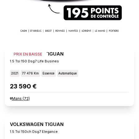
VOLKSWAGEN TIGUAN
PRIX EN BAISSE
1.5 Tsi 150 Dsg7 Life Busines
2021
77 476 Km
Essence
Automatique
23 590 €
Mans
(
72
)
VOLKSWAGEN TIGUAN
1.5 Tsi 150ch Dsg7 Elegance