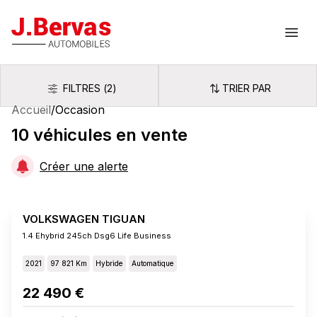
J.Bervas
Ouvr
FILTRES
(
2
)
TRIER PAR
Filtres
Trier par
Accueil
/
Occasion
10
véhicules
en vente
Créer une alerte
VOLKSWAGEN TIGUAN
1.4 Ehybrid 245ch Dsg6 Life Business
2021
97 821 Km
Hybride
Automatique
22 490 €