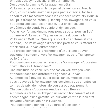
entrelacées, symbolisant l'unité et l’harmonie.
Découvrez la gamme Volkswagen en détail
Volkswagen propose un large panel de véhicules. Avec la
Polo, vous bénéficierez d’une jolie petite citadine, facile à
conduire et à manœuvrer dans les espaces restreints. Pour un
peu plus d’espace intérieur, l’iconique Volkswagen Golf vous
apportera une satisfaction totale, tout en offrant une
expérience de conduite souple et dynamique.
Pour un confort maximum, vous pouvez opter pour un SUV
comme le Volkswagen Tiguan, ou un break comme la
Volkswagen Golf SW. Quels que soient vos critères et vos
besoins, une Volkswagen d’occasion parfaite vous attend en
stock chez J.Bervas Automobiles.
Les professionnels à la recherche d’un utilitaire peuvent
également se tourner vers Volkswagen, avec le Transporter
ou le Crafter.
Pourquoi devriez-vous acheter votre Volkswagen d’occasion
chez J.Bervas Automobiles ?
Une multitude de véhicules d’occasion Volkswagen vous
attendent dans nos différentes agences J.Bervas
Automobiles à travers l’ouest de la France. Avec ce stock,
vous trouverez la Volkswagen qui convient à vos attentes en
termes de prix, de moteur, de couleur et d’équipement.
Chaque voiture d’occasion vendue chez J.Bervas
Automobiles fait aussi l’objet d’un reconditionnement et est
accompagné d’une garantie, ce qui vous certifie le bon état
de votre véhicule lors de la livraison.
Pourquoi reconditionner les voitures d’occasion ?