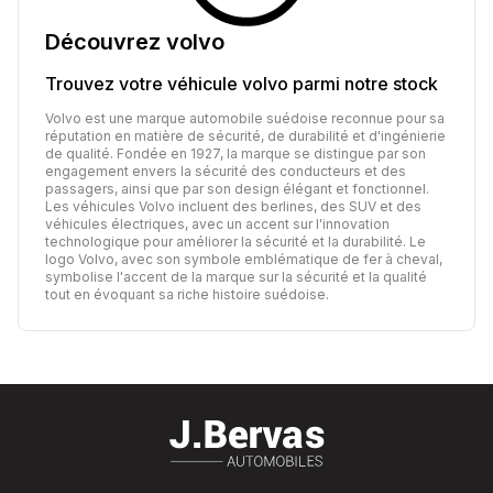
Découvrez
volvo
Trouvez votre véhicule
volvo
parmi notre stock
Volvo est une marque automobile suédoise reconnue pour sa
réputation en matière de sécurité, de durabilité et d'ingénierie
de qualité. Fondée en 1927, la marque se distingue par son
engagement envers la sécurité des conducteurs et des
passagers, ainsi que par son design élégant et fonctionnel.
Les véhicules Volvo incluent des berlines, des SUV et des
véhicules électriques, avec un accent sur l'innovation
technologique pour améliorer la sécurité et la durabilité. Le
logo Volvo, avec son symbole emblématique de fer à cheval,
symbolise l'accent de la marque sur la sécurité et la qualité
tout en évoquant sa riche histoire suédoise.