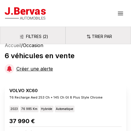
J.Bervas
Ouvr
FILTRES
(
2
)
TRIER PAR
Filtres
Trier par
Accueil
/
Occasion
6
véhicules
en vente
Créer une alerte
VOLVO XC60
T6 Recharge Awd 253 Ch + 145 Ch Gt 8 Plus Style Chrome
2023
76 985 Km
Hybride
Automatique
37 990 €