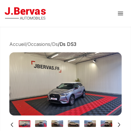
J.Bervas
Ouvr
Accueil
/
Occasions
/
Ds
/
Ds DS3