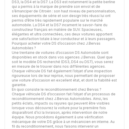
DS3, la DS4 et la DS7. La DS3 est notamment la petite berline
qui a permis à la marque de prendre son envol et de
s’émanciper de Citroën : son haut niveau de personnalisation,
ses équipements de série et son design très réussi lui ont
permis d’être très rapidement populaire sur le marché
automobile. La DS4 et la DS7 incarnent le savoir-faire du
constructeur français en matière de SUV. Spacieuses,
élégantes et ultra connectées, ces deux voitures apportent
une satisfaction totale à leur conducteur et à leurs passagers.
Pourquoi acheter votre DS d’occasion chez J.Bervas
Automobiles ?
Une trentaine de voitures d’occasion DS Automobile sont
disponibles en stock dans vos agences J.Bervas. Quel que
soit le modèle DS recherché (DS3, DS4 ou DS7), vous serez
en mesure de le trouver dans nos différentes agences.
Chaque véhicule DS fait également l’objet d’une inspection
rigoureuse lors de leur reprise, nous permettant de proposer
une voiture d’occasion en excellent état, et dont la fiabilité est
garantie.
En quoi consiste le reconditionnement chez Bervas ?
Chaque véhicule DS d’occasion fait l’objet d’un processus de
reconditionnement chez J.Bervas Automobiles. Ainsi, les
petits éclats, impacts ou rayures qui peuvent être visibles
lorsque vous découvrez la voiture pour la première fois
disparaîtront d’ici la livraison, après intervention de notre
équipe. Nous procédons également à une vérification
mécanique de votre DS grâce à un mécanicien en interne. Au
fil du reconditionnement, nous faisons intervenir un