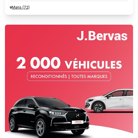
Mans
(
72
)