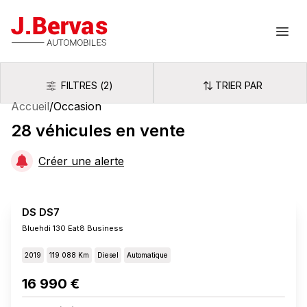
J.Bervas
Ouvr
FILTRES
(
2
)
TRIER PAR
Filtres
Trier par
Accueil
/
Occasion
28
véhicules
en vente
Créer une alerte
DS DS7
Bluehdi 130 Eat8 Business
2019
119 088 Km
Diesel
Automatique
16 990 €