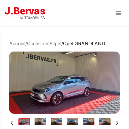
J.Bervas
Ouvr
Accueil
/
Occasions
/
Opel
/
Opel GRANDLAND