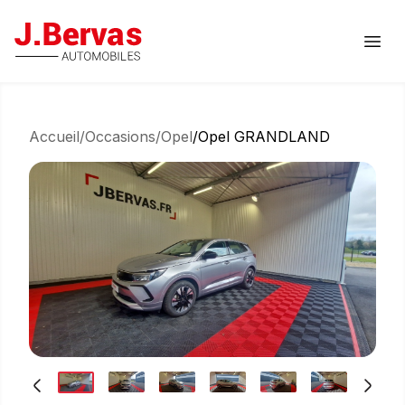
J.Bervas
Ouvr
Accueil
/
Occasions
/
Opel
/
Opel GRANDLAND