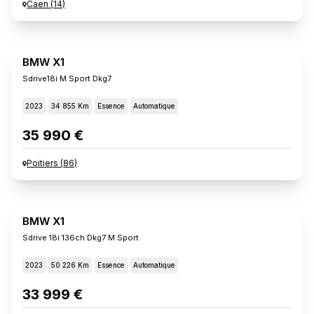
Caen
(
14
)
BMW X1
Sdrive18i M Sport Dkg7
2023
34 855 Km
Essence
Automatique
35 990 €
Poitiers
(
86
)
BMW X1
Sdrive 18i 136ch Dkg7 M Sport
2023
50 226 Km
Essence
Automatique
33 999 €