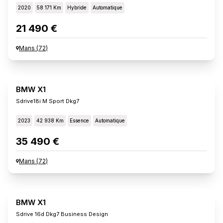
2020
58 171 Km
Hybride
Automatique
21 490 €
Mans
(
72
)
BMW X1
Sdrive18i M Sport Dkg7
2023
42 938 Km
Essence
Automatique
35 490 €
Mans
(
72
)
BMW X1
Sdrive 16d Dkg7 Business Design