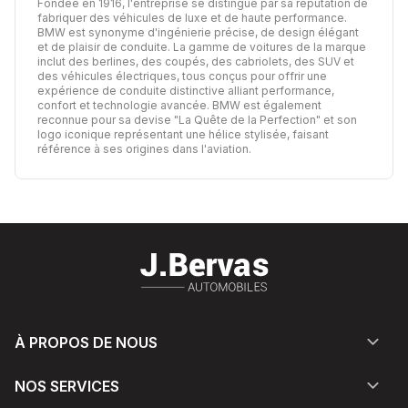
Fondée en 1916, l'entreprise se distingue par sa réputation de
fabriquer des véhicules de luxe et de haute performance.
BMW est synonyme d'ingénierie précise, de design élégant
et de plaisir de conduite. La gamme de voitures de la marque
inclut des berlines, des coupés, des cabriolets, des SUV et
des véhicules électriques, tous conçus pour offrir une
expérience de conduite distinctive alliant performance,
confort et technologie avancée. BMW est également
reconnue pour sa devise "La Quête de la Perfection" et son
logo iconique représentant une hélice stylisée, faisant
référence à ses origines dans l'aviation.
À PROPOS DE NOUS
NOS SERVICES