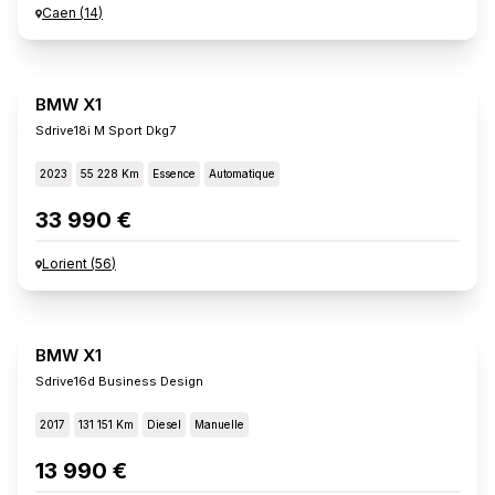
Caen
(
14
)
BMW X1
Sdrive18i M Sport Dkg7
2023
55 228 Km
Essence
Automatique
33 990 €
Lorient
(
56
)
BMW X1
Sdrive16d Business Design
2017
131 151 Km
Diesel
Manuelle
13 990 €