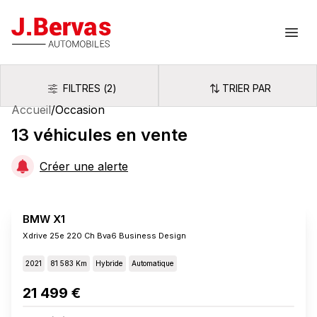
J.Bervas
Ouvr
FILTRES
(
2
)
TRIER PAR
Filtres
Trier par
Accueil
/
Occasion
13
véhicules
en vente
Créer une alerte
BMW X1
Xdrive 25e 220 Ch Bva6 Business Design
2021
81 583 Km
Hybride
Automatique
21 499 €