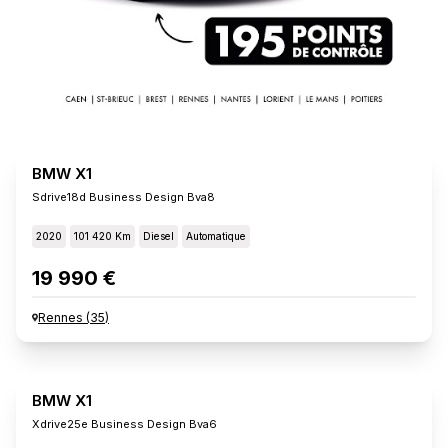
BMW X1
Sdrive18d Business Design Bva8
2020
101 420 Km
Diesel
Automatique
19 990 €
Rennes
(
35
)
BMW X1
Xdrive25e Business Design Bva6